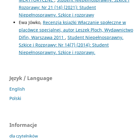
Rozprawy: Nr 21 (14) (2021): Student
Niepełnosprawny. Szkice i rozprawy
Ewa Jówko,
Recenzja książki Włączanie społeczne w
placówce specjalnej, autor Leszek Ploch, Wydawnictwo
Difin, Warszawa 2011
,
Student Niepełnosprawny.
Szkice i Rozprawy: Nr 14(7) (2014): Student
Niepełnosprawny. Szkice i rozprawy.
Język / Language
English
Polski
Informacje
dla czytelników