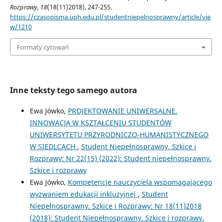
Rozprawy
,
18
(18(11)2018), 247-255.
https://czasopisma.uph.edu.pl/studentniepelnosprawny/article/vie
w/1210
Formaty cytowań
Inne teksty tego samego autora
Ewa Jówko,
PROJEKTOWANIE UNIWERSALNE.
INNOWACJA W KSZTAŁCENIU STUDENTÓW
UNIWERSYTETU PRZYRODNICZO-HUMANISTYCZNEGO
W SIEDLCACH
,
Student Niepełnosprawny. Szkice i
Rozprawy: Nr 22(15) (2022): Student niepełnosprawny.
Szkice i rozprawy
Ewa Jówko,
Kompetencje nauczyciela wspomagającego
wyzwaniem edukacji inkluzyjnej
,
Student
Niepełnosprawny. Szkice i Rozprawy: Nr 18(11)2018
(2018): Student Niepełnosprawny. Szkice i rozprawy.