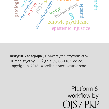
emocionálny rozvoj
inovatívne metódy
norma
patologia
język
rozwój
humanizácie
pisanie
lekcje
esej
zdrowie psychiczne
epistemic injustice
Instytut Pedagogiki
, Uniwersytet Przyrodniczo-
Humanistyczny, ul. Żytnia 39, 08-110 Siedlce.
Copyright © 2018. Wszelkie prawa zastrzeżone.