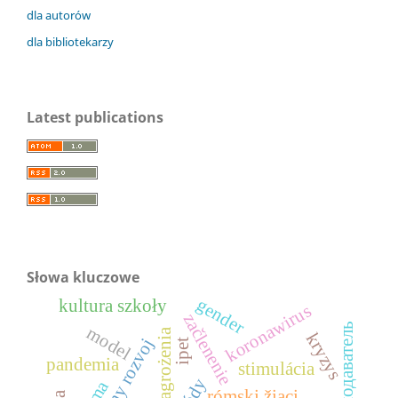
dla autorów
dla bibliotekarzy
Latest publications
Słowa kluczowe
gender
kultura szkoły
koronawirus
začlenenie
преподаватель
model
zagrożenia
kryzys
ipet
pandemia
stimulácia
rómski žiaci