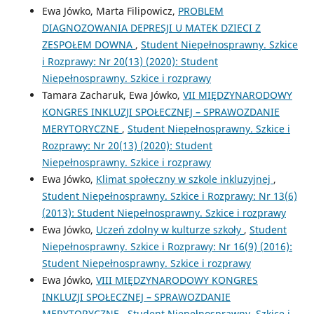
Ewa Jówko, Marta Filipowicz,
PROBLEM
DIAGNOZOWANIA DEPRESJI U MATEK DZIECI Z
ZESPOŁEM DOWNA
,
Student Niepełnosprawny. Szkice
i Rozprawy: Nr 20(13) (2020): Student
Niepełnosprawny. Szkice i rozprawy
Tamara Zacharuk, Ewa Jówko,
VII MIĘDZYNARODOWY
KONGRES INKLUZJI SPOŁECZNEJ – SPRAWOZDANIE
MERYTORYCZNE
,
Student Niepełnosprawny. Szkice i
Rozprawy: Nr 20(13) (2020): Student
Niepełnosprawny. Szkice i rozprawy
Ewa Jówko,
Klimat społeczny w szkole inkluzyjnej
,
Student Niepełnosprawny. Szkice i Rozprawy: Nr 13(6)
(2013): Student Niepełnosprawny. Szkice i rozprawy
Ewa Jówko,
Uczeń zdolny w kulturze szkoły
,
Student
Niepełnosprawny. Szkice i Rozprawy: Nr 16(9) (2016):
Student Niepełnosprawny. Szkice i rozprawy
Ewa Jówko,
VIII MIĘDZYNARODOWY KONGRES
INKLUZJI SPOŁECZNEJ – SPRAWOZDANIE
MERYTORYCZNE
,
Student Niepełnosprawny. Szkice i