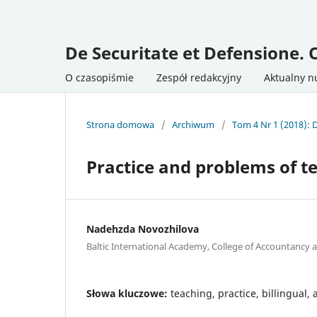
De Securitate et Defensione. 
O czasopiśmie
Zespół redakcyjny
Aktualny 
Strona domowa
/
Archiwum
/
Tom 4 Nr 1 (2018): 
Practice and problems of t
Nadehzda Novozhilova
Baltic International Academy, College of Accountancy 
Słowa kluczowe:
teaching, practice, billingual,