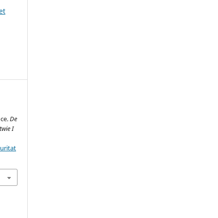
et
nce.
De
twie I
uritat