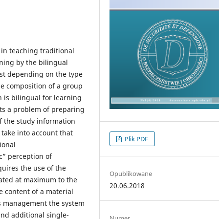
 in teaching traditional
ning by the bilingual
ist depending on the type
he composition of a group
 is bilingual for learning
ents a problem of preparing
f the study information
 take into account that
Plik PDF
ional
c” perception of
uires the use of the
Opublikowane
mated at maximum to the
20.06.2018
 content of a material
ss management the system
and additional single-
Numer