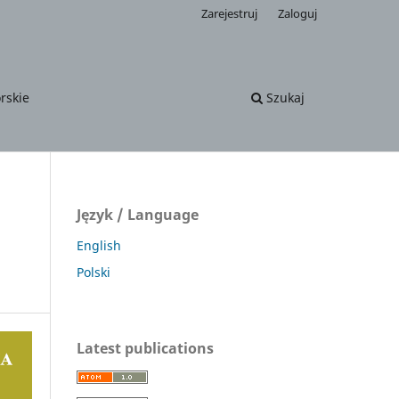
Zarejestruj
Zaloguj
rskie
Szukaj
Język / Language
English
Polski
Latest publications