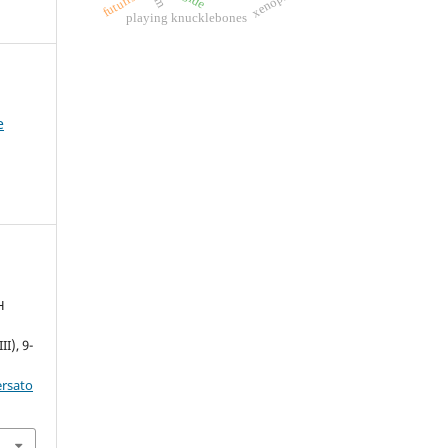
futurism
playing knucklebones
e
H
III), 9-
ersato