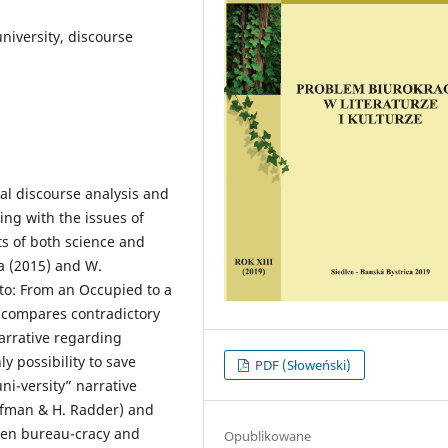
niversity, discourse
cal discourse analysis and
ling with the issues of
s of both science and
ca (2015) and W.
to: From an Occupied to a
s compares contradictory
narrative regarding
y possibility to save
PDF (Słoweński)
uni-versity” narrative
ffman & H. Radder) and
een bureau-cracy and
Opublikowane