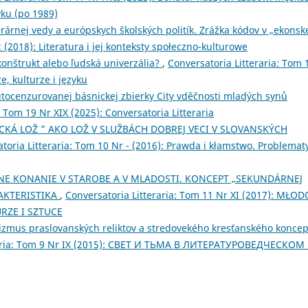
yku (po 1989)
terárnej vedy a európskych školských politík. Zrážka kódov v „ekonsk
2 (2018): Literatura i jej konteksty społeczno-kulturowe
 konštrukt alebo ľudská univerzália?
,
Conversatoria Litteraria: Tom 
ze, kulturze i języku
autocenzurovanej básnickej zbierky City vděčnosti mladých synů
: Tom 19 Nr XIX (2025): Conversatoria Litteraria
Á LOŽ ” AKO LOŽ V SLUŽBÁCH DOBREJ VECI V SLOVANSKÝCH
toria Litteraria: Tom 10 Nr - (2016): Prawda i kłamstwo. Problemat
NE KONANIE V STAROBE A V MLADOSTI. KONCEPT „SEKUNDÁRNEJ
AKTERISTIKA
,
Conversatoria Litteraria: Tom 11 Nr XI (2017): MŁO
URZE I SZTUCE
tizmus praslovanských reliktov a stredovekého kresťanského koncep
raria: Tom 9 Nr IX (2015): СВЕТ И ТЬМА В ЛИТЕРАТУРОВЕДЧЕСКОМ