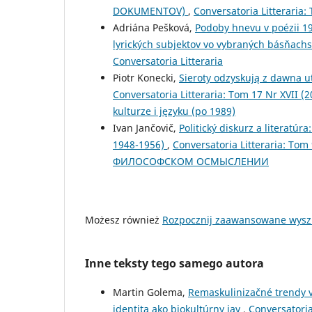
DOKUMENTOV)
,
Conversatoria Litteraria: 
Adriána Pešková,
Podoby hnevu v poézii 1
lyrických subjektov vo vybraných básňach
Conversatoria Litteraria
Piotr Konecki,
Sieroty odzyskują z dawna 
Conversatoria Litteraria: Tom 17 Nr XVII (
kulturze i języku (po 1989)
Ivan Jančovič,
Politický diskurz a literatúr
1948-1956)
,
Conversatoria Litteraria: T
ФИЛОСОФСКОМ ОСМЫСЛЕНИИ
Możesz również
Rozpocznij zaawansowane wysz
Inne teksty tego samego autora
Martin Golema,
Remaskulinizačné trendy 
identita ako biokultúrny jav
,
Conversatoria