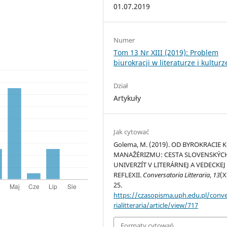
01.07.2019
Numer
Tom 13 Nr XIII (2019): Problem
biurokracji w literaturze i kulturz
Dział
Artykuły
Jak cytować
Golema, M. (2019). OD BYROKRACIE K
MANAŽÉRIZMU: CESTA SLOVENSKÝC
UNIVERZÍT V LITERÁRNEJ A VEDECKEJ
REFLEXII.
Conversatoria Litteraria
,
13
(X
25.
https://czasopisma.uph.edu.pl/conv
rialitteraria/article/view/717
Formaty cytowań