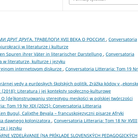
И ДРУГ ДРУГА. ТРАВЕЛОГИ XVII ВЕКА О РОССИИ
,
Conversatoria
iurokracji w literaturze i kulturze
n Spuren ihrer Väter in literarischer Darstellung
,
Conversatoria
a w literaturze, kulturze i języku
rejnom internetovom diskurze
,
Conversatoria Litteraria: Tom 19 Nr
terárnej vedy a európskych školských politík. Zrážka kódov v „ekonsk
2 (2018): Literatura i jej konteksty społeczno-kulturowe
. O (de)konstruowaniu stereotypu męskości w polskiej twórczości
ria: Tom 19 Nr XIX (2025): Conversatoria Litteraria
 Bugul, Calixthe Beyala – francuskojęzyczni pisarze Afryki
ka dawnego kolonizatora
,
Conversatoria Litteraria: Tom 18 Nr XVIII
rze i języku
RÁRNE VZDELÁVANIE (NA PRÍKLADE SLOVENSKÝCH PEDAGOGICKÝCH