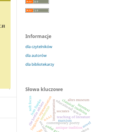
Informacje
dla czytelników
dla autorów
dla bibliotekarzy
Słowa kluczowe
linguistic representation
soft focus
altes museum
classical tradition
ivan franko
educational space
interpretation
the berlin athlete
intertext
memoirist
socrates
u.s.s.r
teaching of literature
marxism
socialism
novel
contemporary poetry
andré gide
antique tradition
xenophon