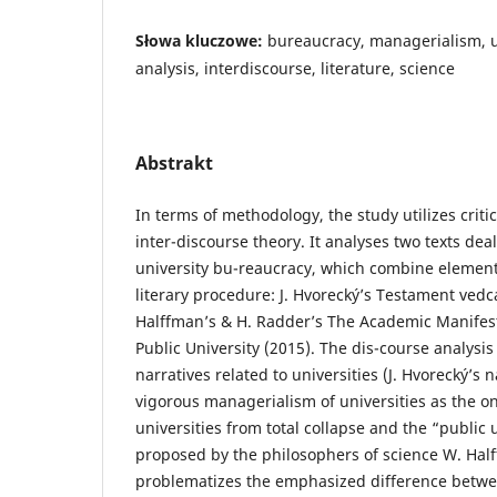
Słowa kluczowe:
bureaucracy, managerialism, u
analysis, interdiscourse, literature, science
Abstrakt
In terms of methodology, the study utilizes criti
inter-discourse theory. It analyses two texts dea
university bu-reaucracy, which combine element
literary procedure: J. Hvorecký’s Testament ved
Halffman’s & H. Radder’s The Academic Manifes
Public University (2015). The dis-course analysi
narratives related to universities (J. Hvorecký’s 
vigorous managerialism of universities as the onl
universities from total collapse and the “public 
proposed by the philosophers of science W. Hal
problematizes the emphasized difference betw