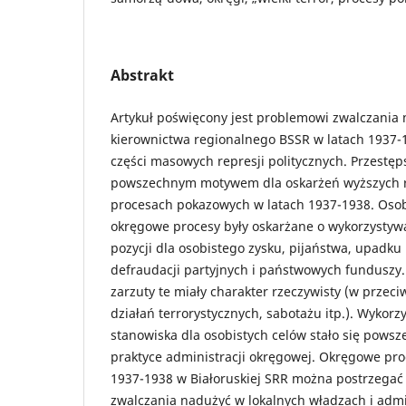
Abstrakt
Artykuł poświęcony jest problemowi zwalczania 
kierownictwa regionalnego BSSR w latach 1937-1
części masowych represji politycznych. Przestęps
powszechnym motywem dla oskarżeń wyższych 
procesach pokazowych w latach 1937-1938. Os
okręgowe procesy były oskarżane o wykorzystywan
pozycji dla osobistego zysku, pijaństwa, upadk
defraudacji partyjnych i państwowych funduszy. 
zarzuty te miały charakter rzeczywisty (w przec
działań terrorystycznych, sabotażu itp.). Wykorz
stanowiska dla osobistych celów stało się pows
praktyce administracji okręgowej. Okręgowe pr
1937-1938 w Białoruskiej SRR można postrzegać
zwalczania nadużyć w lokalnych władzach i admin