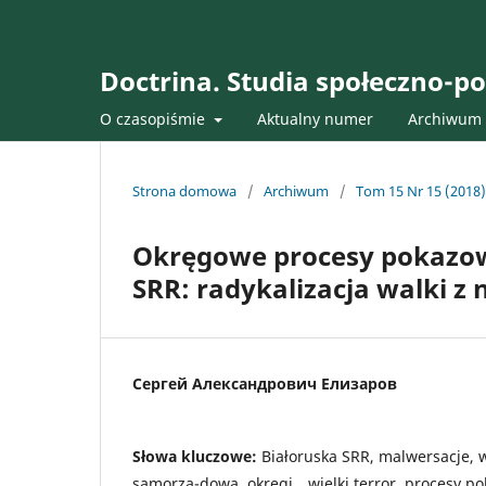
Doctrina. Studia społeczno-po
O czasopiśmie
Aktualny numer
Archiwum
Strona domowa
/
Archiwum
/
Tom 15 Nr 15 (2018):
Okręgowe procesy pokazowe
SRR: radykalizacja walki z
Сергей Александрович Елизаров
Słowa kluczowe:
Białoruska SRR, malwersacje, w
samorzą-dowa, okręgi, „wielki terror, procesy 