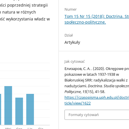
ci poprzedniej strategii
Numer
h natura w różnych
Tom 15 Nr 15 (2018): Doctrina. S
ość wykorzystania władz w
społeczno-polityczne.
Dział
Artykuły
Jak cytować
Елизаров, С. А. . (2020). Okręgowe p
pokazowe w latach 1937-1938 w
Białoruskiej SRR: radykalizacja walki z
nadużyciami.
Doctrina. Studia społecz
Polityczne
,
15
(15), 41-58.
https://czasopisma.uph.edu.pl/doctr
ticle/view/1622
Formaty cytowań