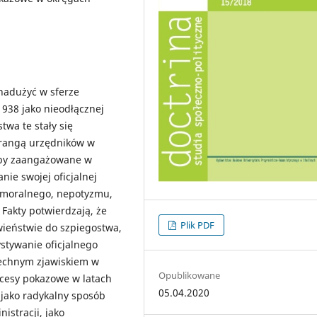
nadużyć w sferze
938 jako nieodłącznej
twa te stały się
rangą urzędników w
oby zaangażowane w
ie swojej oficjalnej
u moralnego, nepotyzmu,
Fakty potwierdzają, że
Plik PDF
iwieństwie do szpiegostwa,
ystywanie oficjalnego
zechnym zjawiskiem w
Opublikowane
ocesy pokazowe w latach
05.04.2020
 jako radykalny sposób
istracji, jako