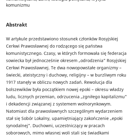
komunizmu
Abstrakt
W artykule przedstawiono stosunek członków Rosyjskiej
Cerkwi Prawosławnej do rodzącego się państwa
komunistycznego. Czasy, w których formowała się federacja
sowiecka był jednocześnie okresem „odrodzenia” Rosyjskiej
Cerkwi Prawosławnej. Te dwa nowopowstałe organizmy –
świecki, ateistyczny i duchowy, religijny – w burzliwym roku
1917 stanęły w obliczu nowych zadań. Rewolucja dla
bolszewików była początkiem nowej epoki – okresu władzy
ludu, licznych przemian, odrzucenia „zgniłego kapitalizmu”
i dekadencji związanej z systemem wolnorynkowym.
Natomiast dla prawosławnych szczególnym wydarzeniem
stał się Sobór Lokalny, upamiętniający zakończenie „epoki
synodalnej”. Duchowni, uczestniczący w pracach
soborowych, mimo własnej woli stali się świadkami