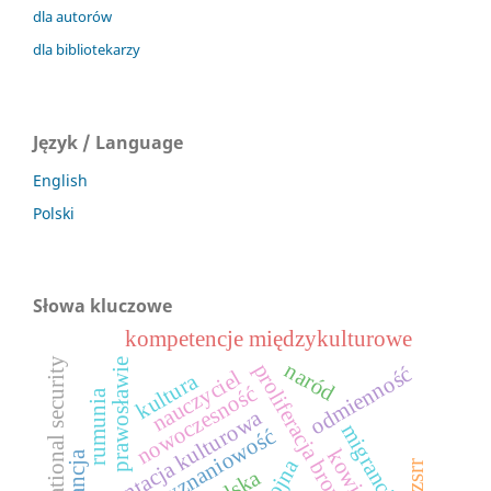
dla autorów
dla bibliotekarzy
Język / Language
English
Polski
Słowa kluczowe
kompetencje międzykulturowe
international security
prawosławie
naród
proliferacja broni jądrowej
odmienność
nauczyciel
kultura
nowoczesność
rumunia
orientacja kulturowa
migranci
wielowyznaniowość