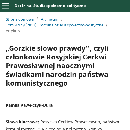
Doctrina. Studia społeczno-polityczne
Strona domowa
/
Archiwum
/
Tom 9 Nr 9 (2012): Doctrina. Studia społeczno-polityczne
/
Artykuły
„Gorzkie słowo prawdy”, czyli
członkowie Rosyjskiej Cerkwi
Prawosławnej naocznymi
świadkami narodzin państwa
komunistycznego
Kamila Pawełczyk-Dura
Słowa kluczowe:
Rosyjska Cerkiew Prawosławna, państwo
komunistyczne, ZSRR, teologia polityczna, krytyka