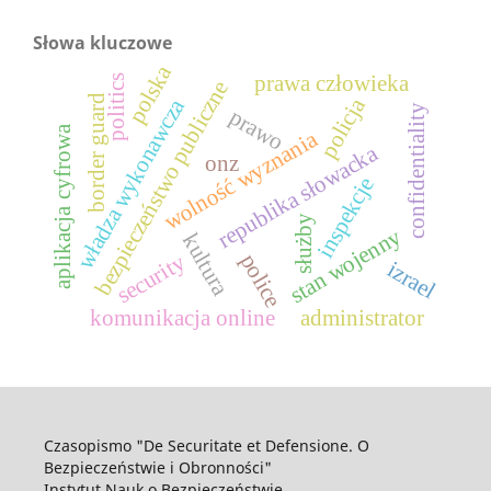
Słowa kluczowe
polska
prawa człowieka
politics
bezpieczeństwo publiczne
border guard
policja
władza wykonawcza
confidentiality
prawo
aplikacja cyfrowa
wolność wyznania
republika słowacka
onz
inspekcje
służby
stan wojenny
kultura
police
security
izrael
komunikacja online
administrator
Czasopismo "De Securitate et Defensione. O
Bezpieczeństwie i Obronności"
Instytut Nauk o Bezpieczeństwie