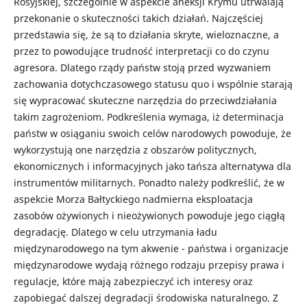
Rosyjskiej, szczególnie w aspekcie aneksji Krymu utrwalają
przekonanie o skuteczności takich działań. Najczęściej
przedstawia się, że są to działania skryte, wieloznaczne, a
przez to powodujące trudność interpretacji co do czynu
agresora. Dlatego rządy państw stoją przed wyzwaniem
zachowania dotychczasowego statusu quo i wspólnie starają
się wypracować skuteczne narzędzia do przeciwdziałania
takim zagrożeniom. Podkreślenia wymaga, iż determinacja
państw w osiąganiu swoich celów narodowych powoduje, że
wykorzystują one narzędzia z obszarów politycznych,
ekonomicznych i informacyjnych jako tańsza alternatywa dla
instrumentów militarnych. Ponadto należy podkreślić, że w
aspekcie Morza Bałtyckiego nadmierna eksploatacja
zasobów ożywionych i nieożywionych powoduje jego ciągłą
degradację. Dlatego w celu utrzymania ładu
międzynarodowego na tym akwenie - państwa i organizacje
międzynarodowe wydają różnego rodzaju przepisy prawa i
regulacje, które mają zabezpieczyć ich interesy oraz
zapobiegać dalszej degradacji środowiska naturalnego. Z