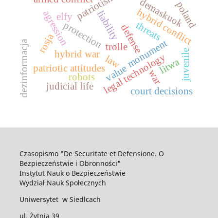
patriotism
demaskuok
poland
hybrid conflict
agression
liability
elfy
threats
protection
defense
rosja
monument
dezinformacja
trolle
juvenile
hybrid war
legal technology
law
litwa
patriotic attitudes
value
war
robots
judicial life
court decisions
Czasopismo "De Securitate et Defensione. O
Bezpieczeństwie i Obronności"
Instytut Nauk o Bezpieczeństwie
Wydział Nauk Społecznych
Uniwersytet w Siedlcach
ul. Żytnia 39