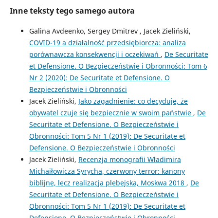
Inne teksty tego samego autora
Galina Avdeenko, Sergey Dmitrev , Jacek Zieliński,
COVID-19 a działalność przedsiębiorcza: analiza
porównawcza konsekwencji i oczekiwań
,
De Securitate
et Defensione. O Bezpieczeństwie i Obronności: Tom 6
Nr 2 (2020): De Securitate et Defensione. O
Bezpieczeństwie i Obronności
Jacek Zieliński,
Jako zagadnienie: co decyduje, że
obywatel czuje się bezpiecznie w swoim państwie
,
De
Securitate et Defensione. O Bezpieczeństwie i
Obronności: Tom 5 Nr 1 (2019): De Securitate et
Defensione. O Bezpieczeństwie i Obronności
Jacek Zieliński,
Recenzja monografii Władimira
Michaiłowicza Syrycha, czerwony terror: kanony
biblijne, lecz realizacja plebejska, Moskwa 2018
,
De
Securitate et Defensione. O Bezpieczeństwie i
Obronności: Tom 5 Nr 1 (2019): De Securitate et
Defensione. O Bezpieczeństwie i Obronności