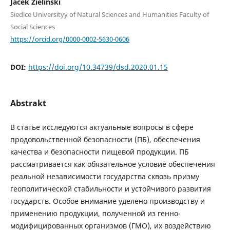
Jacek Zieliński
Siedlce Universityy of Natural Sciences and Humanities Faculty of
Social Sciences
https://orcid.org/0000-0002-5630-0606
DOI:
https://doi.org/10.34739/dsd.2020.01.15
Abstrakt
В статье исследуются актуальные вопросы в сфере
продовольственной безопасности (ПБ), обеспечения
качества и безопасности пищевой продукции. ПБ
рассматривается как обязательное условие обеспечения
реальной независимости государства сквозь призму
геополитической стабильности и устойчивого развития
государств. Особое внимание уделено производству и
применению продукции, полученной из генно-
модифицированных организмов (ГМО), их воздействию