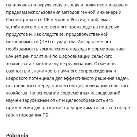
на человека и окружающую среду и политико-правовым
пределам использования методов генной инженерии.
Рассматривается ПБ в мире и России, проблема
устойчивого отечественного производства пищевых
продуктов и, как следствие, продовольственной
независимости (ПН) государства. Автор отмечает
необходимость комплексного подхода к формированию
концепции политики по цифровизации сельского
хозяйства и к механизму ее реализации. Отмечены
важность и значимость научного сопровождения и
кадрового потенциала для эффективного решения задач,
поставленных перед процессом цифровизации сельского
хозяйства. На основании современных исследований
изучен зарубежный опыт и целесообразность его
применения для развития предпринимательства в сфере
гарантирования ПБ.
Pobrania