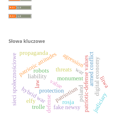
Słowa kluczowe
propaganda
patriotic attitudes
armed conflict
agression
sieci społecznościowe
patriotic-defense values
digital economy
war
threats
robots
liability
litwa
monument
value
law
poland
patriotism
hybrid war
protection
judiciary
defense
elfy
rosja
trolle
fake newsy