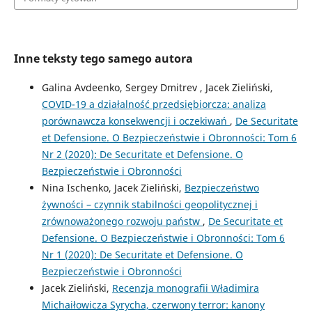
Inne teksty tego samego autora
Galina Avdeenko, Sergey Dmitrev , Jacek Zieliński,
COVID-19 a działalność przedsiębiorcza: analiza
porównawcza konsekwencji i oczekiwań
,
De Securitate
et Defensione. O Bezpieczeństwie i Obronności: Tom 6
Nr 2 (2020): De Securitate et Defensione. O
Bezpieczeństwie i Obronności
Nina Ischenko, Jacek Zieliński,
Bezpieczeństwo
żywności – czynnik stabilności geopolitycznej i
zrównoważonego rozwoju państw
,
De Securitate et
Defensione. O Bezpieczeństwie i Obronności: Tom 6
Nr 1 (2020): De Securitate et Defensione. O
Bezpieczeństwie i Obronności
Jacek Zieliński,
Recenzja monografii Władimira
Michaiłowicza Syrycha, czerwony terror: kanony