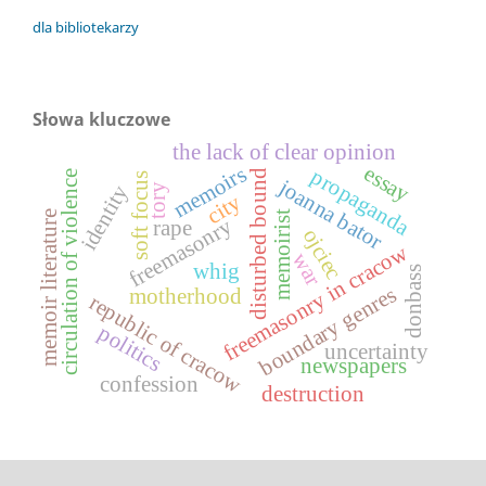
dla bibliotekarzy
Słowa kluczowe
the lack of clear opinion
essay
memoirs
propaganda
disturbed bound
circulation of violence
soft focus
joanna bator
identity
tory
city
memoir literature
memoirist
freemasonry
rape
ojciec
freemasonry in cracow
war
whig
donbass
boundary genres
motherhood
republic of cracow
politics
uncertainty
newspapers
confession
destruction