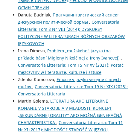
ТЬМА В ЛИТЕРАТУРОВЕДЧЕСКОМ И ФИЛОСОФСКОМ
ОСМЫСЛЕНИИ
Danuta Budniak,
Прагмалингвистический аспект
дискурсной политической формы
,
Conversatoria
Litteraria: Tom 8 Nr VIII (2014): DYSKURSY
POLITYCZNE W LITERATURACH RÓŻNYCH OBSZARÓW
JĘZYKOWYCH
Irena Dimova,
Problém „mužského“ jazyka (na
príklade básní Migleny Nikolčinej a Ireny Ivanovej)
,
Conversatoria Litteraria: Tom 15 Nr XV (2021): Postać
mężczyzny w literaturze, kulturze i sztuce
Zdenka Kumorová,
Emócie v jazyku verejne činných
mužov
,
Conversatoria Litteraria: Tom 19 Nr XIX (2025):
Conversatoria Litteraria
Martin Golema,
LITERATÚRA AKO LITERÁRNE
KONANIE V STAROBE A V MLADOSTI. KONCEPT
„SEKUNDÁRNEJ ORALITY” AKO MOŽNÁ GENERAČNÁ
CHARAKTERISTIKA
,
Conversatoria Litteraria: Tom 11
Nr XI (2017): MŁODOŚĆ I STAROŚĆ W JĘZYKU,