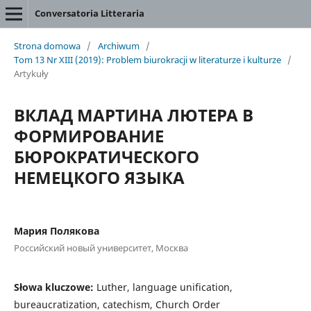
Conversatoria Litteraria
Strona domowa
/
Archiwum
/
Tom 13 Nr XIII (2019): Problem biurokracji w literaturze i kulturze
/
Artykuły
ВКЛАД МАРТИНА ЛЮТЕРА В
ФОРМИРОВАНИЕ
БЮРОКРАТИЧЕСКОГО
НЕМЕЦКОГО ЯЗЫКА
Мария Полякова
Российский новый университет, Москва
Słowa kluczowe:
Luther, language unification,
bureaucratization, catechism, Church Order