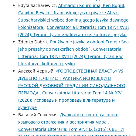
Edyta Sacharewicz,
Ahmadou Kourouma, Ken Bugul,
Calixthe Beyala – francuskojęzyczni pisarze Afryki
Subsaharyjskiej wobec dominującego języka dawnego
kolonizatora
,
Conversatoria Litteraria: Tom 18 Nr XVIII
(2024): Tyrani i tyranie w literaturze, kulturze i języku
Zdenko Dobrík,
Používanie jazyka v období Tretej ríšea
jeho presahy do neskorších období
,
Conversatoria
Litteraria: Tom 18 Nr XVIII (2024): Tyrani i tyranie w
literaturze, kulturze i języku
Алексей Черный,
«ГОСПОДСТВЕННАЯ ВЛАСТЬ» VS
ДУШЕПОПЕЧЕНИЕ: ПРАКТИКА ИСПОВЕДИ В
РУССКОЙ ДУХОВНОЙ ТРАДИЦИИ СИНОДАЛЬНОГО
ПЕРИОДА
,
Conversatoria Litteraria: Tom 14 Nr XIV
(2020): Исповедь и проповедь в литературе и
культуре
Василий Сенкевич,
Дуальность света в аспекте
языкового отражения и восприятия мира
,
Conversatoria Litteraria: Tom 9 Nr IX (2015): СВЕТ И