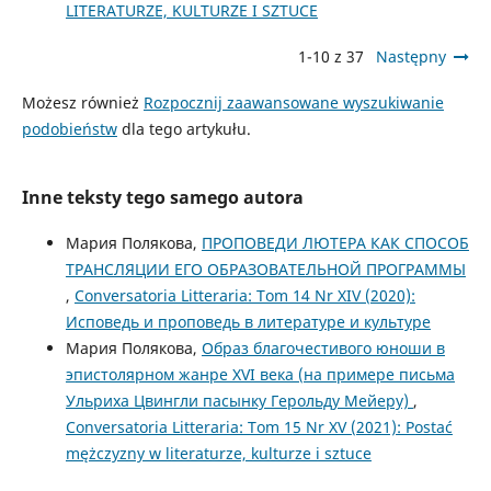
LITERATURZE, KULTURZE I SZTUCE
1-10 z 37
Następny
Możesz również
Rozpocznij zaawansowane wyszukiwanie
podobieństw
dla tego artykułu.
Inne teksty tego samego autora
Мария Полякова,
ПРОПОВЕДИ ЛЮТЕРА КАК СПОСОБ
ТРАНСЛЯЦИИ ЕГО ОБРАЗОВАТЕЛЬНОЙ ПРОГРАММЫ
,
Conversatoria Litteraria: Tom 14 Nr XIV (2020):
Исповедь и проповедь в литературе и культуре
Мария Полякова,
Образ благочестивого юноши в
эпистолярном жанре XVI века (на примере письма
Ульриха Цвингли пасынку Герольду Мейеру)
,
Conversatoria Litteraria: Tom 15 Nr XV (2021): Postać
mężczyzny w literaturze, kulturze i sztuce