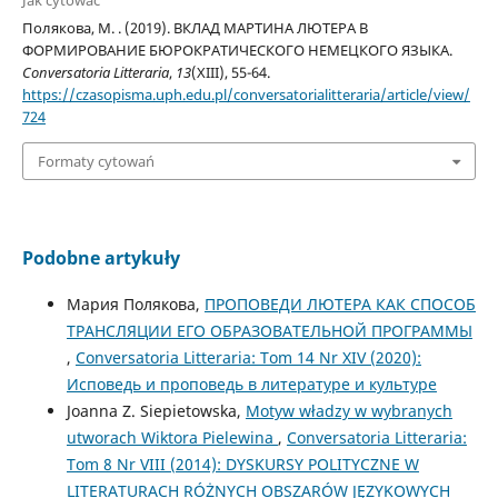
Полякова, М. . (2019). ВКЛАД МАРТИНА ЛЮТЕРА В
ФОРМИРОВАНИЕ БЮРОКРАТИЧЕСКОГО НЕМЕЦКОГО ЯЗЫКА.
Conversatoria Litteraria
,
13
(XIII), 55-64.
https://czasopisma.uph.edu.pl/conversatorialitteraria/article/view/
724
Formaty cytowań
Podobne artykuły
Мария Полякова,
ПРОПОВЕДИ ЛЮТЕРА КАК СПОСОБ
ТРАНСЛЯЦИИ ЕГО ОБРАЗОВАТЕЛЬНОЙ ПРОГРАММЫ
,
Conversatoria Litteraria: Tom 14 Nr XIV (2020):
Исповедь и проповедь в литературе и культуре
Joanna Z. Siepietowska,
Motyw władzy w wybranych
utworach Wiktora Pielewina
,
Conversatoria Litteraria:
Tom 8 Nr VIII (2014): DYSKURSY POLITYCZNE W
LITERATURACH RÓŻNYCH OBSZARÓW JĘZYKOWYCH