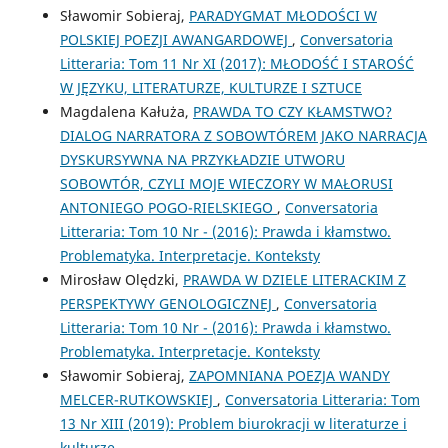
Sławomir Sobieraj,
PARADYGMAT MŁODOŚCI W
POLSKIEJ POEZJI AWANGARDOWEJ
,
Conversatoria
Litteraria: Tom 11 Nr XI (2017): MŁODOŚĆ I STAROŚĆ
W JĘZYKU, LITERATURZE, KULTURZE I SZTUCE
Magdalena Kałuża,
PRAWDA TO CZY KŁAMSTWO?
DIALOG NARRATORA Z SOBOWTÓREM JAKO NARRACJA
DYSKURSYWNA NA PRZYKŁADZIE UTWORU
SOBOWTÓR, CZYLI MOJE WIECZORY W MAŁORUSI
ANTONIEGO POGO-RIELSKIEGO
,
Conversatoria
Litteraria: Tom 10 Nr - (2016): Prawda i kłamstwo.
Problematyka. Interpretacje. Konteksty
Mirosław Olędzki,
PRAWDA W DZIELE LITERACKIM Z
PERSPEKTYWY GENOLOGICZNEJ
,
Conversatoria
Litteraria: Tom 10 Nr - (2016): Prawda i kłamstwo.
Problematyka. Interpretacje. Konteksty
Sławomir Sobieraj,
ZAPOMNIANA POEZJA WANDY
MELCER-RUTKOWSKIEJ
,
Conversatoria Litteraria: Tom
13 Nr XIII (2019): Problem biurokracji w literaturze i
kulturze