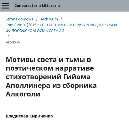
Conversatoria Litteraria
Strona domowa
/
Archiwum
/
Tom 9 Nr IX (2015): СВЕТ И ТЬМА В ЛИТЕРАТУРОВЕДЧЕСКОМ И
ФИЛОСОФСКОМ ОСМЫСЛЕНИИ
/
Artykuły
Мотивы света и тьмы в
поэтическом нарративе
стихотворений Гийома
Аполлинера из сборника
Алкоголи
Владислав Кириченко