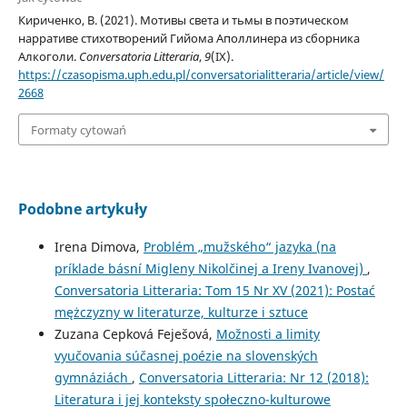
Кириченко, В. (2021). Мотивы света и тьмы в поэтическом
нарративе стихотворений Гийома Аполлинера из сборника
Алкоголи.
Conversatoria Litteraria
,
9
(IX).
https://czasopisma.uph.edu.pl/conversatorialitteraria/article/view/
2668
Formaty cytowań
Podobne artykuły
Irena Dimova,
Problém „mužského“ jazyka (na
príklade básní Migleny Nikolčinej a Ireny Ivanovej)
,
Conversatoria Litteraria: Tom 15 Nr XV (2021): Postać
mężczyzny w literaturze, kulturze i sztuce
Zuzana Cepková Feješová,
Možnosti a limity
vyučovania súčasnej poézie na slovenských
gymnáziách
,
Conversatoria Litteraria: Nr 12 (2018):
Literatura i jej konteksty społeczno-kulturowe