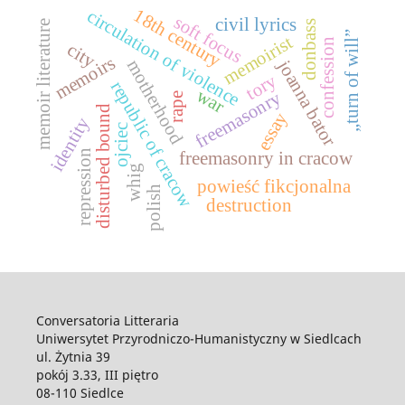
18th century
circulation of violence
soft focus
civil lyrics
donbass
memoir literature
„turn of will”
memoirist
confession
city
memoirs
joanna bator
motherhood
tory
republic of cracow
war
freemasonry
rape
disturbed bound
essay
identity
ojciec
repression
freemasonry in cracow
whig
powieść fikcjonalna
polish
destruction
Conversatoria Litteraria
Uniwersytet Przyrodniczo-Humanistyczny w Siedlcach
ul. Żytnia 39
pokój 3.33, III piętro
08-110 Siedlce