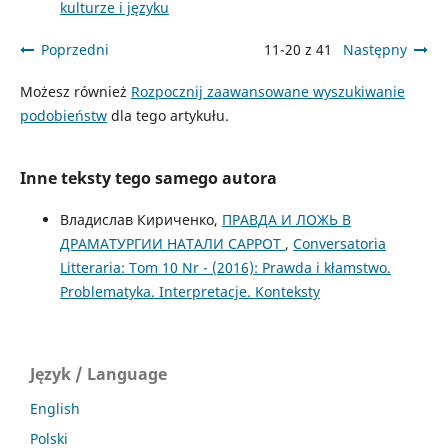
kulturze i języku
Poprzedni
11-20 z 41
Następny
Możesz również
Rozpocznij zaawansowane wyszukiwanie
podobieństw
dla tego artykułu.
Inne teksty tego samego autora
Владислав Кириченко,
ПРАВДА И ЛОЖЬ В
ДРАМАТУРГИИ НАТАЛИ САРРОТ
,
Conversatoria
Litteraria: Tom 10 Nr - (2016): Prawda i kłamstwo.
Problematyka. Interpretacje. Konteksty
Język / Language
English
Polski