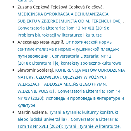
Zuzana Cepková Feješová Cepková Feješová,
MEDICÍNSKA BYROKRACIA A DEHUMANIZÁCIA
SUBJEKTU V ZBIERKE IMUNITA OD M. FERENČUHOVEJ
,
Conversatoria Litteraria: Tom 13 Nr XIII (2019):
Problem biurokracji w literaturze i kulturze
Александр Иваницкий,
От поэтической нормы
сентиментализма к норме «Пушкинской плеяды»:
пути эволюции
,
Conversatoria Litteraria: Nr 12
(2018): Literatura i jej konteksty społeczno-kulturowe
Sławomir Sobieraj,
KOHERENCJA MITÓW ODRODZENIA
NATURY, CZŁOWIEKA I OJCZYZNY W PÓŹNYCH
WIERSZACH TADEUSZA MICIŃSKIEGO (HYMN,
WIDZENIE POLSKI)
,
Conversatoria Litteraria: Tom 14
Nr XIV (2020): Исповедь и проповедь в литературе и
культуре
Martin Golema,
Tyrani a tyranie: kultúrny konštrukt
alebo ľudská univerzália?
,
Conversatoria Litteraria:
Tom 18 Nr XVIII (2024): Tyrani i tyranie w literaturze,