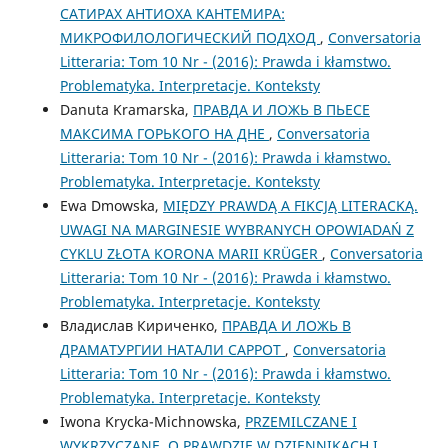
САТИРАХ АНТИОХА КАНТЕМИРА:
МИКРОФИЛОЛОГИЧЕСКИЙ ПОДХОД
,
Conversatoria
Litteraria: Tom 10 Nr - (2016): Prawda i kłamstwo.
Problematyka. Interpretacje. Konteksty
Danuta Kramarska,
ПРАВДА И ЛОЖЬ В ПЬЕСЕ
МАКСИМА ГОРЬКОГО НА ДНЕ
,
Conversatoria
Litteraria: Tom 10 Nr - (2016): Prawda i kłamstwo.
Problematyka. Interpretacje. Konteksty
Ewa Dmowska,
MIĘDZY PRAWDĄ A FIKCJĄ LITERACKĄ.
UWAGI NA MARGINESIE WYBRANYCH OPOWIADAŃ Z
CYKLU ZŁOTA KORONA MARII KRÜGER
,
Conversatoria
Litteraria: Tom 10 Nr - (2016): Prawda i kłamstwo.
Problematyka. Interpretacje. Konteksty
Владислав Кириченко,
ПРАВДА И ЛОЖЬ В
ДРАМАТУРГИИ НАТАЛИ САРРОТ
,
Conversatoria
Litteraria: Tom 10 Nr - (2016): Prawda i kłamstwo.
Problematyka. Interpretacje. Konteksty
Iwona Krycka-Michnowska,
PRZEMILCZANE I
WYKRZYCZANE. O PRAWDZIE W DZIENNIKACH I