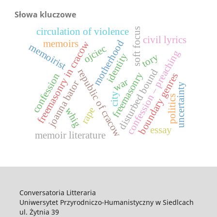
Słowa kluczowe
soft focus
circulation of violence
civil lyrics
memoirs
motherhood
freemasonry in cracow
memoirist
ojciec
confession – preaching
identity
tory
republic of cracow
disturbed bound
freemasonry
boundary genres
confession
war
joanna bator
uncertainty
city
politics
rape
whig
essay
memoir literature
Conversatoria Litteraria
Uniwersytet Przyrodniczo-Humanistyczny w Siedlcach
ul. Żytnia 39