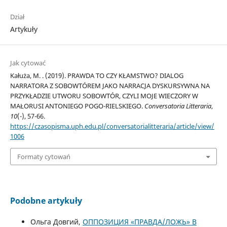
Dział
Artykuły
Jak cytować
Kałuża, M. . (2019). PRAWDA TO CZY KŁAMSTWO? DIALOG
NARRATORA Z SOBOWTÓREM JAKO NARRACJA DYSKURSYWNA NA
PRZYKŁADZIE UTWORU SOBOWTÓR, CZYLI MOJE WIECZORY W
MAŁORUSI ANTONIEGO POGO-RIELSKIEGO.
Conversatoria Litteraria
,
10
(-), 57-66.
https://czasopisma.uph.edu.pl/conversatorialitteraria/article/view/
1006
Formaty cytowań
Podobne artykuły
Ольга Довгий,
ОППОЗИЦИЯ «ПРАВДА/ЛОЖЬ» В