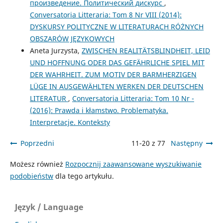
произведение. Политический дискурс
,
Conversatoria Litteraria: Tom 8 Nr VIII (2014):
DYSKURSY POLITYCZNE W LITERATURACH RÓŻNYCH
OBSZARÓW JĘZYKOWYCH
Aneta Jurzysta,
ZWISCHEN REALITÄTSBLINDHEIT, LEID
UND HOFFNUNG ODER DAS GEFÄHRLICHE SPIEL MIT
DER WAHRHEIT. ZUM MOTIV DER BARMHERZIGEN
LÜGE IN AUSGEWÄHLTEN WERKEN DER DEUTSCHEN
LITERATUR
,
Conversatoria Litteraria: Tom 10 Nr -
(2016): Prawda i kłamstwo. Problematyka.
Interpretacje. Konteksty
Poprzedni
11-20 z 77
Następny
Możesz również
Rozpocznij zaawansowane wyszukiwanie
podobieństw
dla tego artykułu.
Język / Language