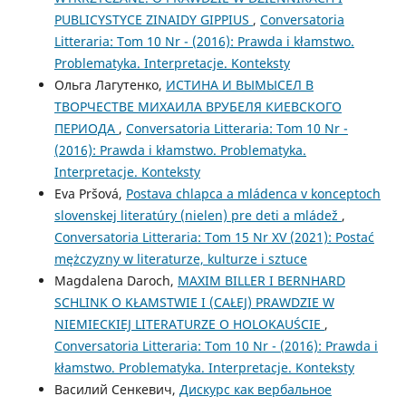
PUBLICYSTYCE ZINAIDY GIPPIUS
,
Conversatoria
Litteraria: Tom 10 Nr - (2016): Prawda i kłamstwo.
Problematyka. Interpretacje. Konteksty
Ольга Лагутенко,
ИСТИНА И ВЫМЫСЕЛ В
ТВОРЧЕСТВЕ МИХАИЛА ВРУБЕЛЯ КИЕВСКОГО
ПЕРИОДА
,
Conversatoria Litteraria: Tom 10 Nr -
(2016): Prawda i kłamstwo. Problematyka.
Interpretacje. Konteksty
Eva Pršová,
Postava chlapca a mládenca v konceptoch
slovenskej literatúry (nielen) pre deti a mládež
,
Conversatoria Litteraria: Tom 15 Nr XV (2021): Postać
mężczyzny w literaturze, kulturze i sztuce
Magdalena Daroch,
MAXIM BILLER I BERNHARD
SCHLINK O KŁAMSTWIE I (CAŁEJ) PRAWDZIE W
NIEMIECKIEJ LITERATURZE O HOLOKAUŚCIE
,
Conversatoria Litteraria: Tom 10 Nr - (2016): Prawda i
kłamstwo. Problematyka. Interpretacje. Konteksty
Василий Сенкевич,
Дискурс как вербальное