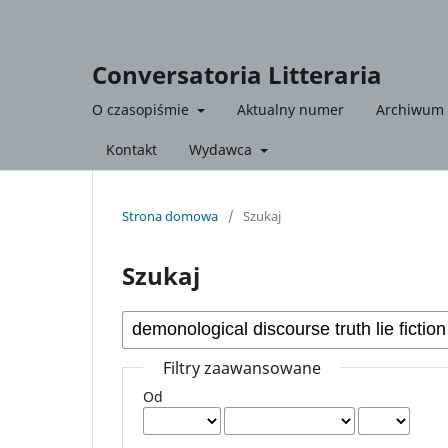
Conversatoria Litteraria
O czasopiśmie
Aktualny numer
Archiwum
Kontakt
Wydawca
Strona domowa
/
Szukaj
Szukaj
Filtry zaawansowane
Od