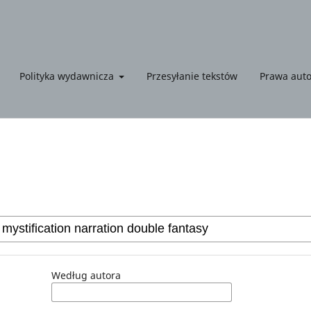
Polityka wydawnicza
Przesyłanie tekstów
Prawa auto
Według autora