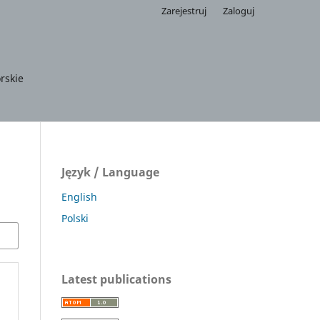
Zarejestruj
Zaloguj
rskie
Język / Language
English
Polski
Latest publications