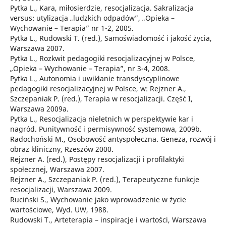
Pytka L., Kara, miłosierdzie, resocjalizacja. Sakralizacja
versus: utylizacja „ludzkich odpadów”, „Opieka –
Wychowanie – Terapia” nr 1-2, 2005.
Pytka L., Rudowski T. (red.), Samoświadomość i jakość życia,
Warszawa 2007.
Pytka L., Rozkwit pedagogiki resocjalizacyjnej w Polsce,
„Opieka – Wychowanie – Terapia”, nr 3-4, 2008.
Pytka L., Autonomia i uwikłanie transdyscyplinowe
pedagogiki resocjalizacyjnej w Polsce, w: Rejzner A.,
Szczepaniak P. (red.), Terapia w resocjalizacji. Część I,
Warszawa 2009a.
Pytka L., Resocjalizacja nieletnich w perspektywie kar i
nagród. Punitywność i permisywność systemowa, 2009b.
Radochoński M., Osobowość antyspołeczna. Geneza, rozwój i
obraz kliniczny, Rzeszów 2000.
Rejzner A. (red.), Postępy resocjalizacji i profilaktyki
społecznej, Warszawa 2007.
Rejzner A., Szczepaniak P. (red.), Terapeutyczne funkcje
resocjalizacji, Warszawa 2009.
Ruciński S., Wychowanie jako wprowadzenie w życie
wartościowe, Wyd. UW, 1988.
Rudowski T., Arteterapia – inspiracje i wartości, Warszawa