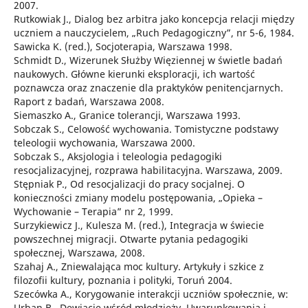
2007.
Rutkowiak J., Dialog bez arbitra jako koncepcja relacji między
uczniem a nauczycielem, „Ruch Pedagogiczny”, nr 5-6, 1984.
Sawicka K. (red.), Socjoterapia, Warszawa 1998.
Schmidt D., Wizerunek Służby Więziennej w świetle badań
naukowych. Główne kierunki eksploracji, ich wartość
poznawcza oraz znaczenie dla praktyków penitencjarnych.
Raport z badań, Warszawa 2008.
Siemaszko A., Granice tolerancji, Warszawa 1993.
Sobczak S., Celowość wychowania. Tomistyczne podstawy
teleologii wychowania, Warszawa 2000.
Sobczak S., Aksjologia i teleologia pedagogiki
resocjalizacyjnej, rozprawa habilitacyjna. Warszawa, 2009.
Stępniak P., Od resocjalizacji do pracy socjalnej. O
konieczności zmiany modelu postępowania, „Opieka –
Wychowanie – Terapia” nr 2, 1999.
Surzykiewicz J., Kulesza M. (red.), Integracja w świecie
powszechnej migracji. Otwarte pytania pedagogiki
społecznej, Warszawa, 2008.
Szahaj A., Zniewalająca moc kultury. Artykuły i szkice z
filozofii kultury, poznania i polityki, Toruń 2004.
Szecówka A., Korygowanie interakcji uczniów społecznie, w:
Urban B., Dewiacje wśród młodzieży. Uwarunkowania i