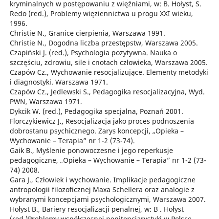
kryminalnych w postępowaniu z więźniami, w: B. Hołyst, S.
Redo (red.), Problemy więziennictwa u progu XXI wieku,
1996.
Christie N., Granice cierpienia, Warszawa 1991.
Christie N., Dogodna liczba przestępstw, Warszawa 2005.
Czapiński J. (red.), Psychologia pozytywna. Nauka o
szczęściu, zdrowiu, sile i cnotach człowieka, Warszawa 2005.
Czapów Cz., Wychowanie resocjalizujące. Elementy metodyki
i diagnostyki. Warszawa 1971.
Czapów Cz., Jedlewski S., Pedagogika resocjalizacyjna, Wyd.
PWN, Warszawa 1971.
Dykcik W. (red.), Pedagogika specjalna, Poznań 2001.
Florczykiewicz J., Resocjalizacja jako proces podnoszenia
dobrostanu psychicznego. Zarys koncepcji, „Opieka –
Wychowanie – Terapia” nr 1-2 (73-74).
Gaik B., Myślenie ponowoczesne i jego reperkusje
pedagogiczne, „Opieka – Wychowanie – Terapia” nr 1-2 (73-
74) 2008.
Gara J., Człowiek i wychowanie. Implikacje pedagogiczne
antropologii filozoficznej Maxa Schellera oraz analogie z
wybranymi koncepcjami psychologicznymi, Warszawa 2007.
Hołyst B., Bariery resocjalizacji penalnej, w: B . Hołyst
(red.)Problemy współczesnej penitencjarystyki w Polsce,