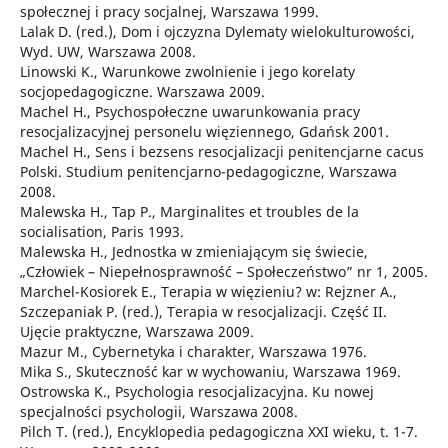
społecznej i pracy socjalnej, Warszawa 1999.
Lalak D. (red.), Dom i ojczyzna Dylematy wielokulturowości,
Wyd. UW, Warszawa 2008.
Linowski K., Warunkowe zwolnienie i jego korelaty
socjopedagogiczne. Warszawa 2009.
Machel H., Psychospołeczne uwarunkowania pracy
resocjalizacyjnej personelu więziennego, Gdańsk 2001.
Machel H., Sens i bezsens resocjalizacji penitencjarne cacus
Polski. Studium penitencjarno-pedagogiczne, Warszawa
2008.
Malewska H., Tap P., Marginalites et troubles de la
socialisation, Paris 1993.
Malewska H., Jednostka w zmieniającym się świecie,
„Człowiek – Niepełnosprawność – Społeczeństwo” nr 1, 2005.
Marchel-Kosiorek E., Terapia w więzieniu? w: Rejzner A.,
Szczepaniak P. (red.), Terapia w resocjalizacji. Część II.
Ujęcie praktyczne, Warszawa 2009.
Mazur M., Cybernetyka i charakter, Warszawa 1976.
Mika S., Skuteczność kar w wychowaniu, Warszawa 1969.
Ostrowska K., Psychologia resocjalizacyjna. Ku nowej
specjalności psychologii, Warszawa 2008.
Pilch T. (red.), Encyklopedia pedagogiczna XXI wieku, t. 1-7.