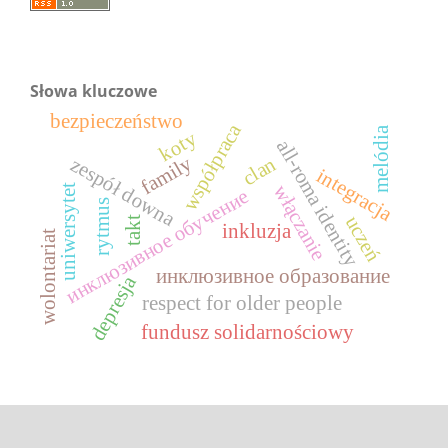
Słowa kluczowe
bezpieczeństwo
współpraca
melódia
koty
all-roma identity
family
clan
zespół downa
integracja
włączanie
uniwersytet
инклюзивное обучение
rytmus
uczeń
takt
inkluzja
wolontariat
инклюзивное образование
depresja
respect for older people
fundusz solidarnościowy