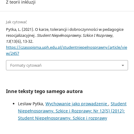
Z teorii inkluzji
Jak cytować
Pytka, L. (2021). O karze, tolerancji i dobroczynności w pedagogice
resocjalizacyjnej .
Student Niepełnosprawny. Szkice I Rozprawy
,
13
(13(6), 13-32.
https://czasopisma.uph.edu.pl/studentniepelnosprawny/article/vie
w/2457
Formaty cytowań
Inne teksty tego samego autora
Lesław Pytka,
Wychowanie jako prowadzenie
,
Student
Niepełnosprawny. Szkice i Rozprawy: Nr 12(5) (2012):
Student Niepełnosprawny. Szkice i rozprawy