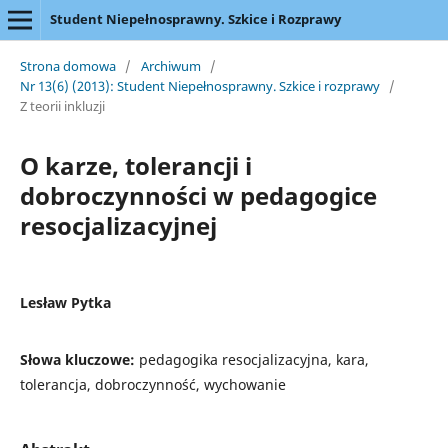
Student Niepełnosprawny. Szkice i Rozprawy
Strona domowa
/
Archiwum
/
Nr 13(6) (2013): Student Niepełnosprawny. Szkice i rozprawy
/
Z teorii inkluzji
O karze, tolerancji i
dobroczynności w pedagogice
resocjalizacyjnej
Lesław Pytka
Słowa kluczowe:
pedagogika resocjalizacyjna, kara,
tolerancja, dobroczynność, wychowanie