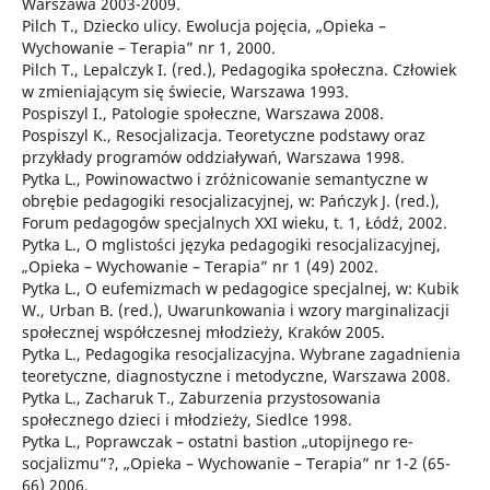
Warszawa 2003-2009.
Pilch T., Dziecko ulicy. Ewolucja pojęcia, „Opieka –
Wychowanie – Terapia” nr 1, 2000.
Pilch T., Lepalczyk I. (red.), Pedagogika społeczna. Człowiek
w zmieniającym się świecie, Warszawa 1993.
Pospiszyl I., Patologie społeczne, Warszawa 2008.
Pospiszyl K., Resocjalizacja. Teoretyczne podstawy oraz
przykłady programów oddziaływań, Warszawa 1998.
Pytka L., Powinowactwo i zróżnicowanie semantyczne w
obrębie pedagogiki resocjalizacyjnej, w: Pańczyk J. (red.),
Forum pedagogów specjalnych XXI wieku, t. 1, Łódź, 2002.
Pytka L., O mglistości języka pedagogiki resocjalizacyjnej,
„Opieka – Wychowanie – Terapia” nr 1 (49) 2002.
Pytka L., O eufemizmach w pedagogice specjalnej, w: Kubik
W., Urban B. (red.), Uwarunkowania i wzory marginalizacji
społecznej współczesnej młodzieży, Kraków 2005.
Pytka L., Pedagogika resocjalizacyjna. Wybrane zagadnienia
teoretyczne, diagnostyczne i metodyczne, Warszawa 2008.
Pytka L., Zacharuk T., Zaburzenia przystosowania
społecznego dzieci i młodzieży, Siedlce 1998.
Pytka L., Poprawczak – ostatni bastion „utopijnego re-
socjalizmu”?, „Opieka – Wychowanie – Terapia” nr 1-2 (65-
66) 2006.