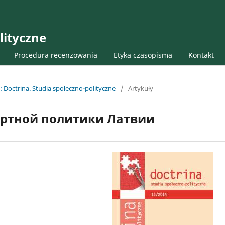
lityczne
Procedura recenzowania
Etyka czasopisma
Kontakt
: Doctrina. Studia społeczno-polityczne
/
Artykuły
ортной политики Латвии