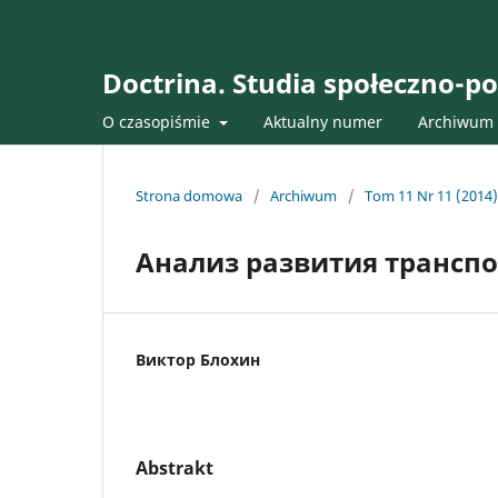
Doctrina. Studia społeczno-po
O czasopiśmie
Aktualny numer
Archiwum
Strona domowa
/
Archiwum
/
Tom 11 Nr 11 (2014)
Анализ развития трансп
Виктор Блохин
Abstrakt