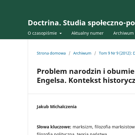
Doctrina. Studia społeczno-po
O czasopiśmie
Aktualny numer
Archiwum
Strona domowa
/
Archiwum
/
Tom 9 Nr 9 (2012): D
Problem narodzin i obumie
Engelsa. Kontekst historyc
Jakub Michalczenia
Słowa kluczowe:
marksizm, filozofia marksistows
filozofia polityczna, teoria państwa