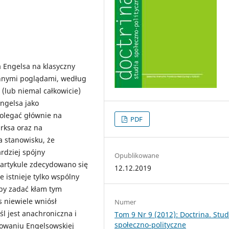
 Engelsa na klasyczny
chnymi poglądami, według
 (lub niemal całkowicie)
ngelsa jako
olegać głównie na
PDF
rksa oraz na
a stanowisku, że
rdziej spójny
Opublikowane
 artykule zdecydowano się
12.12.2019
 istnieje tylko wspólny
 by zadać kłam tym
s niewiele wniósł
Numer
l jest anachroniczna i
Tom 9 Nr 9 (2012): Doctrina. Stud
społeczno-polityczne
uowaniu Engelsowskiej