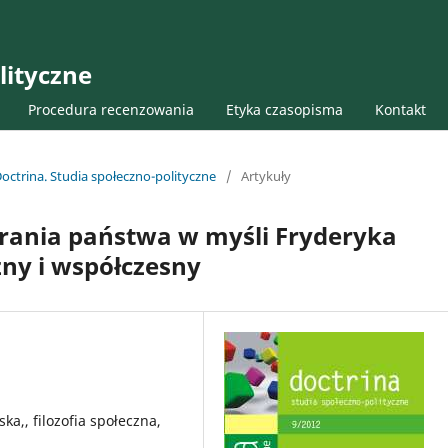
lityczne
Procedura recenzowania
Etyka czasopisma
Kontakt
octrina. Studia społeczno-polityczne
/
Artykuły
rania państwa w myśli Fryderyka
zny i współczesny
ka,, filozofia społeczna,