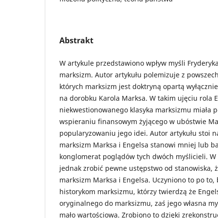
Abstrakt
W artykule przedstawiono wpływ myśli Fryderyka
marksizm. Autor artykułu polemizuje z powsze
których marksizm jest doktryną opartą wyłącznie
na dorobku Karola Marksa. W takim ujęciu rola E
niekwestionowanego klasyka marksizmu miała p
wspieraniu finansowym żyjącego w ubóstwie Ma
popularyzowaniu jego idei. Autor artykułu stoi n
marksizm Marksa i Engelsa stanowi mniej lub ba
konglomerat poglądów tych dwóch myślicieli. W
jednak zrobić pewne ustępstwo od stanowiska, że
marksizm Marksa i Engelsa. Uczyniono to po to,
historykom marksizmu, którzy twierdzą że Engel
oryginalnego do marksizmu, zaś jego własna myś
mało wartościowa. Zrobiono to dzięki zrekonstr