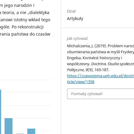
m jego narodzin i
Dział
teoria, a nie „dialektyka
Artykuły
tanowi istotny wkład tego
ogóle. Po rekonstrukcji
erania państwa do czasów
Jak cytować
Michalczenia, J. (2019). Problem narod
obumierania państwa w myśli Fryder
Engelsa. Kontekst historyczny i
współczesny.
Doctrina. Studia społecz
Polityczne
,
9
(9), 169-187.
https://czasopisma.uph.edu.pl/doctr
ticle/view/1358
Formaty cytowań