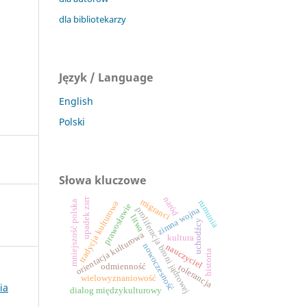
dla bibliotekarzy
Język / Language
English
Polski
Słowa kluczowe
naród
upadek zsrr
migranci
rumunia
mniejszość polska
tradycja kulturowa
prawosławie
proliferacja broni jądrowej
zimna wojna
litwa
uchodźcy
orientacja kulturowa
kultura
nowoczesność
nauczyciel
historia
odmienność
tolerancja
wielowyznaniowość
ia
dialog międzykulturowy