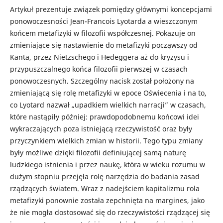
Artykuł prezentuje związek pomiędzy głównymi koncepcjami
ponowoczesności Jean-Francois Lyotarda a wieszczonym
końcem metafizyki w filozofii współczesnej. Pokazuje on
zmieniające się nastawienie do metafizyki począwszy od
Kanta, przez Nietzschego i Hedeggera aż do kryzysu i
przypuszczalnego końca filozofii pierwszej w czasach
ponowoczesnych. Szczególny nacisk został położony na
zmieniającą się rolę metafizyki w epoce Oświecenia i na to,
co Lyotard nazwał „upadkiem wielkich narracji” w czasach,
które nastąpiły później: prawdopodobnemu końcowi idei
wykraczających poza istniejącą rzeczywistość oraz były
przyczynkiem wielkich zmian w historii. Tego typu zmiany
były możliwe dzięki filozofii definiującej samą naturę
ludzkiego istnienia i przez naukę, która w wieku rozumu w
dużym stopniu przejęła rolę narzędzia do badania zasad
rządzących światem. Wraz z nadejściem kapitalizmu rola
metafizyki ponownie została zepchnięta na margines, jako
że nie mogła dostosować się do rzeczywistości rządzącej się