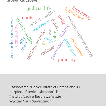
Słowa kluczowe
fake newsy
judicial life
hybrid war
armed conflict
trolle
patriotic-defense values
robots
hybrid conflict
threats
sieci społecznościowe
agression
liability
demaskuok
patriotic attitudes
war
value
rosja
elfy
monument
protection
law
patriotism
litwa
defense
judiciary
Czasopismo "De Securitate et Defensione. O
Bezpieczeństwie i Obronności"
Instytut Nauk o Bezpieczeństwie
Wydział Nauk Społecznych