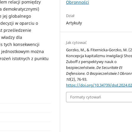
lem relacji pomiędzy
Obronności
za demokratycznymi)
Dział
e jej globalnego
Artykuły
decyzji w oparciu o
st prześledzenie
 władzy dla
Jak cytować
s tych konsekwencji
Gorzko, M., & Fiternicka-Gorzko, M. (2
 i jednostkowym można
Koncepcja kapitalizmu inwigilacji Sh
rożeń istotnych z punktu
Zuboff z perspektywy nauk o
bezpieczeństwie.
De Securitate Et
Defensione. O Bezpieczeństwie I Obron
10
(2), 76-93.
https://doi.org/10.34739/dsd.2024.02
Formaty cytowań