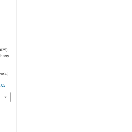
025).
oshany
ności
,
.05