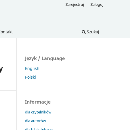
Zarejestruj
Zaloguj
Kontakt
Szukaj
Język / Language
y
English
Polski
Informacje
dla czytelników
dla autorów
dla bibliotekarzy