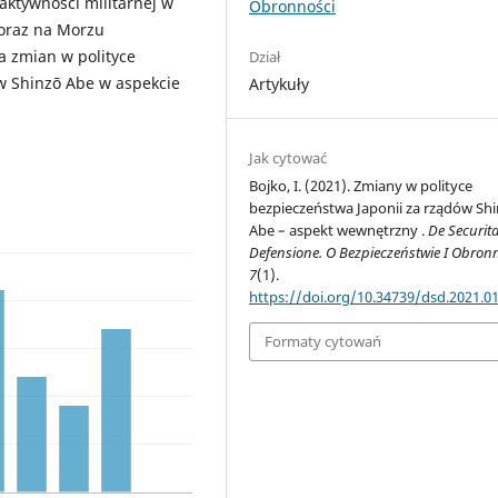
 aktywności militarnej w
Obronności
oraz na Morzu
a zmian w polityce
Dział
 Shinzō Abe w aspekcie
Artykuły
Jak cytować
Bojko, I. (2021). Zmiany w polityce
bezpieczeństwa Japonii za rządów Sh
Abe – aspekt wewnętrzny .
De Securita
Defensione. O Bezpieczeństwie I Obron
7
(1).
https://doi.org/10.34739/dsd.2021.01
Formaty cytowań