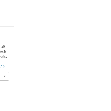
inzō
te Et
ności
,
.16