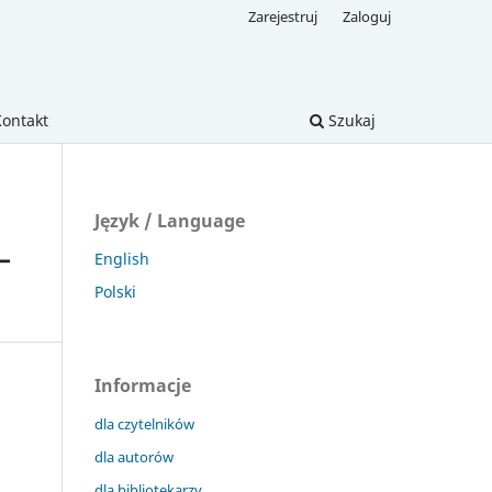
Zarejestruj
Zaloguj
Kontakt
Szukaj
Język / Language
–
English
Polski
Informacje
dla czytelników
dla autorów
dla bibliotekarzy