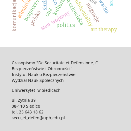
komunikacja online
prawa człowieka
confidentiality
służby
kultura
migracje
onz
polska
stan wojenny
politics
art therapy
Czasopismo "De Securitate et Defensione. O
Bezpieczeństwie i Obronności"
Instytut Nauk o Bezpieczeństwie
Wydział Nauk Społecznych
Uniwersytet w Siedlcach
ul. Żytnia 39
08-110 Siedlce
tel. 25 643 18 62
secu_et_defen@uph.edu.pl