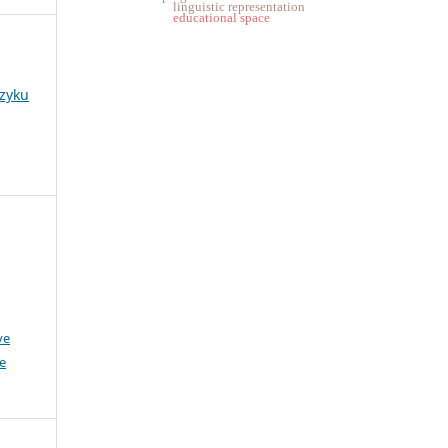
linguistic representation
educational space
ęzyku
ve
e