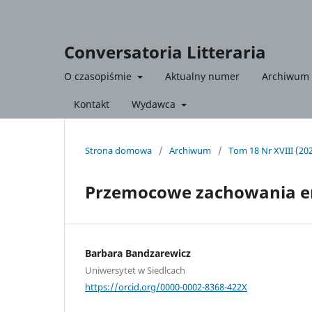
Conversatoria Litteraria
O czasopiśmie
Aktualny numer
Archiwum
Kontakt
Wydawca
Strona domowa
/
Archiwum
/
Tom 18 Nr XVIII (2024
Przemocowe zachowania er
Barbara Bandzarewicz
Uniwersytet w Siedlcach
https://orcid.org/0000-0002-8368-422X