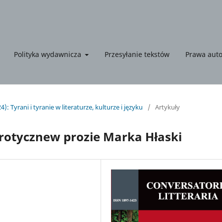
Polityka wydawnicza
Przesyłanie tekstów
Prawa auto
): Tyrani i tyranie w literaturze, kulturze i języku
/
Artykuły
otycznew prozie Marka Hłaski