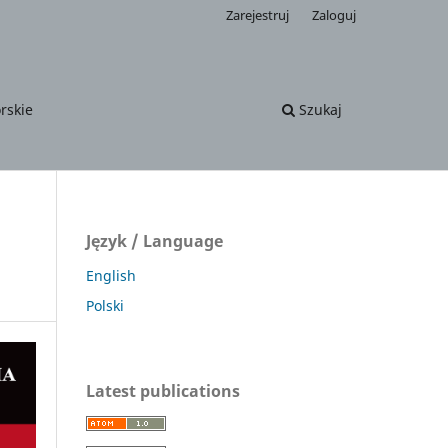
Zarejestruj
Zaloguj
rskie
Szukaj
Język / Language
English
Polski
Latest publications