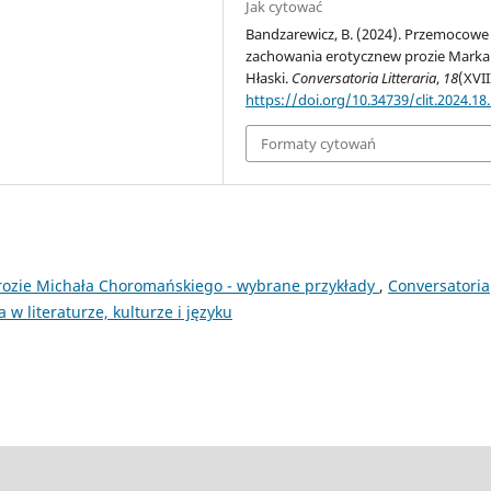
Jak cytować
Bandzarewicz, B. (2024). Przemocowe
zachowania erotycznew prozie Marka
Hłaski.
Conversatoria Litteraria
,
18
(XVII
https://doi.org/10.34739/clit.2024.18
Formaty cytowań
ozie Michała Choromańskiego - wybrane przykłady
,
Conversatoria
a w literaturze, kulturze i języku