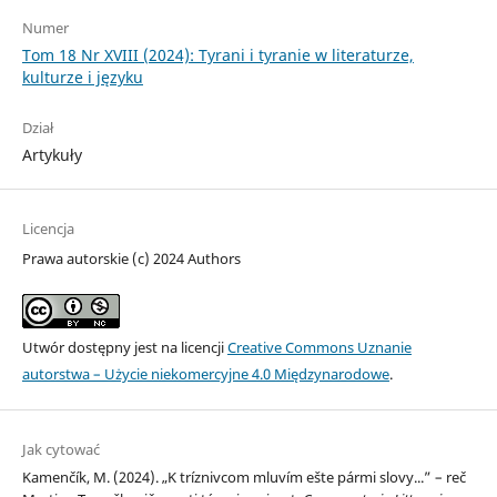
Numer
Tom 18 Nr XVIII (2024): Tyrani i tyranie w literaturze,
kulturze i języku
Dział
Artykuły
Licencja
Prawa autorskie (c) 2024 Authors
Utwór dostępny jest na licencji
Creative Commons Uznanie
autorstwa – Użycie niekomercyjne 4.0 Międzynarodowe
.
Jak cytować
Kamenčík, M. (2024). „K tríznivcom mluvím ešte pármi slovy...” – reč