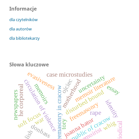
Informacje
dla czytelników
dla autorów
dla bibliotekarzy
Słowa kluczowe
evasiveness
case microstudies
uncertainty
memoir literature
motherhood
ojciec
circulation of violence
memoirs
essay
he corporeal
freemasonry in cracow
disturbed bound
newspapers
identity
freemasonry
rape
soft focus
republic of cracow
war
joanna bator
tory
whig
periodical
donbass
memoirist
polish