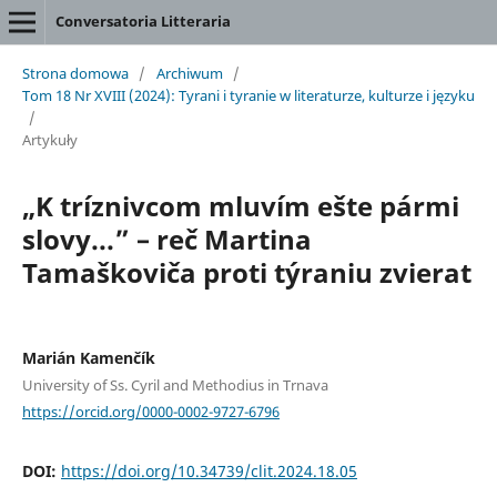
Conversatoria Litteraria
Strona domowa
/
Archiwum
/
Tom 18 Nr XVIII (2024): Tyrani i tyranie w literaturze, kulturze i języku
/
Artykuły
„K tríznivcom mluvím ešte pármi
slovy...” – reč Martina
Tamaškoviča proti týraniu zvierat
Marián Kamenčík
University of Ss. Cyril and Methodius in Trnava
https://orcid.org/0000-0002-9727-6796
DOI:
https://doi.org/10.34739/clit.2024.18.05