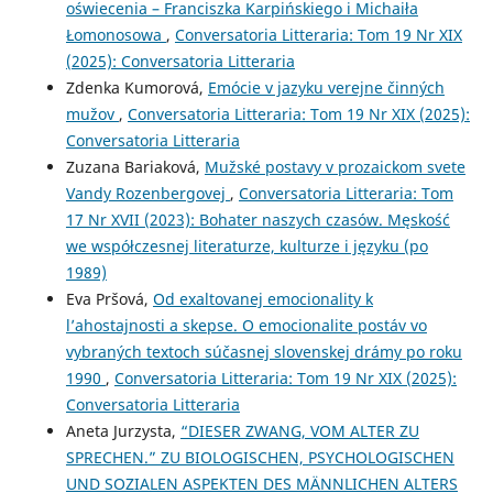
oświecenia – Franciszka Karpińskiego i Michaiła
Łomonosowa
,
Conversatoria Litteraria: Tom 19 Nr XIX
(2025): Conversatoria Litteraria
Zdenka Kumorová,
Emócie v jazyku verejne činných
mužov
,
Conversatoria Litteraria: Tom 19 Nr XIX (2025):
Conversatoria Litteraria
Zuzana Bariaková,
Mužské postavy v prozaickom svete
Vandy Rozenbergovej
,
Conversatoria Litteraria: Tom
17 Nr XVII (2023): Bohater naszych czasów. Męskość
we współczesnej literaturze, kulturze i języku (po
1989)
Eva Pršová,
Od exaltovanej emocionality k
l’ahostajnosti a skepse. O emocionalite postáv vo
vybraných textoch súčasnej slovenskej drámy po roku
1990
,
Conversatoria Litteraria: Tom 19 Nr XIX (2025):
Conversatoria Litteraria
Aneta Jurzysta,
“DIESER ZWANG, VOM ALTER ZU
SPRECHEN.” ZU BIOLOGISCHEN, PSYCHOLOGISCHEN
UND SOZIALEN ASPEKTEN DES MÄNNLICHEN ALTERS