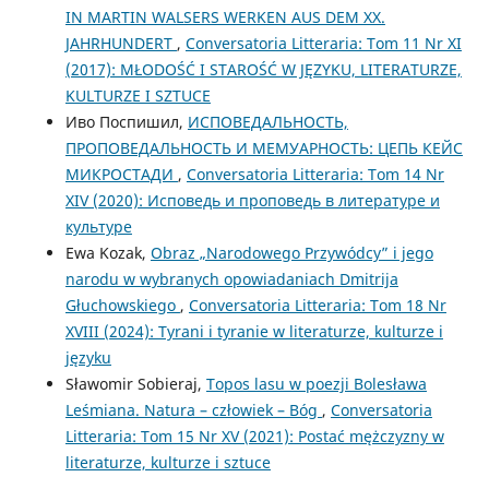
IN MARTIN WALSERS WERKEN AUS DEM XX.
JAHRHUNDERT
,
Conversatoria Litteraria: Tom 11 Nr XI
(2017): MŁODOŚĆ I STAROŚĆ W JĘZYKU, LITERATURZE,
KULTURZE I SZTUCE
Иво Поспишил,
ИСПОВЕДАЛЬНОСТЬ,
ПРОПОВЕДАЛЬНОСТЬ И МЕМУАРНОСТЬ: ЦЕПЬ КЕЙС
МИКРОСТАДИ
,
Conversatoria Litteraria: Tom 14 Nr
XIV (2020): Исповедь и проповедь в литературе и
культуре
Ewa Kozak,
Obraz „Narodowego Przywódcy” i jego
narodu w wybranych opowiadaniach Dmitrija
Głuchowskiego
,
Conversatoria Litteraria: Tom 18 Nr
XVIII (2024): Tyrani i tyranie w literaturze, kulturze i
języku
Sławomir Sobieraj,
Topos lasu w poezji Bolesława
Leśmiana. Natura – człowiek – Bóg
,
Conversatoria
Litteraria: Tom 15 Nr XV (2021): Postać mężczyzny w
literaturze, kulturze i sztuce