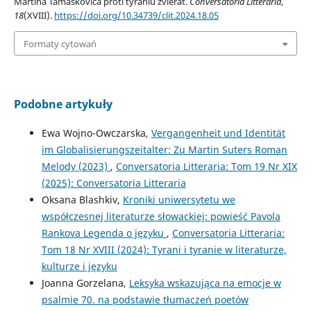
Martina Tamaškoviča proti týraniu zvierat.
Conversatoria Litteraria
,
18
(XVIII).
https://doi.org/10.34739/clit.2024.18.05
Formaty cytowań
Podobne artykuły
Ewa Wojno-Owczarska,
Vergangenheit und Identität
im Globalisierungszeitalter: Zu Martin Suters Roman
Melody (2023)
,
Conversatoria Litteraria: Tom 19 Nr XIX
(2025): Conversatoria Litteraria
Oksana Blashkiv,
Kroniki uniwersytetu we
współczesnej literaturze słowackiej: powieść Pavola
Rankova Legenda o języku
,
Conversatoria Litteraria:
Tom 18 Nr XVIII (2024): Tyrani i tyranie w literaturze,
kulturze i języku
Joanna Gorzelana,
Leksyka wskazująca na emocje w
psalmie 70. na podstawie tłumaczeń poetów