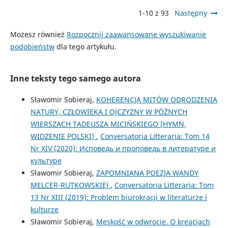
1-10 z 93
Następny
Możesz również
Rozpocznij zaawansowane wyszukiwanie
podobieństw
dla tego artykułu.
Inne teksty tego samego autora
Sławomir Sobieraj,
KOHERENCJA MITÓW ODRODZENIA
NATURY, CZŁOWIEKA I OJCZYZNY W PÓŹNYCH
WIERSZACH TADEUSZA MICIŃSKIEGO (HYMN,
WIDZENIE POLSKI)
,
Conversatoria Litteraria: Tom 14
Nr XIV (2020): Исповедь и проповедь в литературе и
культуре
Sławomir Sobieraj,
ZAPOMNIANA POEZJA WANDY
MELCER-RUTKOWSKIEJ
,
Conversatoria Litteraria: Tom
13 Nr XIII (2019): Problem biurokracji w literaturze i
kulturze
Sławomir Sobieraj,
Męskość w odwrocie. O kreacjach