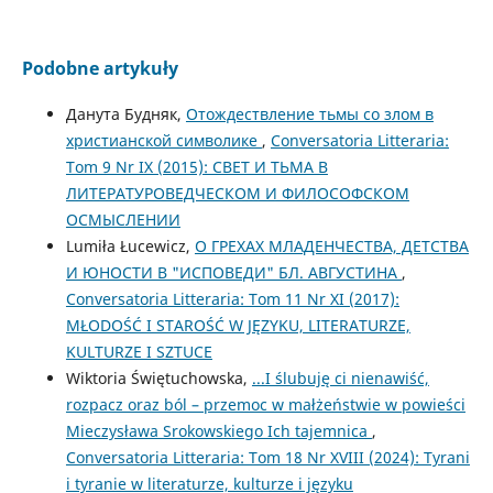
Podobne artykuły
Данута Будняк,
Отождествление тьмы со злом в
христианской символике
,
Conversatoria Litteraria:
Tom 9 Nr IX (2015): СВЕТ И ТЬМА В
ЛИТЕРАТУРОВЕДЧЕСКОМ И ФИЛОСОФСКОМ
ОСМЫСЛЕНИИ
Lumiła Łucewicz,
О ГРЕХАХ МЛАДЕНЧЕСТВА, ДЕТСТВА
И ЮНОСТИ В "ИСПОВЕДИ" БЛ. АВГУСТИНА
,
Conversatoria Litteraria: Tom 11 Nr XI (2017):
MŁODOŚĆ I STAROŚĆ W JĘZYKU, LITERATURZE,
KULTURZE I SZTUCE
Wiktoria Świętuchowska,
...I ślubuję ci nienawiść,
rozpacz oraz ból – przemoc w małżeństwie w powieści
Mieczysława Srokowskiego Ich tajemnica
,
Conversatoria Litteraria: Tom 18 Nr XVIII (2024): Tyrani
i tyranie w literaturze, kulturze i języku