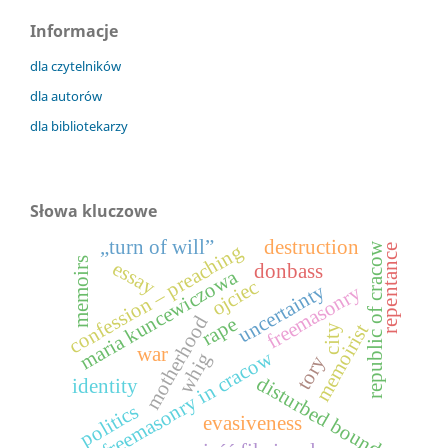
Informacje
dla czytelników
dla autorów
dla bibliotekarzy
Słowa kluczowe
„turn of will”
destruction
confession – preaching
republic of cracow
repentance
memoirs
essay
donbass
maria kuncewiczowa
ojciec
uncertainty
freemasonry
motherhood
rape
memoirist
city
war
freemasonry in cracow
whig
tory
disturbed bound
identity
politics
evasiveness