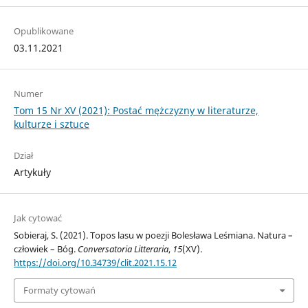
Opublikowane
03.11.2021
Numer
Tom 15 Nr XV (2021): Postać mężczyzny w literaturze,
kulturze i sztuce
Dział
Artykuły
Jak cytować
Sobieraj, S. (2021). Topos lasu w poezji Bolesława Leśmiana. Natura –
człowiek – Bóg.
Conversatoria Litteraria
,
15
(XV).
https://doi.org/10.34739/clit.2021.15.12
Formaty cytowań