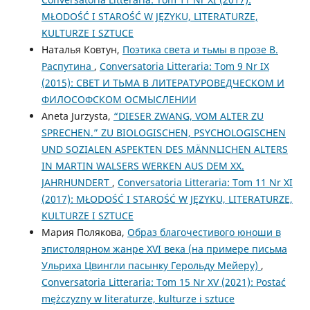
MŁODOŚĆ I STAROŚĆ W JĘZYKU, LITERATURZE,
KULTURZE I SZTUCE
Наталья Ковтун,
Поэтика света и тьмы в прозе В.
Распутина
,
Conversatoria Litteraria: Tom 9 Nr IX
(2015): СВЕТ И ТЬМА В ЛИТЕРАТУРОВЕДЧЕСКОМ И
ФИЛОСОФСКОМ ОСМЫСЛЕНИИ
Aneta Jurzysta,
“DIESER ZWANG, VOM ALTER ZU
SPRECHEN.” ZU BIOLOGISCHEN, PSYCHOLOGISCHEN
UND SOZIALEN ASPEKTEN DES MÄNNLICHEN ALTERS
IN MARTIN WALSERS WERKEN AUS DEM XX.
JAHRHUNDERT
,
Conversatoria Litteraria: Tom 11 Nr XI
(2017): MŁODOŚĆ I STAROŚĆ W JĘZYKU, LITERATURZE,
KULTURZE I SZTUCE
Мария Полякова,
Образ благочестивого юноши в
эпистолярном жанре XVI века (на примере письма
Ульриха Цвингли пасынку Герольду Мейеру)
,
Conversatoria Litteraria: Tom 15 Nr XV (2021): Postać
mężczyzny w literaturze, kulturze i sztuce