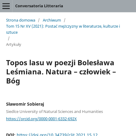
Conversatoria Litteraria
Strona domowa
/
Archiwum
/
Tom 15 Nr XV (2021): Postać mężczyzny w literaturze, kulturze i
sztuce
/
Artykuły
Topos lasu w poezji Bolesława
Leśmiana. Natura – człowiek –
Bóg
Sławomir Sobieraj
Siedlce University of Natural Sciences and Humanities
https://orcid.org/0000-0001-6332-692X
DOI:
https://doi.org/10.34739/clit.2021.15.12