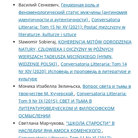
Василий Сенкевич,
Гендерная роль и
феноменологический статус мужчины (антиномия
идентичности и аутентичности)
,
Conversatoria
Litteraria: Tom 15 Nr XV (2021): Postać mężczyzny w
literaturze, kulturze i sztuce
Sławomir Sobieraj,
KOHERENCJA MITÓW ODRODZENIA
NATURY, CZŁOWIEKA I OJCZYZNY W PÓŹNYCH
WIERSZACH TADEUSZA MICIŃSKIEGO (HYMN,
WIDZENIE POLSKI)
,
Conversatoria Litteraria: Tom 14
Nr XIV (2020): Исповедь и проповедь в литературе и
культуре
Моника Изабелла Зелиньска,
Вопрос света и тьмы в
творчестве М. Кучерской
,
Conversatoria Litteraria:
Tom 9 Nr IX (2015): СВЕТ И ТЬМА В
ЛИТЕРАТУРОВЕДЧЕСКОМ И ФИЛОСОФСКОМ
ОСМЫСЛЕНИИ
Светлана Марчукова,
"ШКОЛА СТАРОСТИ" В
НАСЛЕДИИ ЯНА АМОСА КОМЕНСКОГО
,
Conversatoria Litteraria: Tom 11 Nr XI (2017):