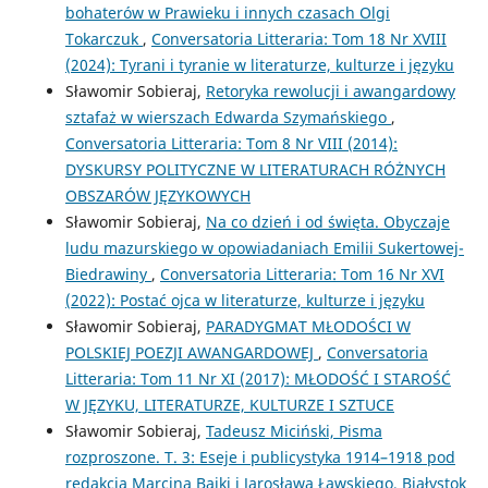
bohaterów w Prawieku i innych czasach Olgi
Tokarczuk
,
Conversatoria Litteraria: Tom 18 Nr XVIII
(2024): Tyrani i tyranie w literaturze, kulturze i języku
Sławomir Sobieraj,
Retoryka rewolucji i awangardowy
sztafaż w wierszach Edwarda Szymańskiego
,
Conversatoria Litteraria: Tom 8 Nr VIII (2014):
DYSKURSY POLITYCZNE W LITERATURACH RÓŻNYCH
OBSZARÓW JĘZYKOWYCH
Sławomir Sobieraj,
Na co dzień i od święta. Obyczaje
ludu mazurskiego w opowiadaniach Emilii Sukertowej-
Biedrawiny
,
Conversatoria Litteraria: Tom 16 Nr XVI
(2022): Postać ojca w literaturze, kulturze i języku
Sławomir Sobieraj,
PARADYGMAT MŁODOŚCI W
POLSKIEJ POEZJI AWANGARDOWEJ
,
Conversatoria
Litteraria: Tom 11 Nr XI (2017): MŁODOŚĆ I STAROŚĆ
W JĘZYKU, LITERATURZE, KULTURZE I SZTUCE
Sławomir Sobieraj,
Tadeusz Miciński, Pisma
rozproszone. T. 3: Eseje i publicystyka 1914–1918 pod
redakcją Marcina Bajki i Jarosława Ławskiego, Białystok