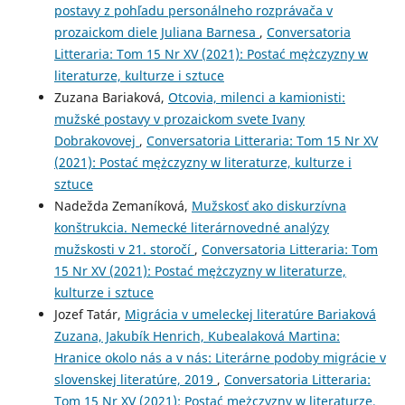
postavy z pohľadu personálneho rozprávača v
prozaickom diele Juliana Barnesa
,
Conversatoria
Litteraria: Tom 15 Nr XV (2021): Postać mężczyzny w
literaturze, kulturze i sztuce
Zuzana Bariaková,
Otcovia, milenci a kamionisti:
mužské postavy v prozaickom svete Ivany
Dobrakovovej
,
Conversatoria Litteraria: Tom 15 Nr XV
(2021): Postać mężczyzny w literaturze, kulturze i
sztuce
Nadežda Zemaníková,
Mužskosť ako diskurzívna
konštrukcia. Nemecké literárnovedné analýzy
mužskosti v 21. storočí
,
Conversatoria Litteraria: Tom
15 Nr XV (2021): Postać mężczyzny w literaturze,
kulturze i sztuce
Jozef Tatár,
Migrácia v umeleckej literatúre Bariaková
Zuzana, Jakubík Henrich, Kubealaková Martina:
Hranice okolo nás a v nás: Literárne podoby migrácie v
slovenskej literatúre, 2019
,
Conversatoria Litteraria:
Tom 15 Nr XV (2021): Postać mężczyzny w literaturze,