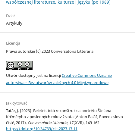
współczesnej literaturze, kulturze i języku (po 1989)
Dział
Artykuły
Licencja
Prawa autorskie (c) 2023 Conversatoria Litteraria
Utwór dostępny jest na licencji
Creative Commons Uznanie
autorstwa – Bez utworów zależnych 4.0 Międzynarodowe
.
Jak cytować
Tatár, J. (2023). Beletristická rekonštrukcia portrétu Štefana
Krčméryho z posledných rokov života (Anton Baláž, Povedz slovo
čisté, 2017).
Conversatoria Litteraria
,
17
(XVII), 149-162.
https://doi.org/10.34739/clit.2023.17.11