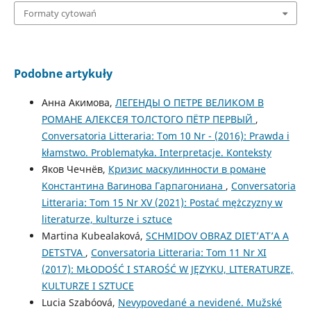
Formaty cytowań
Podobne artykuły
Анна Акимова,
ЛЕГЕНДЫ О ПЕТРЕ ВЕЛИКОМ В
РОМАНЕ АЛЕКСЕЯ ТОЛСТОГО ПЁТР ПЕРВЫЙ
,
Conversatoria Litteraria: Tom 10 Nr - (2016): Prawda i
kłamstwo. Problematyka. Interpretacje. Konteksty
Яков Чечнёв,
Кризис маскулинности в романе
Kонстантина Вагинова Гарпагониана
,
Conversatoria
Litteraria: Tom 15 Nr XV (2021): Postać mężczyzny w
literaturze, kulturze i sztuce
Martina Kubealaková,
SCHMIDOV OBRAZ DIET’AT’A A
DETSTVA
,
Conversatoria Litteraria: Tom 11 Nr XI
(2017): MŁODOŚĆ I STAROŚĆ W JĘZYKU, LITERATURZE,
KULTURZE I SZTUCE
Lucia Szabóová,
Nevypovedané a nevidené. Mužské