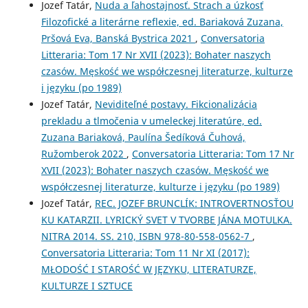
Jozef Tatár,
Nuda a ľahostajnosť. Strach a úzkosť
Filozofické a literárne reflexie, ed. Bariaková Zuzana,
Pršová Eva, Banská Bystrica 2021
,
Conversatoria
Litteraria: Tom 17 Nr XVII (2023): Bohater naszych
czasów. Męskość we współczesnej literaturze, kulturze
i języku (po 1989)
Jozef Tatár,
Neviditeľné postavy. Fikcionalizácia
prekladu a tlmočenia v umeleckej literatúre, ed.
Zuzana Bariaková, Paulína Šedíková Čuhová,
Ružomberok 2022
,
Conversatoria Litteraria: Tom 17 Nr
XVII (2023): Bohater naszych czasów. Męskość we
współczesnej literaturze, kulturze i języku (po 1989)
Jozef Tatár,
REC. JOZEF BRUNCLÍK: INTROVERTNOSŤOU
KU KATARZII. LYRICKÝ SVET V TVORBE JÁNA MOTULKA.
NITRA 2014. SS. 210, ISBN 978-80-558-0562-7
,
Conversatoria Litteraria: Tom 11 Nr XI (2017):
MŁODOŚĆ I STAROŚĆ W JĘZYKU, LITERATURZE,
KULTURZE I SZTUCE