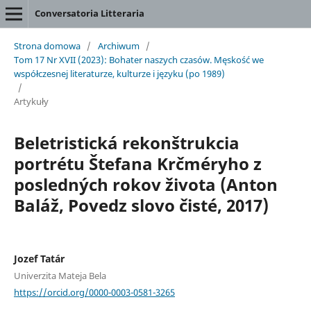
Conversatoria Litteraria
Strona domowa
/
Archiwum
/
Tom 17 Nr XVII (2023): Bohater naszych czasów. Męskość we
współczesnej literaturze, kulturze i języku (po 1989)
/
Artykuły
Beletristická rekonštrukcia
portrétu Štefana Krčméryho z
posledných rokov života (Anton
Baláž, Povedz slovo čisté, 2017)
Jozef Tatár
Univerzita Mateja Bela
https://orcid.org/0000-0003-0581-3265