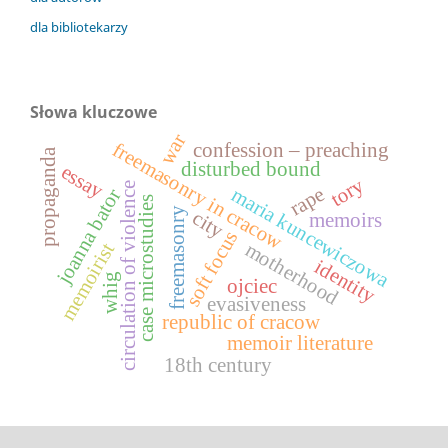
dla bibliotekarzy
Słowa kluczowe
war
freemasonry in cracow
confession – preaching
propaganda
disturbed bound
essay
tory
circulation of violence
rape
maria kuncewiczowa
joanna bator
case microstudies
freemasonry
city
memoirs
soft focus
motherhood
memoirist
identity
whig
ojciec
evasiveness
republic of cracow
memoir literature
18th century