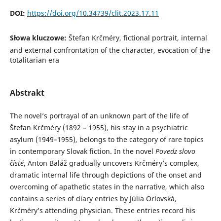
DOI:
https://doi.org/10.34739/clit.2023.17.11
Słowa kluczowe:
Štefan Krčméry, fictional portrait, internal
and external confrontation of the character, evocation of the
totalitarian era
Abstrakt
The novel’s portrayal of an unknown part of the life of
Štefan Krčméry (1892 – 1955), his stay in a psychiatric
asylum (1949–1955), belongs to the category of rare topics
in contemporary Slovak fiction. In the novel
Povedz slovo
čisté
, Anton Baláž gradually uncovers Krčméry’s complex,
dramatic internal life through depictions of the onset and
overcoming of apathetic states in the narrative, which also
contains a series of diary entries by Júlia Orlovská,
Krčméry’s attending physician. These entries record his