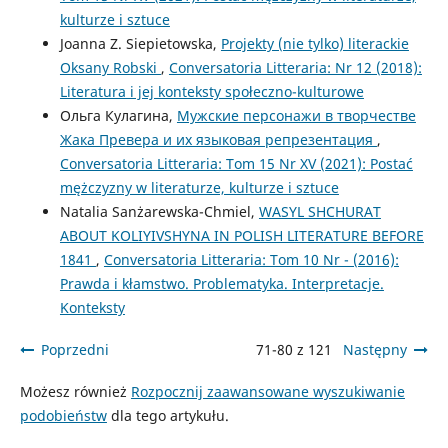
kulturze i sztuce
Joanna Z. Siepietowska,
Projekty (nie tylko) literackie
Oksany Robski
,
Conversatoria Litteraria: Nr 12 (2018):
Literatura i jej konteksty społeczno-kulturowe
Ольга Кулагина,
Мужские персонажи в творчестве
Жака Превера и их языковая репрезентация
,
Conversatoria Litteraria: Tom 15 Nr XV (2021): Postać
mężczyzny w literaturze, kulturze i sztuce
Natalia Sanżarewska-Chmiel,
WASYL SHCHURAT
ABOUT KOLIYIVSHYNA IN POLISH LITERATURE BEFORE
1841
,
Conversatoria Litteraria: Tom 10 Nr - (2016):
Prawda i kłamstwo. Problematyka. Interpretacje.
Konteksty
Poprzedni
71-80 z 121
Następny
Możesz również
Rozpocznij zaawansowane wyszukiwanie
podobieństw
dla tego artykułu.