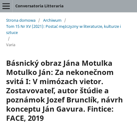
Conversatoria Litteraria
Strona domowa
/
Archiwum
/
Tom 15 Nr XV (2021): Postać mężczyzny w literaturze, kulturze i
sztuce
/
Varia
Básnický obraz Jána Motulka
Motulko Ján: Za nekonečnom
svitá I: V mimózach vietor.
Zostavovateľ, autor štúdie a
poznámok Jozef Brunclík, návrh
konceptu Ján Gavura. Fintice:
FACE, 2019