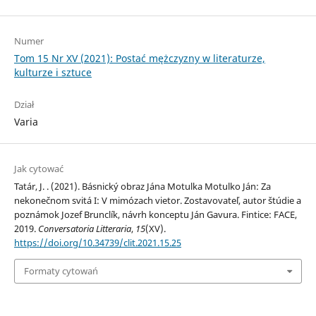
Numer
Tom 15 Nr XV (2021): Postać mężczyzny w literaturze,
kulturze i sztuce
Dział
Varia
Jak cytować
Tatár, J. . (2021). Básnický obraz Jána Motulka Motulko Ján: Za
nekonečnom svitá I: V mimózach vietor. Zostavovateľ, autor štúdie a
poznámok Jozef Brunclík, návrh konceptu Ján Gavura. Fintice: FACE,
2019.
Conversatoria Litteraria
,
15
(XV).
https://doi.org/10.34739/clit.2021.15.25
Formaty cytowań