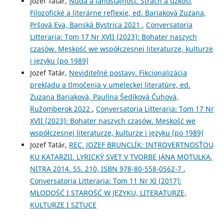
Jozef Tatár,
Nuda a ľahostajnosť. Strach a úzkosť
Filozofické a literárne reflexie, ed. Bariaková Zuzana,
Pršová Eva, Banská Bystrica 2021
,
Conversatoria
Litteraria: Tom 17 Nr XVII (2023): Bohater naszych
czasów. Męskość we współczesnej literaturze, kulturze
i języku (po 1989)
Jozef Tatár,
Neviditeľné postavy. Fikcionalizácia
prekladu a tlmočenia v umeleckej literatúre, ed.
Zuzana Bariaková, Paulína Šedíková Čuhová,
Ružomberok 2022
,
Conversatoria Litteraria: Tom 17 Nr
XVII (2023): Bohater naszych czasów. Męskość we
współczesnej literaturze, kulturze i języku (po 1989)
Jozef Tatár,
REC. JOZEF BRUNCLÍK: INTROVERTNOSŤOU
KU KATARZII. LYRICKÝ SVET V TVORBE JÁNA MOTULKA.
NITRA 2014. SS. 210, ISBN 978-80-558-0562-7
,
Conversatoria Litteraria: Tom 11 Nr XI (2017):
MŁODOŚĆ I STAROŚĆ W JĘZYKU, LITERATURZE,
KULTURZE I SZTUCE