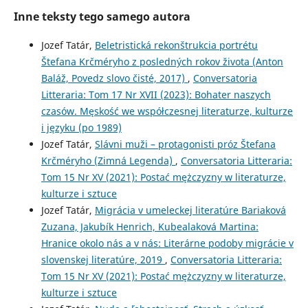
Inne teksty tego samego autora
Jozef Tatár,
Beletristická rekonštrukcia portrétu
Štefana Krčméryho z posledných rokov života (Anton
Baláž, Povedz slovo čisté, 2017)
,
Conversatoria
Litteraria: Tom 17 Nr XVII (2023): Bohater naszych
czasów. Męskość we współczesnej literaturze, kulturze
i języku (po 1989)
Jozef Tatár,
Slávni muži – protagonisti próz Štefana
Krčméryho (Zimná Legenda)
,
Conversatoria Litteraria:
Tom 15 Nr XV (2021): Postać mężczyzny w literaturze,
kulturze i sztuce
Jozef Tatár,
Migrácia v umeleckej literatúre Bariaková
Zuzana, Jakubík Henrich, Kubealaková Martina:
Hranice okolo nás a v nás: Literárne podoby migrácie v
slovenskej literatúre, 2019
,
Conversatoria Litteraria:
Tom 15 Nr XV (2021): Postać mężczyzny w literaturze,
kulturze i sztuce