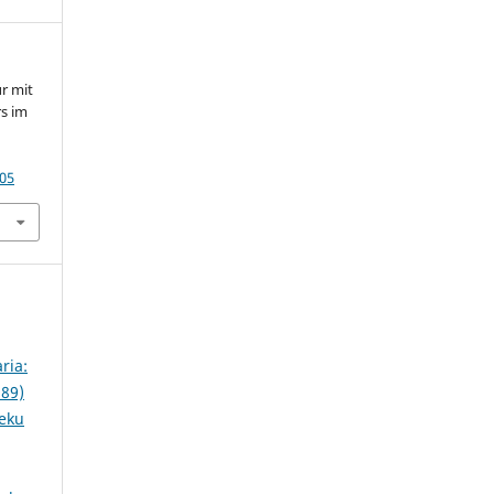
ur mit
rs im
.05
ria:
989)
ieku