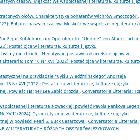
 naszych czasów. Męskość we współczesnej literaturze, kulturze i ję
utraconych ojców. Charakterystyka bohaterów Wichrów Smoczogór
,
2023): Bohater naszych czasów. Męskość we współczesnej literaturz
 Zur Figur Kühleborns im Opernlibretto "Undine" von Albert Lortzi
2): Postać ojca w literaturze, kulturze i języku
h byśmy nie chcieli… Negatywne postawy rodzicielskie ojców w
 Litteraria: Tom 16 Nr XVI (2022): Postać ojca w literaturze, kulturz
antastycznej na przykładzie "Cyklu Wiedźmińskiego" Andrzeja
om 16 Nr XVI (2022): Postać ojca w literaturze, kulturze i języku
nej. Powieść Harper Lee Zabić drozda
,
Conversatoria Litteraria: T
współczesnej literaturze słowackiej: powieść Pavola Rankova Lege
r XVIII (2024): Tyrani i tyranie w literaturze, kulturze i języku
tnej w powieści Pearl S. Buck Cesarzowa
,
Conversatoria Litteraria:
YCZNE W LITERATURACH RÓŻNYCH OBSZARÓW JĘZYKOWYCH