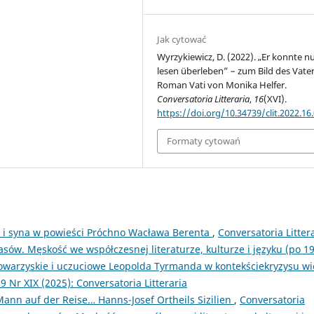
Jak cytować
Wyrzykiewicz, D. (2022). „Er konnte n
lesen überleben” – zum Bild des Vate
Roman Vati von Monika Helfer.
Conversatoria Litteraria
,
16
(XVI).
https://doi.org/10.34739/clit.2022.16
Formaty cytowań
ca i syna w powieści Próchno Wacława Berenta
,
Conversatoria Littera
asów. Męskość we współczesnej literaturze, kulturze i języku (po 1
towarzyskie i uczuciowe Leopolda Tyrmanda w kontekściekryzysu w
9 Nr XIX (2025): Conversatoria Litteraria
nn auf der Reise… Hanns-Josef Ortheils Sizilien
,
Conversatoria