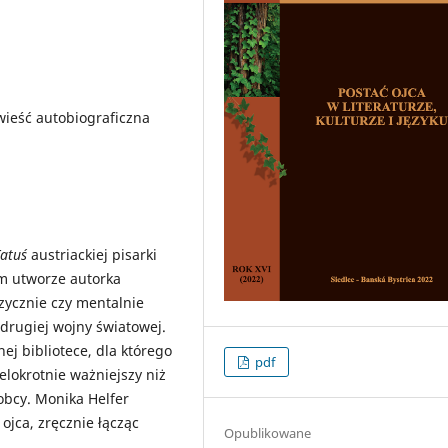
owieść autobiograficzna
atuś
austriackiej pisarki
ym utworze autorka
izycznie czy mentalnie
drugiej wojny światowej.
ej bibliotece, dla którego
pdf
elokrotnie ważniejszy niż
 obcy. Monika Helfer
ojca, zręcznie łącząc
Opublikowane