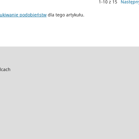
1-10 z 15
Następn
ukiwanie podobieństw
dla tego artykułu.
lcach