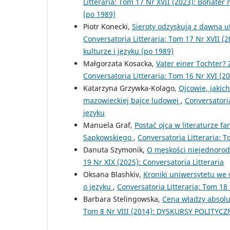
Litteraria: Tom 17 Nr XVII (2023): Bohater
(po 1989)
Piotr Konecki,
Sieroty odzyskują z dawna 
Conversatoria Litteraria: Tom 17 Nr XVII (
kulturze i języku (po 1989)
Małgorzata Kosacka,
Vater einer Tochter?
Conversatoria Litteraria: Tom 16 Nr XVI (202
Katarzyna Grzywka-Kolago,
Ojcowie, jakic
mazowieckiej bajce ludowej
,
Conversatoria
języku
Manuela Graf,
Postać ojca w literaturze f
Sapkowskiego
,
Conversatoria Litteraria: T
Danuta Szymonik,
O męskości niejednorod
19 Nr XIX (2025): Conversatoria Litteraria
Oksana Blashkiv,
Kroniki uniwersytetu we 
o języku
,
Conversatoria Litteraria: Tom 18 N
Barbara Stelingowska,
Cena władzy absolu
Tom 8 Nr VIII (2014): DYSKURSY POLIT