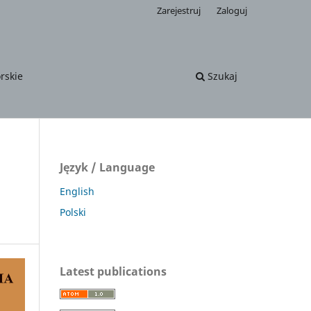
Zarejestruj
Zaloguj
rskie
Szukaj
Język / Language
English
Polski
Latest publications