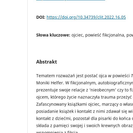
DOI:
https://doi.org/10.34739/clit.2022.16.05
Słowa kluczowe:
ojciec, powieść fikcjonalna, p
Abstrakt
Tematem rozważań jest postać ojca w powieści
T
Moniki Helfer. W fikcjonalnym, autobiograficzn
prezentuje swoje relacje z ‘nieobecnym’ czy to f
ojcem, którego życie naznaczyła trauma przeżyć 
Zafascynowany książkami ojciec, marzący o własn
posiadanie książek i kontakt z nimi zdawał się wi
kontakt z dziećmi, pozostał dla pisarki do końca
składa z pamięci swojej i swoich krewnych obraz 
wspomnienia z fikcją.