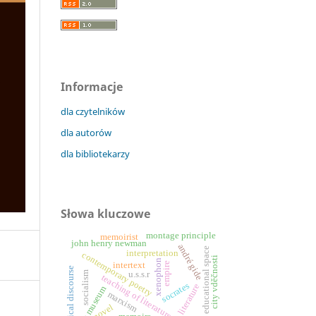
Informacje
dla czytelników
dla autorów
dla bibliotekarzy
Słowa kluczowe
montage principle
memoirist
john henry newman
andré gide
educational space
interpretation
contemporary poetry
city vděčnosti
xenophon
empire
intertext
political discourse
socialism
u.s.s.r
teaching of literature
socrates
literature
altes museum
marxism
novel