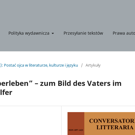
Polityka wydawnicza
Przesyłanie tekstów
Prawa auto
: Postać ojca w literaturze, kulturze i języku
/
Artykuły
berleben” – zum Bild des Vaters im
lfer