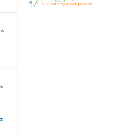
memoirs
vladimir sergeyevich pecherin
a w
ia
ve