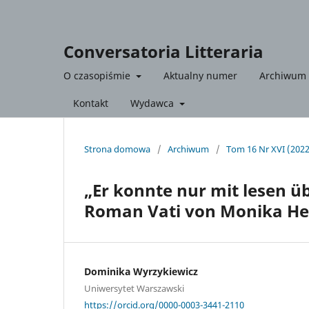
Conversatoria Litteraria
O czasopiśmie
Aktualny numer
Archiwum
Kontakt
Wydawca
Strona domowa
/
Archiwum
/
Tom 16 Nr XVI (2022)
„Er konnte nur mit lesen ü
Roman Vati von Monika He
Dominika Wyrzykiewicz
Uniwersytet Warszawski
https://orcid.org/0000-0003-3441-2110