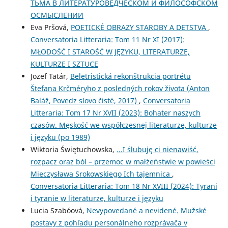
ТЬМА В ЛИТЕРАТУРОВЕДЧЕСКОМ И ФИЛОСОФСКОМ
ОСМЫСЛЕНИИ
Eva Pršová,
POETICKÉ OBRAZY STAROBY A DETSTVA
,
Conversatoria Litteraria: Tom 11 Nr XI (2017):
MŁODOŚĆ I STAROŚĆ W JĘZYKU, LITERATURZE,
KULTURZE I SZTUCE
Jozef Tatár,
Beletristická rekonštrukcia portrétu
Štefana Krčméryho z posledných rokov života (Anton
Baláž, Povedz slovo čisté, 2017)
,
Conversatoria
Litteraria: Tom 17 Nr XVII (2023): Bohater naszych
czasów. Męskość we współczesnej literaturze, kulturze
i języku (po 1989)
Wiktoria Świętuchowska,
...I ślubuję ci nienawiść,
rozpacz oraz ból – przemoc w małżeństwie w powieści
Mieczysława Srokowskiego Ich tajemnica
,
Conversatoria Litteraria: Tom 18 Nr XVIII (2024): Tyrani
i tyranie w literaturze, kulturze i języku
Lucia Szabóová,
Nevypovedané a nevidené. Mužské
postavy z pohľadu personálneho rozprávača v