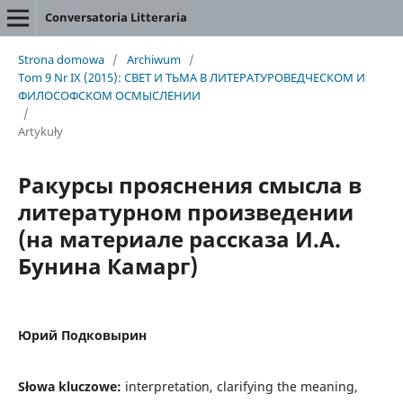
Conversatoria Litteraria
Strona domowa
/
Archiwum
/
Tom 9 Nr IX (2015): СВЕТ И ТЬМА В ЛИТЕРАТУРОВЕДЧЕСКОМ И
ФИЛОСОФСКОМ ОСМЫСЛЕНИИ
/
Artykuły
Ракурсы прояснения смысла в
литературном произведении
(на материале рассказа И.А.
Бунина Камарг)
Юрий Подковырин
Słowa kluczowe:
interpretation, clarifying the meaning,