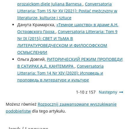
prozaickom diele Juliana Barnesa
,
Conversatoria
Litteraria: Tom 15 Nr XV (2021): Postać mężczyzny w
literaturze, kulturze i sztuce
Данута Крамарска,
«Темное царство» в драме А.Н.
Островского Гроза
,
Conversatoria Litteraria: Tom 9
Nr IX (2015): СВЕТ И ТЬМА В
ЛИТЕРАТУРОВЕДЧЕСКОМ И ФИЛОСОФСКОМ
ОСМЫСЛЕНИИ
Ольга Довгий,
РИТОРИЧЕСКИЙ РЕЖИМ ПРОПОВЕДИ
В САТИРАХ А.Д. КАНТЕМИРА
,
Conversatoria
Litteraria: Tom 14 Nr XIV (2020): Исповедь и
проповедь в литературе и культуре
1-10 z 157
Następny
Możesz również
Rozpocznij zaawansowane wyszukiwanie
podobieństw
dla tego artykułu.
Język / Language