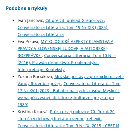
Podobne artykuły
Ivan Jančovič,
Cit pre cit: príklad Gregorovci
,
Conversatoria Litteraria: Tom 19 Nr XIX (2025):
Conversatoria Litteraria
Eva Pršová,
MYTOLOGICKÉ ASPEKTY KLAMSTVA A
PRAVDY V SLOVENSKEJ ĽUDOVEJ A AUTORSKEJ
ROZPRÁVKE
,
Conversatoria Litteraria: Tom 10 Nr -
(2016): Prawda i kłamstwo. Problematyka.
Interpretacje. Konteksty
Zuzana Bariaková,
Mužské postavy v prozaickom svete
Vandy Rozenbergovej
,
Conversatoria Litteraria: Tom
17 Nr XVII (2023): Bohater naszych czasów. Męskość
we współczesnej literaturze, kulturze i języku (po
1989)
Kristína Krnová,
Próza prvej polovice 70. Rokok 20
storoča v dobowej literáturovednej reflexii
,
Conversatoria Litteraria: Tom 9 Nr IX (2015): СВЕТ И