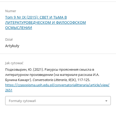
Numer
Tom 9 Nr IX (2015): СВЕТ И ТЬМА В
ЛИТЕРАТУРОВЕДЧЕСКОМ И ФИЛОСОФСКОМ
ОСМЫСЛЕНИИ
Dział
Artykuły
Jak cytować
Подковырин, Ю. (2021). Ракурсы прояснения смысла в
литературном произведении (на материале рассказа И.А.
Бунина Камарг).
Conversatoria Litteraria
,
9
(IX), 117-125.
https://czasopisma.uph.edu.pl/conversatorialitteraria/article/view/
2651
Formaty cytowań