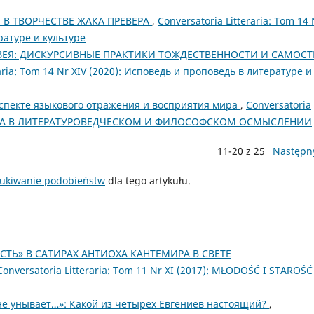
В ТВОРЧЕСТВЕ ЖАКА ПРЕВЕРА
,
Conversatoria Litteraria: Tom 14 
ратуре и культуре
ЗЕЯ: ДИСКУРСИВНЫЕ ПРАКТИКИ ТОЖДЕСТВЕННОСТИ И САМОС
raria: Tom 14 Nr XIV (2020): Исповедь и проповедь в литературе и
аспекте языкового отражения и восприятия мира
,
Conversatoria
Т И ТЬМА В ЛИТЕРАТУРОВЕДЧЕСКОМ И ФИЛОСОФСКОМ ОСМЫСЛЕНИИ
11-20 z 25
Następn
ukiwanie podobieństw
dla tego artykułu.
ТЬ» В САТИРАХ АНТИОХА КАНТЕМИРА В СВЕТЕ
Conversatoria Litteraria: Tom 11 Nr XI (2017): MŁODOŚĆ I STAROŚ
мне унывает…»: Какой из четырех Евгениев настоящий?
,