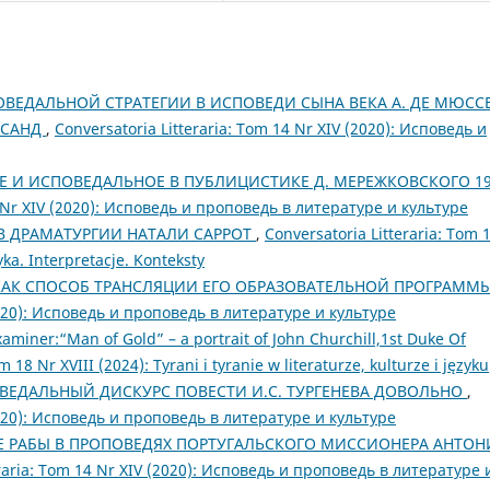
ВЕДАЛЬНОЙ СТРАТЕГИИ В ИСПОВЕДИ СЫНА ВЕКА А. ДЕ МЮСС
 САНД
,
Conversatoria Litteraria: Tom 14 Nr XIV (2020): Исповедь и
 И ИСПОВЕДАЛЬНОЕ В ПУБЛИЦИСТИКЕ Д. МЕРЕЖКОВСКОГО 19
4 Nr XIV (2020): Исповедь и проповедь в литературе и культуре
В ДРАМАТУРГИИ НАТАЛИ САРРОТ
,
Conversatoria Litteraria: Tom 
ka. Interpretacje. Konteksty
КАК СПОСОБ ТРАНСЛЯЦИИ ЕГО ОБРАЗОВАТЕЛЬНОЙ ПРОГРАММ
(2020): Исповедь и проповедь в литературе и культуре
xaminer:“Man of Gold” – a portrait of John Churchill,1st Duke Of
m 18 Nr XVIII (2024): Tyrani i tyranie w literaturze, kulturze i języku
ЕДАЛЬНЫЙ ДИСКУРС ПОВЕСТИ И.С. ТУРГЕНЕВА ДОВОЛЬНО
,
(2020): Исповедь и проповедь в литературе и культуре
 РАБЫ В ПРОПОВЕДЯХ ПОРТУГАЛЬСКОГО МИССИОНЕРА АНТОН
eraria: Tom 14 Nr XIV (2020): Исповедь и проповедь в литературе 