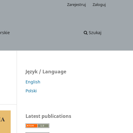
Zarejestruj
Zaloguj
rskie
Szukaj
Język / Language
English
Polski
Latest publications