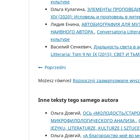
культуре
Ольга Кулагина,
ЭЛЕМЕНТЫ ПРОПОВЕДИ 
XIV (2020): Исповедь и проповедь в лите
Лидия Енина,
АВТОБИОГРАФИЯ ДЛЯ МУ
НАИВНОГО АВТОРА
,
Conversatoria Litte
культуре
Василий Сенкевич,
Дуальность света в 
Litteraria: Tom 9 Nr IX (2015): СВЕ
Poprzedni
Możesz również
Rozpocznij zaawansowane wysz
Inne teksty tego samego autora
Ольга Довгий,
ОСЬ «МОЛОДОСТЬ/СТАРОС
МИКРОФИЛОЛОГИЧЕСКОГО АНАЛИЗА
,
JĘZYKU, LITERATURZE, KULTURZE I SZTUCE
Ольга Довгий,
«А благородство моё во 