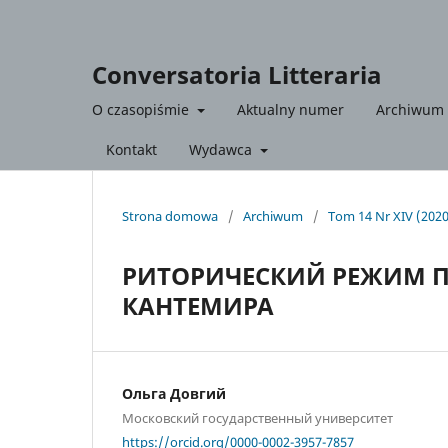
Conversatoria Litteraria
O czasopiśmie
Aktualny numer
Archiwum
Kontakt
Wydawca
Strona domowa
/
Archiwum
/
Tom 14 Nr XIV (202
РИТОРИЧЕСКИЙ РЕЖИМ ПР
КАНТЕМИРА
Ольга Довгий
Московский государственный университет
https://orcid.org/0000-0002-3957-7857