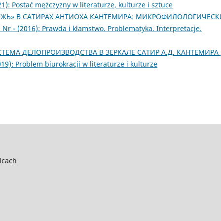
1): Postać mężczyzny w literaturze, kulturze i sztuce
ЖЬ» В САТИРАХ АНТИОХА КАНТЕМИРА: МИКРОФИЛОЛОГИЧЕС
0 Nr - (2016): Prawda i kłamstwo. Problematyka. Interpretacje.
СТЕМА ДЕЛОПРОИЗВОДСТВА В ЗЕРКАЛЕ САТИР А.Д. КАНТЕМИРА
019): Problem biurokracji w literaturze i kulturze
lcach