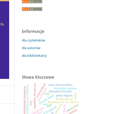
Informacje
dla czytelników
dla autorów
dla bibliotekarzy
Słowa kluczowe
evasiveness
case microstudies
republic of cracow
circulation of violence
confessional situation
uncertainty
boundary genres
disturbed bound
city
essay
joanna bator
perm region
motherhood
freemasonry in cracow
tory
war
rape
memoirist
memoirs
soft focus
memoir literature
freemasonry
identity