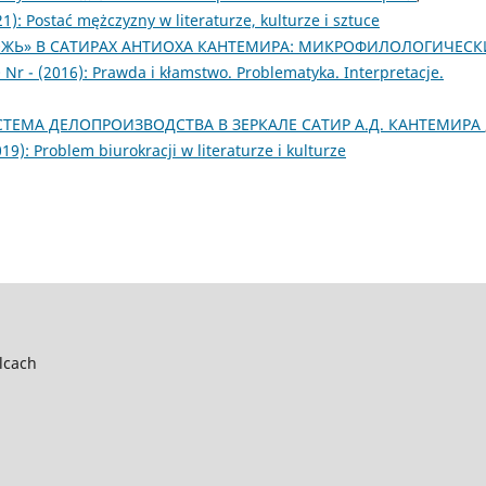
1): Postać mężczyzny w literaturze, kulturze i sztuce
ЖЬ» В САТИРАХ АНТИОХА КАНТЕМИРА: МИКРОФИЛОЛОГИЧЕС
0 Nr - (2016): Prawda i kłamstwo. Problematyka. Interpretacje.
СТЕМА ДЕЛОПРОИЗВОДСТВА В ЗЕРКАЛЕ САТИР А.Д. КАНТЕМИРА
019): Problem biurokracji w literaturze i kulturze
lcach