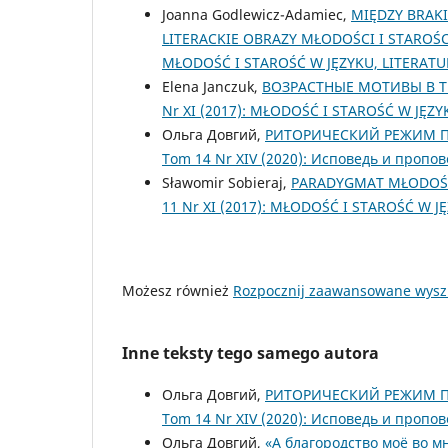
Joanna Godlewicz-Adamiec,
MIĘDZY BRAK
LITERACKIE OBRAZY MŁODOŚCI I STAROŚ
MŁODOŚĆ I STAROŚĆ W JĘZYKU, LITERATU
Elena Janczuk,
ВОЗРАСТНЫЕ МОТИВЫ В 
Nr XI (2017): MŁODOŚĆ I STAROŚĆ W JĘZY
Ольга Довгий,
РИТОРИЧЕСКИЙ РЕЖИМ П
Tom 14 Nr XIV (2020): Исповедь и пропов
Sławomir Sobieraj,
PARADYGMAT MŁODOŚC
11 Nr XI (2017): MŁODOŚĆ I STAROŚĆ W J
Możesz również
Rozpocznij zaawansowane wysz
Inne teksty tego samego autora
Ольга Довгий,
РИТОРИЧЕСКИЙ РЕЖИМ П
Tom 14 Nr XIV (2020): Исповедь и пропов
Ольга Довгий,
«А благородство моё во 