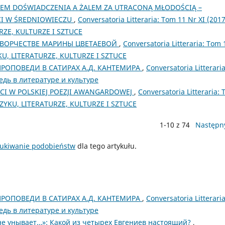
IEM DOŚWIADCZENIA A ŻALEM ZA UTRACONĄ MŁODOŚCIĄ –
CI W ŚREDNIOWIECZU
,
Conversatoria Litteraria: Tom 11 Nr XI (2017
RZE, KULTURZE I SZTUCE
ТВОРЧЕСТВЕ МАРИНЫ ЦВЕТАЕВОЙ
,
Conversatoria Litteraria: Tom 
KU, LITERATURZE, KULTURZE I SZTUCE
РОПОВЕДИ В САТИРАХ А.Д. КАНТЕМИРА
,
Conversatoria Litteraria
едь в литературе и культуре
I W POLSKIEJ POEZJI AWANGARDOWEJ
,
Conversatoria Litteraria:
ĘZYKU, LITERATURZE, KULTURZE I SZTUCE
1-10 z 74
Następn
ukiwanie podobieństw
dla tego artykułu.
РОПОВЕДИ В САТИРАХ А.Д. КАНТЕМИРА
,
Conversatoria Litteraria
едь в литературе и культуре
мне унывает…»: Какой из четырех Евгениев настоящий?
,