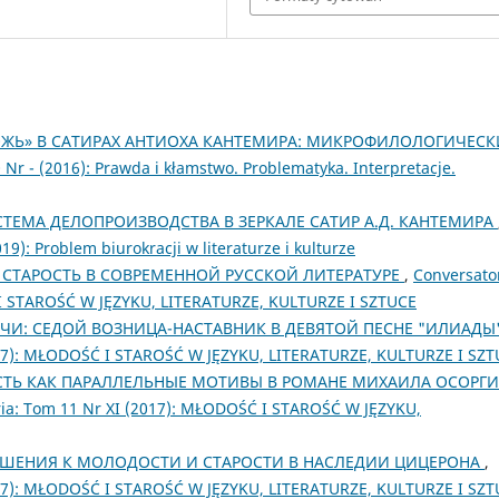
ЖЬ» В САТИРАХ АНТИОХА КАНТЕМИРА: МИКРОФИЛОЛОГИЧЕС
0 Nr - (2016): Prawda i kłamstwo. Problematyka. Interpretacje.
СТЕМА ДЕЛОПРОИЗВОДСТВА В ЗЕРКАЛЕ САТИР А.Д. КАНТЕМИРА
019): Problem biurokracji w literaturze i kulturze
СТАРОСТЬ В СОВРЕМЕННОЙ РУССКОЙ ЛИТЕРАТУРЕ
,
Conversato
Ć I STAROŚĆ W JĘZYKU, LITERATURZE, KULTURZE I SZTUCE
ЕЧИ: СЕДОЙ ВОЗНИЦА-НАСТАВНИК В ДЕВЯТОЙ ПЕСНЕ "ИЛИАДЫ
(2017): MŁODOŚĆ I STAROŚĆ W JĘZYKU, LITERATURZE, KULTURZE I SZ
ТЬ КАК ПАРАЛЛЕЛЬНЫЕ МОТИВЫ В РОМАНЕ МИХАИЛА ОСОРГ
aria: Tom 11 Nr XI (2017): MŁODOŚĆ I STAROŚĆ W JĘZYKU,
ШЕНИЯ К МОЛОДОСТИ И СТАРОСТИ В НАСЛЕДИИ ЦИЦЕРОНА
,
(2017): MŁODOŚĆ I STAROŚĆ W JĘZYKU, LITERATURZE, KULTURZE I SZ