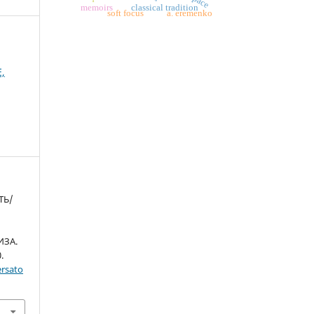
memoirs
classical tradition
soft focus
a. eremenko
,
ТЬ/
ЗА.
.
ersato