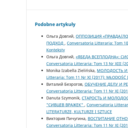
Podobne artykuły
Ольга Довгий,
ОППОЗИЦИЯ «ПРАВДА/ЛО
ПОДХОД
,
Conversatoria Litteraria: Tom 1
Konteksty
Ольга Довгий,
«ЯБЕДА ВСЕПЛОДНА»: СИ
Conversatoria Litteraria: Tom 13 Nr XIII (2
Monika Izabella Zielińska,
МОЛОДОСТЬ И 
Litteraria: Tom 11 Nr XI (2017): MŁODOŚ
Виталий Безрогов,
ОБУЧЕНИЕ ДЕЛУ И Р
Conversatoria Litteraria: Tom 11 Nr XI 
Danuta Szymonik,
СТАРОСТЬ И МОЛОДОС
"СИВЦЕВ ВРАЖЕК"
,
Conversatoria Litter
LITERATURZE, KULTURZE I SZTUCE
Виктория Пичугина,
ВОСПИТАНИЕ ОТНО
Conversatoria Litteraria: Tom 11 Nr XI 