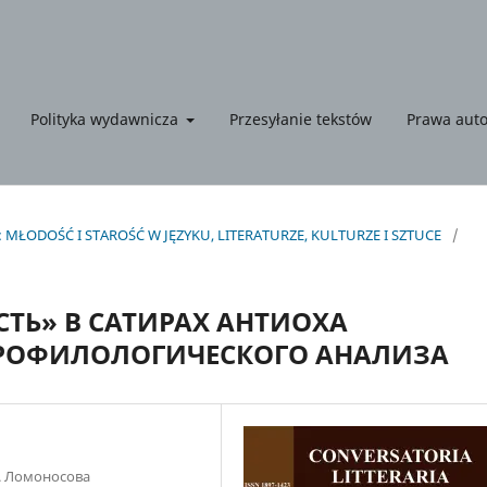
Polityka wydawnicza
Przesyłanie tekstów
Prawa auto
): MŁODOŚĆ I STAROŚĆ W JĘZYKU, LITERATURZE, KULTURZE I SZTUCE
/
ТЬ» В САТИРАХ АНТИОХА
КРОФИЛОЛОГИЧЕСКОГО АНАЛИЗА
. Ломоносова