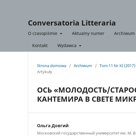
Conversatoria Litteraria
O czasopiśmie
Aktualny numer
Archiwum
Kontakt
Wydawca
Strona domowa
/
Archiwum
/
Tom 11 Nr XI (2017
Artykuły
ОСЬ «МОЛОДОСТЬ/СТАРОС
КАНТЕМИРА В СВЕТЕ МИ
Ольга Довгий
Московский государственный университет им. М. В