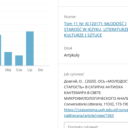
Numer
Tom 11 Nr XI (2017): MŁODOŚĆ I
STAROŚĆ W JĘZYKU, LITERATURZE
KULTURZE I SZTUCE
Dział
Artykuły
Jak cytować
Довгий, О. . (2020). ОСЬ «МОЛОДОС
СТАРОСТЬ» В САТИРАХ АНТИОХА
КАНТЕМИРА В СВЕТЕ
МИКРОФИЛОЛОГИЧЕСКОГО АНАЛИ
Conversatoria Litteraria
,
11
(XI), 173-190
https://czasopisma.uph.edu.pl/conv
rialitteraria/article/view/1563
Formaty cytowań