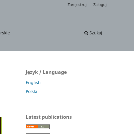
Zarejestruj
Zaloguj
rskie
Szukaj
Język / Language
English
Polski
Latest publications