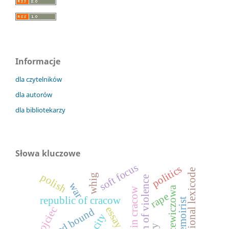
Informacje
dla czytelników
dla autorów
dla bibliotekarzy
Słowa kluczowe
soft focus
politics
regional lexicode
polish
whig
circulation of violence
war
rape
republic of cracow
memoirist
essay
ojciec
disturbed bound
city