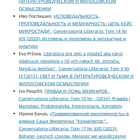
ЛИТЕРАТУРОВЕДЧЕСКОМ И ФИЛОСОФСКОМ
ОСМЫСЛЕНИИ
Иво Поспишил,
ИСПОВЕДАЛЬНОСТЬ,
ПРОПОВЕДАЛЬНОСТЬ И МЕМУАРНОСТЬ: ЦЕПЬ КЕЙС
МИКРОСТАДИ
,
Conversatoria Litteraria: Tom 14 Nr
XIV (2020): Исповедь и проповедь в литературе и
культуре
Eva Pršova,
Literatúra pre deti a mládež ako nároj
vládnucej ideológie v 50-ych rokoch XX. storočia.
Negácia detstva?
,
Conversatoria Litteraria: Tom 9 Nr
IX (2015): СВЕТ И ТЬМА В ЛИТЕРАТУРОВЕДЧЕСКОМ И
ФИЛОСОФСКОМ ОСМЫСЛЕНИИ
Ivo Pospíšil,
ПРАВДА И ЛОЖЬ МЕМУАРОВ
,
Conversatoria Litteraria: Tom 10 Nr - (2016): Prawda i
kłamstwo. Problematyka. Interpretacje. Konteksty
Ирина Банах,
«Травмированная маскулинность» в
романе Саши Филипенко "Кремулятор"
,
Conversatoria Litteraria: Tom 17 Nr XVII (2023):
Bohater naszych czasów. Męskość we współczesnej