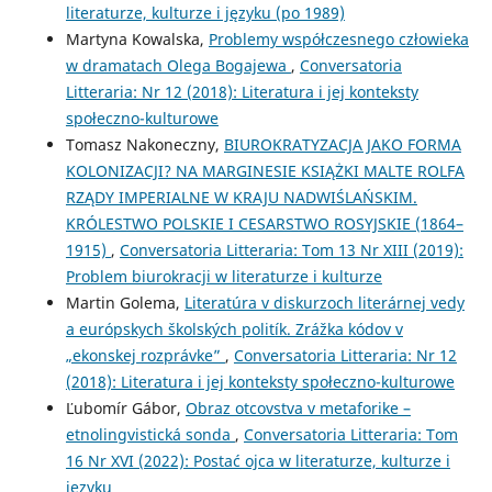
literaturze, kulturze i języku (po 1989)
Martyna Kowalska,
Problemy współczesnego człowieka
w dramatach Olega Bogajewa
,
Conversatoria
Litteraria: Nr 12 (2018): Literatura i jej konteksty
społeczno-kulturowe
Tomasz Nakoneczny,
BIUROKRATYZACJA JAKO FORMA
KOLONIZACJI? NA MARGINESIE KSIĄŻKI MALTE ROLFA
RZĄDY IMPERIALNE W KRAJU NADWIŚLAŃSKIM.
KRÓLESTWO POLSKIE I CESARSTWO ROSYJSKIE (1864–
1915)
,
Conversatoria Litteraria: Tom 13 Nr XIII (2019):
Problem biurokracji w literaturze i kulturze
Martin Golema,
Literatúra v diskurzoch literárnej vedy
a európskych školských politík. Zrážka kódov v
„ekonskej rozprávke”
,
Conversatoria Litteraria: Nr 12
(2018): Literatura i jej konteksty społeczno-kulturowe
Ľubomír Gábor,
Obraz otcovstva v metaforike –
etnolingvistická sonda
,
Conversatoria Litteraria: Tom
16 Nr XVI (2022): Postać ojca w literaturze, kulturze i
języku