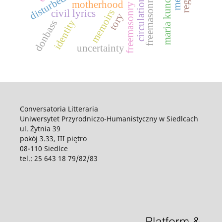
maria kuncewiczowa
freemasonry in cracow
freemasonry
motherhood
memoirs
civil lyrics
tory
identity
donbass
uncertainty
Conversatoria Litteraria
Uniwersytet Przyrodniczo-Humanistyczny w Siedlcach
ul. Żytnia 39
pokój 3.33, III piętro
08-110 Siedlce
tel.: 25 643 18 79/82/83