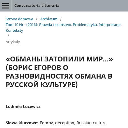
Conversatoria Litteraria
Strona domowa
/
Archiwum
/
Tom 10 Nr - (2016): Prawda i kłamstwo. Problematyka. Interpretacje.
Konteksty
/
Artykuły
«ОБМАНЫ ЗАТОПИЛИ МИР...»
(БОРИС ЕГОРОВ О
РАЗНОВИДНОСТЯХ ОБМАНА В
РУССКОЙ КУЛЬТУРЕ)
Ludmiła Łucewicz
Słowa kluczowe:
Egorov, deception, Russian culture,