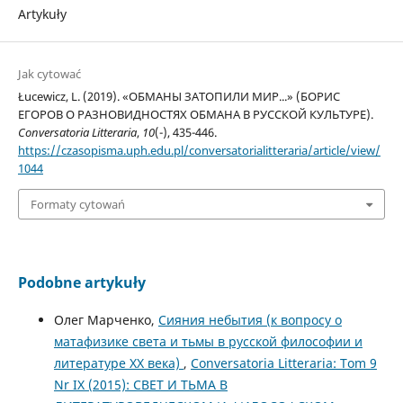
Artykuły
Jak cytować
Łucewicz, L. (2019). «ОБМАНЫ ЗАТОПИЛИ МИР...» (БОРИС
ЕГОРОВ О РАЗНОВИДНОСТЯХ ОБМАНА В РУССКОЙ КУЛЬТУРЕ).
Conversatoria Litteraria
,
10
(-), 435-446.
https://czasopisma.uph.edu.pl/conversatorialitteraria/article/view/
1044
Formaty cytowań
Podobne artykuły
Олег Марченко,
Сияния небытия (к вопросу о
матафизике света и тьмы в русской философии и
литературе ХХ века)
,
Conversatoria Litteraria: Tom 9
Nr IX (2015): СВЕТ И ТЬМА В