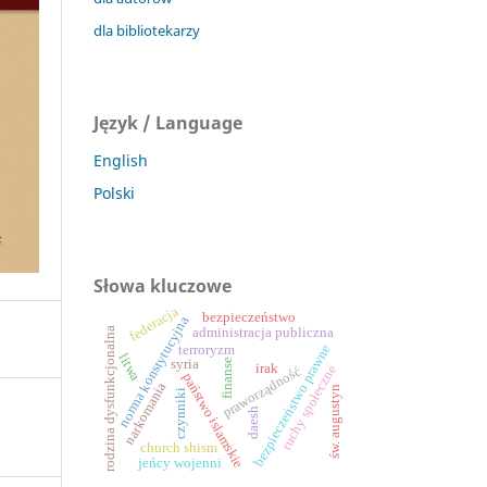
dla bibliotekarzy
Język / Language
English
Polski
Słowa kluczowe
federacja
bezpieczeństwo
norma konstytucyjna
rodzina dysfunkcjonalna
administracja publiczna
bezpieczeństwo prawne
terroryzm
litwa
syria
finanse
irak
ruchy społeczne
praworządność
państwo islamskie
narkomania
św. augustyn
czynniki
daesh
church shism
jeńcy wojenni