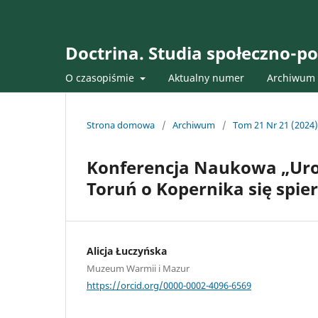
Doctrina. Studia społeczno-po
O czasopiśmie
Aktualny numer
Archiwum
Strona domowa
/
Archiwum
/
Tom 21 Nr 21 (2024)
Konferencja Naukowa „Urodz
Toruń o Kopernika się spier
Alicja Łuczyńska
Muzeum Warmii i Mazur
https://orcid.org/0000-0002-4096-6569