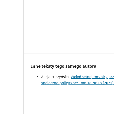
Inne teksty tego samego autora
Alicja Łuczyńska,
Wokół setnej rocznicy p
społeczno-polityczne: Tom 18 Nr 18 (2021):