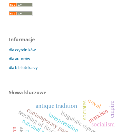
Informacje
dla czytelników
dla autorów
dla bibliotekarzy
Słowa kluczowe
novel
socrates
empire
antique tradition
contemporary poetry
marxism
teaching of literature
linguistic representation
interpretation
socialism