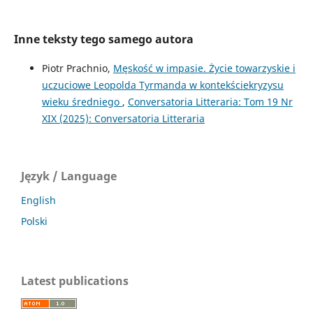
Inne teksty tego samego autora
Piotr Prachnio,
Męskość w impasie. Życie towarzyskie i
uczuciowe Leopolda Tyrmanda w kontekściekryzysu
wieku średniego
,
Conversatoria Litteraria: Tom 19 Nr
XIX (2025): Conversatoria Litteraria
Język / Language
English
Polski
Latest publications