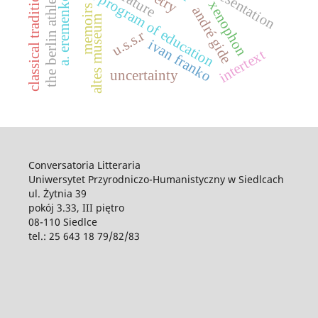
national program of education
classical tradition
the berlin athlete
a. eremenko
xenophon
memoirs
andré gide
altes museum
u.s.s.r
ivan franko
intertext
uncertainty
Conversatoria Litteraria
Uniwersytet Przyrodniczo-Humanistyczny w Siedlcach
ul. Żytnia 39
pokój 3.33, III piętro
08-110 Siedlce
tel.: 25 643 18 79/82/83