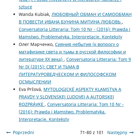
sztuce
Wanda Kubiak,
ЛЮБОВНЫЙ ОБМАН И САМООБМАН
В ПОВЕСТИ ИВАНА БУНИНА МИТИНА ЛЮБОВЬ
,
Conversatoria Litteraria: Tom 10 Nr - (2016): Prawda i
kłamstwo. Problematyka. Interpretacje. Konteksty
Олег Марченко,
Сияния небытия (к вопросу о
матафизике света и тьмы в русской философии и
литературе ХХ века)
,
Conversatoria Litteraria: Tom 9
Nr IX (2015): СВЕТ И ТЬМА В
ЛИТЕРАТУРОВЕДЧЕСКОМ И ФИЛОСОФСКОМ
ОСМЫСЛЕНИИ
Eva Pršová,
MYTOLOGICKÉ ASPEKTY KLAMSTVA A
PRAVDY V SLOVENSKEJ ĽUDOVEJ A AUTORSKEJ
ROZPRÁVKE
,
Conversatoria Litteraria: Tom 10 Nr -
(2016): Prawda i kłamstwo. Problematyka.
Interpretacje. Konteksty
Poprzedni
71-80 z 101
Następny