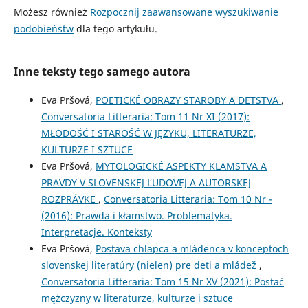
Możesz również
Rozpocznij zaawansowane wyszukiwanie
podobieństw
dla tego artykułu.
Inne teksty tego samego autora
Eva Pršová,
POETICKÉ OBRAZY STAROBY A DETSTVA
,
Conversatoria Litteraria: Tom 11 Nr XI (2017):
MŁODOŚĆ I STAROŚĆ W JĘZYKU, LITERATURZE,
KULTURZE I SZTUCE
Eva Pršová,
MYTOLOGICKÉ ASPEKTY KLAMSTVA A
PRAVDY V SLOVENSKEJ ĽUDOVEJ A AUTORSKEJ
ROZPRÁVKE
,
Conversatoria Litteraria: Tom 10 Nr -
(2016): Prawda i kłamstwo. Problematyka.
Interpretacje. Konteksty
Eva Pršová,
Postava chlapca a mládenca v konceptoch
slovenskej literatúry (nielen) pre deti a mládež
,
Conversatoria Litteraria: Tom 15 Nr XV (2021): Postać
mężczyzny w literaturze, kulturze i sztuce