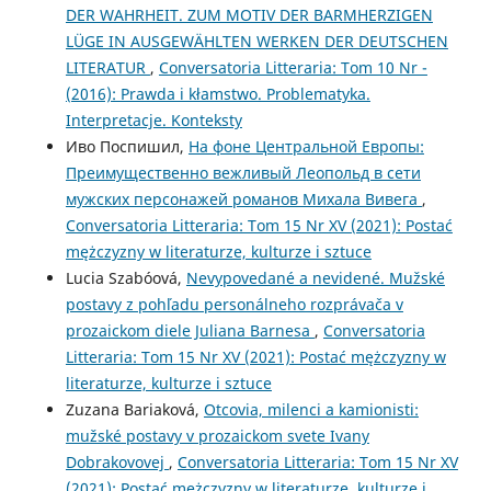
DER WAHRHEIT. ZUM MOTIV DER BARMHERZIGEN
LÜGE IN AUSGEWÄHLTEN WERKEN DER DEUTSCHEN
LITERATUR
,
Conversatoria Litteraria: Tom 10 Nr -
(2016): Prawda i kłamstwo. Problematyka.
Interpretacje. Konteksty
Иво Поспишил,
На фоне Центральной Европы:
Преимущественно вежливый Леопольд в сети
мужских персонажей романов Михала Вивега
,
Conversatoria Litteraria: Tom 15 Nr XV (2021): Postać
mężczyzny w literaturze, kulturze i sztuce
Lucia Szabóová,
Nevypovedané a nevidené. Mužské
postavy z pohľadu personálneho rozprávača v
prozaickom diele Juliana Barnesa
,
Conversatoria
Litteraria: Tom 15 Nr XV (2021): Postać mężczyzny w
literaturze, kulturze i sztuce
Zuzana Bariaková,
Otcovia, milenci a kamionisti:
mužské postavy v prozaickom svete Ivany
Dobrakovovej
,
Conversatoria Litteraria: Tom 15 Nr XV
(2021): Postać mężczyzny w literaturze, kulturze i