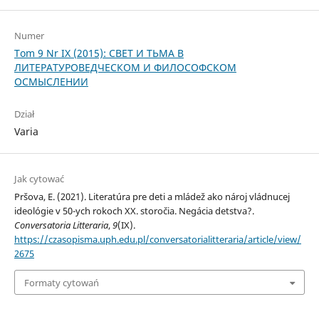
Numer
Tom 9 Nr IX (2015): СВЕТ И ТЬМА В
ЛИТЕРАТУРОВЕДЧЕСКОМ И ФИЛОСОФСКОМ
ОСМЫСЛЕНИИ
Dział
Varia
Jak cytować
Pršova, E. (2021). Literatúra pre deti a mládež ako nároj vládnucej
ideológie v 50-ych rokoch XX. storočia. Negácia detstva?.
Conversatoria Litteraria
,
9
(IX).
https://czasopisma.uph.edu.pl/conversatorialitteraria/article/view/
2675
Formaty cytowań