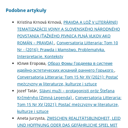
Podobne artykuły
Kristína Krnová Krnová,
PRAVDA A LOŽ V LITERÁRNEJ
TEMATIZAZÁCII VOJNY A SLOVENSKÉHO NÁRODNÉHO
POVSTANIA (ŤAŽKÉHO PIVNICA PLNÁ VLKOV AKO
ROMÁN – PRAVDA)
,
Conversatoria Litteraria: Tom 10
Nr - (2016): Prawda i kłamstwo. Problematyka.
Interpretacje. Konteksty
Юлия Егорова,
Образ Фомы Гордеева в системе
идейно-эстетических исканий раннего Горького
,
Conversatoria Litteraria: Tom 15 Nr XV (2021): Postać
mężczyzny w literaturze, kulturze i sztuce
Jozef Tatár,
Slávni muži – protagonisti próz Štefana
Krčméryho (Zimná Legenda)
,
Conversatoria Litteraria:
Tom 15 Nr XV (2021): Postać mężczyzny w literaturze,
kulturze i sztuce
Aneta Jurzysta,
ZWISCHEN REALITÄTSBLINDHEIT, LEID
UND HOFFNUNG ODER DAS GEFÄHRLICHE SPIEL MIT