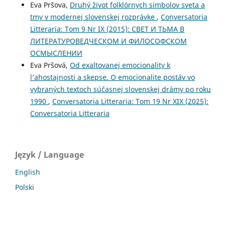
Eva Pršova,
Druhý život folklórnych simbolov sveta a
tmy v modernej slovenskej rozprávke
,
Conversatoria
Litteraria: Tom 9 Nr IX (2015): СВЕТ И ТЬМА В
ЛИТЕРАТУРОВЕДЧЕСКОМ И ФИЛОСОФСКОМ
ОСМЫСЛЕНИИ
Eva Pršová,
Od exaltovanej emocionality k
l’ahostajnosti a skepse. O emocionalite postáv vo
vybraných textoch súčasnej slovenskej drámy po roku
1990
,
Conversatoria Litteraria: Tom 19 Nr XIX (2025):
Conversatoria Litteraria
Język / Language
English
Polski