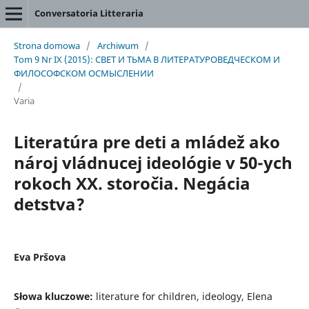
Conversatoria Litteraria
Strona domowa
/
Archiwum
/
Tom 9 Nr IX (2015): СВЕТ И ТЬМА В ЛИТЕРАТУРОВЕДЧЕСКОМ И
ФИЛОСОФСКОМ ОСМЫСЛЕНИИ
/
Varia
Literatúra pre deti a mládež ako
nároj vládnucej ideológie v 50-ych
rokoch XX. storočia. Negácia
detstva?
Eva Pršova
Słowa kluczowe:
literature for children, ideology, Elena