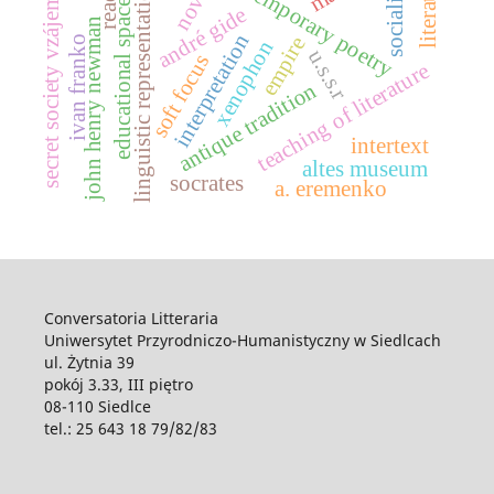
secret society vzájemnost
contemporary poetry
literature
socialism
novel
linguistic representation
educational space
andré gide
john henry newman
interpretation
empire
ivan franko
xenophon
u.s.s.r
soft focus
teaching of literature
antique tradition
intertext
altes museum
socrates
a. eremenko
Conversatoria Litteraria
Uniwersytet Przyrodniczo-Humanistyczny w Siedlcach
ul. Żytnia 39
pokój 3.33, III piętro
08-110 Siedlce
tel.: 25 643 18 79/82/83