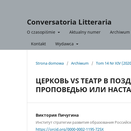
Conversatoria Litteraria
O czasopiśmie
Aktualny numer
Archiwum
Kontakt
Wydawca
Strona domowa
/
Archiwum
/
Tom 14 Nr XIV (202
ЦЕРКОВЬ VS ТЕАТР В ПО
ПРОПОВЕДЬЮ ИЛИ НАСТ
Виктория Пичугина
Институт стратегии развития образования Россий
https://orcid.org/0000-0002-1195-725X