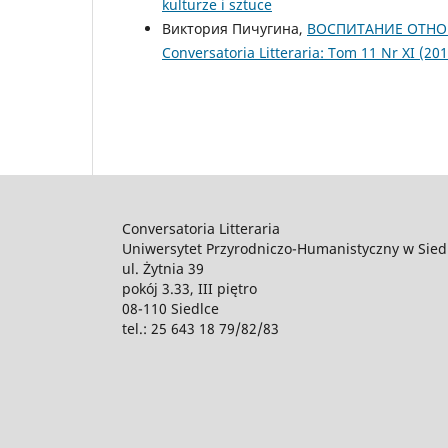
kulturze i sztuce
Виктория Пичугина,
ВОСПИТАНИЕ ОТНО
Conversatoria Litteraria: Tom 11 Nr XI 
Conversatoria Litteraria
Uniwersytet Przyrodniczo-Humanistyczny w Sied
ul. Żytnia 39
pokój 3.33, III piętro
08-110 Siedlce
tel.: 25 643 18 79/82/83