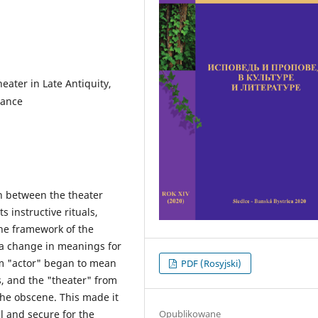
eater in Late Antiquity,
mance
n between the theater
s instructive rituals,
the framework of the
 a change in meanings for
rm "actor" began to mean
PDF (Rosyjski)
s, and the "theater" from
 the obscene. This made it
Opublikowane
al and secure for the