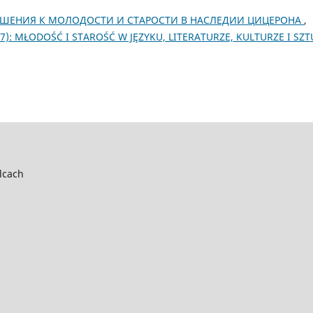
ШЕНИЯ К МОЛОДОСТИ И СТАРОСТИ В НАСЛЕДИИ ЦИЦЕРОНА
,
(2017): MŁODOŚĆ I STAROŚĆ W JĘZYKU, LITERATURZE, KULTURZE I SZ
lcach