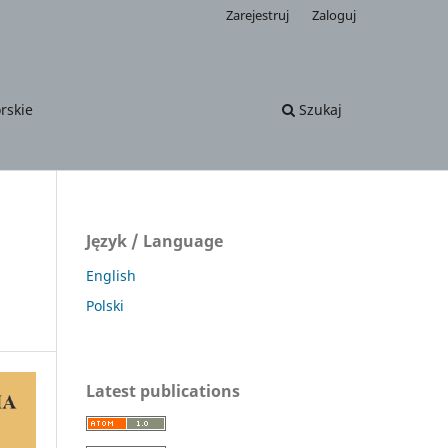
Zarejestruj
Zaloguj
rskie
Szukaj
Język / Language
English
Polski
Latest publications