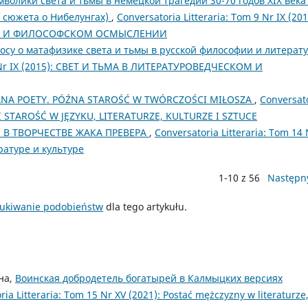
олики света и тьмы в немецкой трагедии 30-70 годов XIX века
 сюжета о Нибелунгах)
,
Conversatoria Litteraria: Tom 9 Nr IX (201
ОМ И ФИЛОСОФСКОМ ОСМЫСЛЕНИИ
осу о матафизике света и тьмы в русской философии и литерат
 9 Nr IX (2015): СВЕТ И ТЬМА В ЛИТЕРАТУРОВЕДЧЕСКОМ И
ANA POETY. PÓŹNA STAROŚĆ W TWÓRCZOŚCI MIŁOSZA
,
Conversat
Ć I STAROŚĆ W JĘZYKU, LITERATURZE, KULTURZE I SZTUCE
В ТВОРЧЕСТВЕ ЖАКА ПРЕВЕРА
,
Conversatoria Litteraria: Tom 14 
ратуре и культуре
1-10 z 56
Następn
ukiwanie podobieństw
dla tego artykułu.
на,
Воинская добродетель богатырей в Калмыцких версиях
ria Litteraria: Tom 15 Nr XV (2021): Postać mężczyzny w literaturze