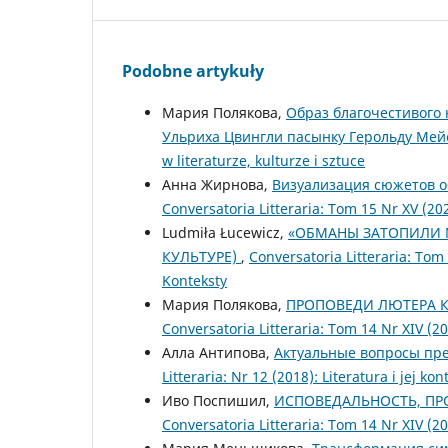
Podobne artykuły
Мария Полякова,
Образ благочестивого
Ульриха Цвингли пасынку Герольду Мей
w literaturze, kulturze i sztuce
Анна Жирнова,
Визуализация сюжетов об
Conversatoria Litteraria: Tom 15 Nr XV (202
Ludmiła Łucewicz,
«ОБМАНЫ ЗАТОПИЛИ М
КУЛЬТУРЕ)
,
Conversatoria Litteraria: Tom
Konteksty
Мария Полякова,
ПРОПОВЕДИ ЛЮТЕРА 
Conversatoria Litteraria: Tom 14 Nr XIV 
Алла Антипова,
Актуальные вопросы пр
Litteraria: Nr 12 (2018): Literatura i jej k
Иво Поспишил,
ИСПОВЕДАЛЬНОСТЬ, ПР
Conversatoria Litteraria: Tom 14 Nr XIV 