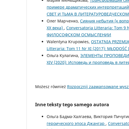
Мария Меньщикова,
Трансформация симв
примере драматических интерпретаций
СВЕТ И ТЬМА В ЛИТЕРАТУРОВЕДЧЕСК
Олег Марченко,
Сияния небытия (к вопр
ХХ века)
,
Conversatoria Litteraria: Tom
ФИЛОСОФСКОМ ОСМЫСЛЕНИИ
Walentyna Krupowies,
OSTATNIA PRZEMI
Litteraria: Tom 11 Nr XI (2017): MŁODOŚ
Ольга Кулагина,
ЭЛЕМЕНТЫ ПРОПОВЕДИ 
XIV (2020): Исповедь и проповедь в лите
Możesz również
Rozpocznij zaawansowane wysz
Inne teksty tego samego autora
Ольга Бадма-Халгаева, Виктория Пичуги
героического эпоса Джангар
,
Conversato