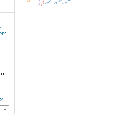
socialism
и
туре
ЕАТР
.02