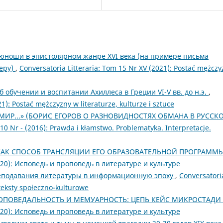
 юноши в эпистолярном жанре XVI века (на примере письма
еру)
,
Conversatoria Litteraria: Tom 15 Nr XV (2021): Postać mężczy
 обучении и воспитании Aхиллеса в Греции VI-V вв. до н.э.
,
1): Postać mężczyzny w literaturze, kulturze i sztuce
ИР...» (БОРИС ЕГОРОВ О РАЗНОВИДНОСТЯХ ОБМАНА В РУССК
 10 Nr - (2016): Prawda i kłamstwo. Problematyka. Interpretacje.
КАК СПОСОБ ТРАНСЛЯЦИИ ЕГО ОБРАЗОВАТЕЛЬНОЙ ПРОГРАММ
(2020): Исповедь и проповедь в литературе и культуре
еподавания литературы в информационную эпоху
,
Conversatori
onteksty społeczno-kulturowe
ОПОВЕДАЛЬНОСТЬ И МЕМУАРНОСТЬ: ЦЕПЬ КЕЙС МИКРОСТАДИ
(2020): Исповедь и проповедь в литературе и культуре