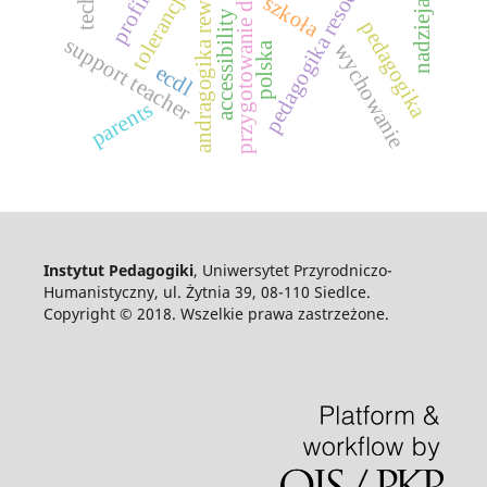
pedagogika resocjalizacyjna
andragogika rewalidacyjna
przygotowanie do starości
tolerancja
szkoła
accessibility
pedagogika
support teacher
polska
wychowanie
ecdl
parents
Instytut Pedagogiki
, Uniwersytet Przyrodniczo-
Humanistyczny, ul. Żytnia 39, 08-110 Siedlce.
Copyright © 2018. Wszelkie prawa zastrzeżone.