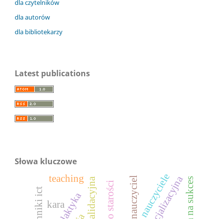
dla czytelników
dla autorów
dla bibliotekarzy
Latest publications
Słowa kluczowe
nauczyciele
teaching
nauczyciel
nadzieja na sukces
techniki ict
profilaktyka
kara