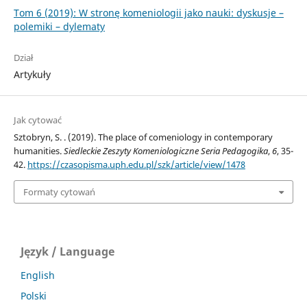
Tom 6 (2019): W stronę komeniologii jako nauki: dyskusje –
polemiki – dylematy
Dział
Artykuły
Jak cytować
Sztobryn, S. . (2019). The place of comeniology in contemporary
humanities.
Siedleckie Zeszyty Komeniologiczne Seria Pedagogika
,
6
, 35-
42.
https://czasopisma.uph.edu.pl/szk/article/view/1478
Formaty cytowań
Język / Language
English
Polski