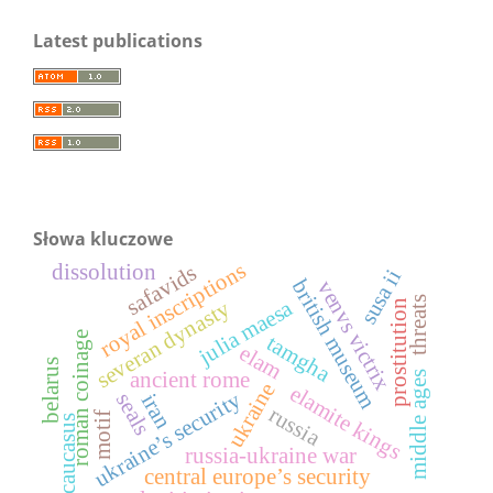
Latest publications
Słowa kluczowe
royal inscriptions
dissolution
safavids
susa ii
british museum
venvs victrix
threats
julia maesa
severan dynasty
prostitution
roman coinage
tamgha
elam
belarus
ancient rome
middle ages
ukraine
elamite kings
ukraine’s security
seals
iran
russia
motif
caucasus
russia-ukraine war
central europe’s security