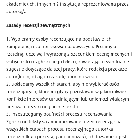
akademickich, innych niż instytucja reprezentowana przez
autorkę/a.
Zasady recenzji zewnętrznych
1. Wybieramy osoby recenzujące na podstawie ich
kompetencji i zainteresowań badawczych. Prosimy o
rzetelną, uczciwą i wyrażoną z szacunkiem ocenę mocnych i
słabych stron zgłoszonego tekstu, zawierającą ewentualne
sugestie dotyczące dalszej pracy, które redakcja przekaże
autor(k)om, dbając o zasadę anonimowości.
2. Dokładamy wszelkich starań, aby nie wybierać osób
recenzujących, które mogłyby pozostawać w jakimkolwiek
konflikcie interesów utrudniającym lub uniemożliwiającym
uczciwą i bezstronną ocenę tekstu.
3. Przestrzegamy poufności procesu recenzowania.
Zgłoszone teksty są anonimizowane przed recenzją; na
wszystkich etapach procesu recenzyjnego autor/ka i
recenzentki/ci pozostają anonimowe/i, ich tożsamość jest