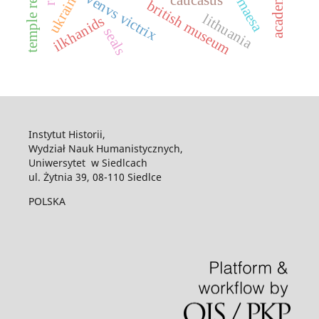
julia maesa
venvs victrix
british museum
lithuania
ilkhanids
seals
Instytut Historii,
Wydział Nauk Humanistycznych,
Uniwersytet w Siedlcach
ul. Żytnia 39, 08-110 Siedlce
POLSKA