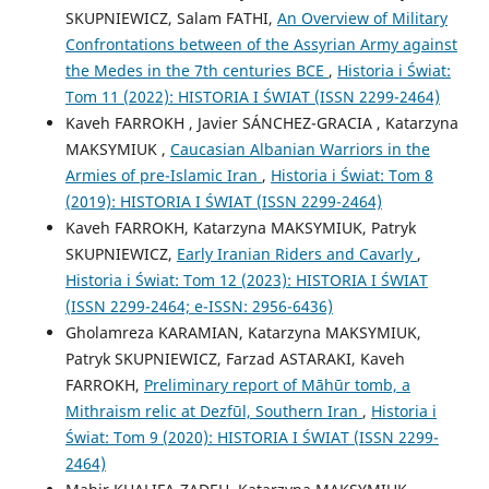
SKUPNIEWICZ, Salam FATHI,
An Overview of Military
Confrontations between of the Assyrian Army against
the Medes in the 7th centuries BCE
,
Historia i Świat:
Tom 11 (2022): HISTORIA I ŚWIAT (ISSN 2299-2464)
Kaveh FARROKH , Javier SÁNCHEZ-GRACIA , Katarzyna
MAKSYMIUK ,
Caucasian Albanian Warriors in the
Armies of pre-Islamic Iran
,
Historia i Świat: Tom 8
(2019): HISTORIA I ŚWIAT (ISSN 2299-2464)
Kaveh FARROKH, Katarzyna MAKSYMIUK, Patryk
SKUPNIEWICZ,
Early Iranian Riders and Cavarly
,
Historia i Świat: Tom 12 (2023): HISTORIA I ŚWIAT
(ISSN 2299-2464; e-ISSN: 2956-6436)
Gholamreza KARAMIAN, Katarzyna MAKSYMIUK,
Patryk SKUPNIEWICZ, Farzad ASTARAKI, Kaveh
FARROKH,
Preliminary report of Māhūr tomb, a
Mithraism relic at Dezfūl, Southern Iran
,
Historia i
Świat: Tom 9 (2020): HISTORIA I ŚWIAT (ISSN 2299-
2464)