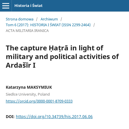
Historia i Świat
Strona domowa
/
Archiwum
/
Tom 6 (2017): HISTORIA I ŚWIAT (ISSN 2299-2464)
/
ACTA MILITARIA IRANICA
The capture Ḥaṭrā in light of
military and political activities of
Ardašīr I
Katarzyna MAKSYMIUK
Siedlce University, Poland
https://orcid.org/0000-0001-8709-0333
DOI:
https://doi.org/10.34739/his.2017.06.06