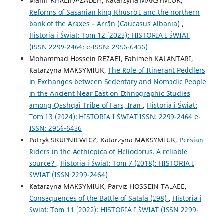
Mahir KHALIFA-ZADEH, Katarzyna MAKSYMIUK,
Reforms of Sasanian king Khusro I and the northern
bank of the Araxes – Arrān (Caucasus Albania)
,
Historia i Świat: Tom 12 (2023): HISTORIA I ŚWIAT
(ISSN 2299-2464; e-ISSN: 2956-6436)
Mohammad Hossein REZAEI, Fahimeh KALANTARI,
Katarzyna MAKSYMIUK,
The Role of Itinerant Peddlers
in Exchanges between Sedentary and Nomadic People
in the Ancient Near East on Ethnographic Studies
among Qashqai Tribe of Fars, Iran
,
Historia i Świat:
Tom 13 (2024): HISTORIA I ŚWIAT ISSN: 2299-2464 e-
ISSN: 2956-6436
Patryk SKUPNIEWICZ, Katarzyna MAKSYMIUK,
Persian
Riders in the Aethiopica of Heliodorus. A reliable
source?
,
Historia i Świat: Tom 7 (2018): HISTORIA I
ŚWIAT (ISSN 2299-2464)
Katarzyna MAKSYMIUK, Parviz HOSSEIN TALAEE,
Consequences of the Battle of Satala (298)
,
Historia i
Świat: Tom 11 (2022): HISTORIA I ŚWIAT (ISSN 2299-