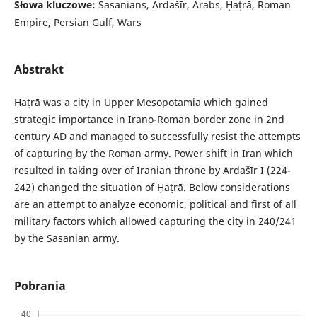
Słowa kluczowe:
Sasanians, Ardašīr, Arabs, Ḥaṭrā, Roman
Empire, Persian Gulf, Wars
Abstrakt
Ḥaṭrā was a city in Upper Mesopotamia which gained
strategic importance in Irano-Roman border zone in 2nd
century AD and managed to successfully resist the attempts
of capturing by the Roman army. Power shift in Iran which
resulted in taking over of Iranian throne by Ardašīr I (224-
242) changed the situation of Ḥaṭrā. Below considerations
are an attempt to analyze economic, political and first of all
military factors which allowed capturing the city in 240/241
by the Sasanian army.
Pobrania