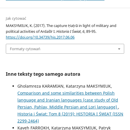
Jak cytować
MAKSYMIUK, K. (2017). The capture Ḥaṭrā in light of military and
political activities of Ardašīr I.
Historia I Świat
,
6
, 89-95.
https://doi.org/10.34739/his.2017.06.06
Formaty cytowań
Inne teksty tego samego autora
Gholamreza KARAMIAN, Katarzyna MAKSYMIUK,
Comparison and some similarities between Polish
language and Iranian languages (case study of Old
Persian, Pahlav, Middle Persian and Lori language)
,
Historia i Świat: Tom 8 (2019): HISTORIA I ŚWIAT (ISSN
2299-2464)
Kaveh FARROKH, Katarzyna MAKSYMIUK, Patryk