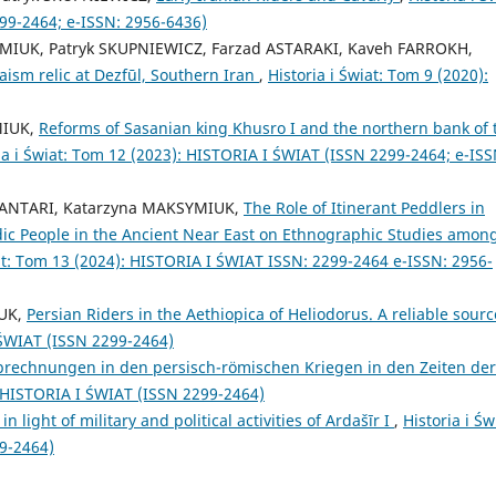
99-2464; e-ISSN: 2956-6436)
IUK, Patryk SKUPNIEWICZ, Farzad ASTARAKI, Kaveh FARROKH,
aism relic at Dezfūl, Southern Iran
,
Historia i Świat: Tom 9 (2020):
MIUK,
Reforms of Sasanian king Khusro I and the northern bank of 
ia i Świat: Tom 12 (2023): HISTORIA I ŚWIAT (ISSN 2299-2464; e-ISS
ANTARI, Katarzyna MAKSYMIUK,
The Role of Itinerant Peddlers in
 People in the Ancient Near East on Ethnographic Studies amon
iat: Tom 13 (2024): HISTORIA I ŚWIAT ISSN: 2299-2464 e-ISSN: 2956-
IUK,
Persian Riders in the Aethiopica of Heliodorus. A reliable sour
I ŚWIAT (ISSN 2299-2464)
Abrechnungen in den persisch-römischen Kriegen in den Zeiten der
): HISTORIA I ŚWIAT (ISSN 2299-2464)
n light of military and political activities of Ardašīr I
,
Historia i Św
9-2464)