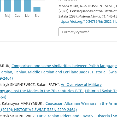
MAKSYMIUK, K., & HOSSEIN TALAEE, 
(2022). Consequences of the Battle of
Satala (298).
Historia I Świat
,
11
, 145-1
https://doi.org/10.34739/his.2022.11
Formaty cytowań
YMIUK,
Comparison and some similarities between Polish language
Persian, Pahlav, Middle Persian and Lori language)
,
Historia i Świa
9-2464)
atryk SKUPNIEWICZ, Salam FATHI,
An Overview of Military
rmy against the Medes in the 7th centuries BCE
,
Historia i Świat: 
464)
 , Katarzyna MAKSYMIUK ,
Caucasian Albanian Warriors in the Arm
 8 (2019): HISTORIA I ŚWIAT (ISSN 2299-2464)
Patryk SKUPNIEWICZ,
Early Iranian Riders and Cavarly
,
Historia i Ś