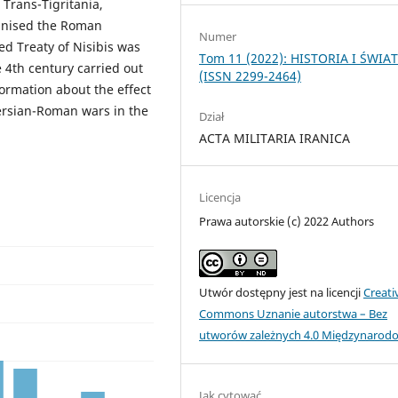
Trans-Tigritania,
gnised the Roman
Numer
led Treaty of Nisibis was
Tom 11 (2022): HISTORIA I ŚWIA
 4th century carried out
(ISSN 2299-2464)
nformation about the effect
Persian-Roman wars in the
Dział
ACTA MILITARIA IRANICA
Licencja
Prawa autorskie (c) 2022 Authors
Utwór dostępny jest na licencji
Creati
Commons Uznanie autorstwa – Bez
utworów zależnych 4.0 Międzynarod
Jak cytować