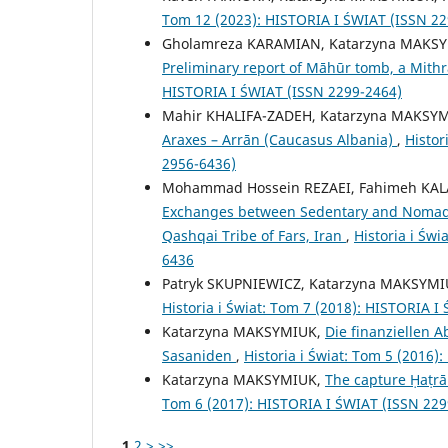
Tom 12 (2023): HISTORIA I ŚWIAT (ISSN 22
Gholamreza KARAMIAN, Katarzyna MAKSYM
Preliminary report of Māhūr tomb, a Mithr
HISTORIA I ŚWIAT (ISSN 2299-2464)
Mahir KHALIFA-ZADEH, Katarzyna MAKSY
Araxes – Arrān (Caucasus Albania)
,
Histor
2956-6436)
Mohammad Hossein REZAEI, Fahimeh KAL
Exchanges between Sedentary and Nomadic
Qashqai Tribe of Fars, Iran
,
Historia i Św
6436
Patryk SKUPNIEWICZ, Katarzyna MAKSYM
Historia i Świat: Tom 7 (2018): HISTORIA 
Katarzyna MAKSYMIUK,
Die finanziellen 
Sasaniden
,
Historia i Świat: Tom 5 (2016
Katarzyna MAKSYMIUK,
The capture Ḥaṭrā i
Tom 6 (2017): HISTORIA I ŚWIAT (ISSN 229
1
2
>
>>