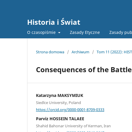
Historia i Świat
O czasopiśmie
Zasady Etyczne
Zasady pub
Strona domowa
/
Archiwum
/
Tom 11 (2022): HIST
Consequences of the Battle 
Katarzyna MAKSYMIUK
Siedlce University, Poland
https://orcid.org/0000-0001-8709-0333
Parviz HOSSEIN TALAEE
Shahid Bahonar University of Kerman, Iran