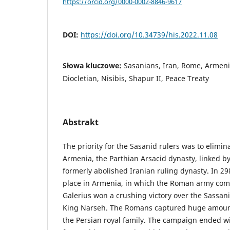
https://orcid.org/0000-0002-8846-9617
DOI:
https://doi.org/10.34739/his.2022.11.08
Słowa kluczowe:
Sasanians, Iran, Rome, Armeni
Diocletian, Nisibis, Shapur II, Peace Treaty
Abstrakt
The priority for the Sasanid rulers was to elimin
Armenia, the Parthian Arsacid dynasty, linked by
formerly abolished Iranian ruling dynasty. In 298
place in Armenia, in which the Roman army c
Galerius won a crushing victory over the Sassa
King Narseh. The Romans captured huge amount
the Persian royal family. The campaign ended wi