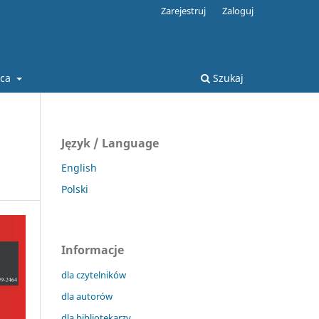
Zarejestruj
Zaloguj
ca
Szukaj
Język / Language
English
Polski
Informacje
dla czytelników
dla autorów
dla bibliotekarzy