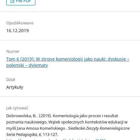
Plik PDF
Opublikowane
16.12.2019
Numer
Tom 6 (2019): W stronę komeniologii jako nauki: dyskusje –
polemiki – dylematy
Dział
Artykuły
Jak cytować
Dobrowolska, B. . (2019). Komeniologia jako proces i rezultat
poznania naukowego. Wątek społecznych kontekstów edukacji w
myśli Jana Amosa Komeńskiego .
Siedleckie Zeszyty Komeniologiczne
Seria Pedagogika
,
6
, 113-127.