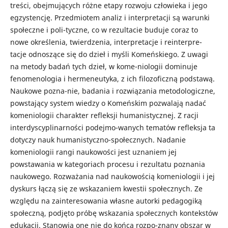
treści, obejmujących różne etapy rozwoju człowieka i jego
egzystencję. Przedmiotem analiz i interpretacji są warunki
społeczne i poli-tyczne, co w rezultacie buduje coraz to
nowe określenia, twierdzenia, interpretacje i reinterpre-
tacje odnoszące się do dzieł i myśli Komeńskiego. Z uwagi
na metody badań tych dzieł, w kome-niologii dominuje
fenomenologia i hermeneutyka, z ich filozoficzną podstawą.
Naukowe pozna-nie, badania i rozwiązania metodologiczne,
powstający system wiedzy o Komeńskim pozwalają nadać
komeniologii charakter refleksji humanistycznej. Z racji
interdyscyplinarności podejmo-wanych tematów refleksja ta
dotyczy nauk humanistyczno-społecznych. Nadanie
komeniologii rangi naukowości jest uznaniem jej
powstawania w kategoriach procesu i rezultatu poznania
naukowego. Rozważania nad naukowością komeniologii i jej
dyskurs łączą się ze wskazaniem kwestii społecznych. Ze
względu na zainteresowania własne autorki pedagogiką
społeczną, podjęto próbę wskazania społecznych kontekstów
edukacji. Stanowią one nie do końca rozpo-znany obszar w