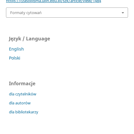
https://czasopisma.uph.edu.pl/szk/article/view/1484
Formaty cytowań
Język / Language
English
Polski
Informacje
dla czytelników
dla autorów
dla bibliotekarzy