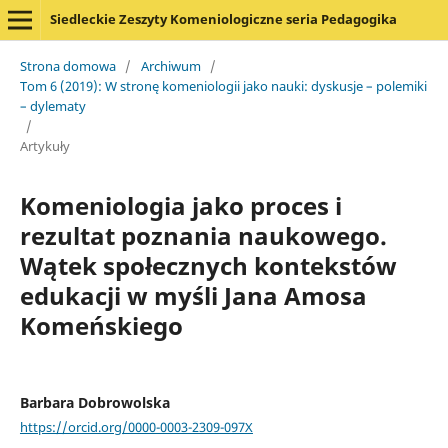
Siedleckie Zeszyty Komeniologiczne seria Pedagogika
Strona domowa
/
Archiwum
/
Tom 6 (2019): W stronę komeniologii jako nauki: dyskusje – polemiki
– dylematy
/
Artykuły
Komeniologia jako proces i
rezultat poznania naukowego.
Wątek społecznych kontekstów
edukacji w myśli Jana Amosa
Komeńskiego
Barbara Dobrowolska
https://orcid.org/0000-0003-2309-097X