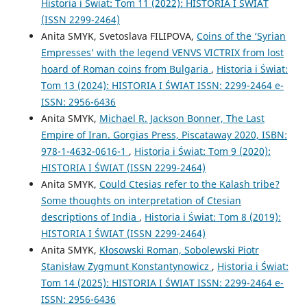
Historia i Świat: Tom 11 (2022): HISTORIA I ŚWIAT
(ISSN 2299-2464)
Anita SMYK, Svetoslava FILIPOVA,
Coins of the ‘Syrian
Empresses’ with the legend VENVS VICTRIX from lost
hoard of Roman coins from Bulgaria
,
Historia i Świat:
Tom 13 (2024): HISTORIA I ŚWIAT ISSN: 2299-2464 e-
ISSN: 2956-6436
Anita SMYK,
Michael R. Jackson Bonner, The Last
Empire of Iran. Gorgias Press, Piscataway 2020, ISBN:
978-1-4632-0616-1
,
Historia i Świat: Tom 9 (2020):
HISTORIA I ŚWIAT (ISSN 2299-2464)
Anita SMYK,
Could Ctesias refer to the Kalash tribe?
Some thoughts on interpretation of Ctesian
descriptions of India
,
Historia i Świat: Tom 8 (2019):
HISTORIA I ŚWIAT (ISSN 2299-2464)
Anita SMYK,
Kłosowski Roman, Sobolewski Piotr
Stanisław Zygmunt Konstantynowicz
,
Historia i Świat:
Tom 14 (2025): HISTORIA I ŚWIAT ISSN: 2299-2464 e-
ISSN: 2956-6436