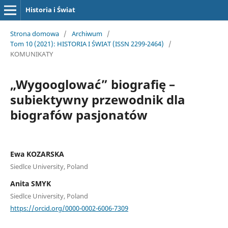
Historia i Świat
Strona domowa
/
Archiwum
/
Tom 10 (2021): HISTORIA I ŚWIAT (ISSN 2299-2464)
/
KOMUNIKATY
„Wygooglować” biografię –
subiektywny przewodnik dla
biografów pasjonatów
Ewa KOZARSKA
Siedlce University, Poland
Anita SMYK
Siedlce University, Poland
https://orcid.org/0000-0002-6006-7309