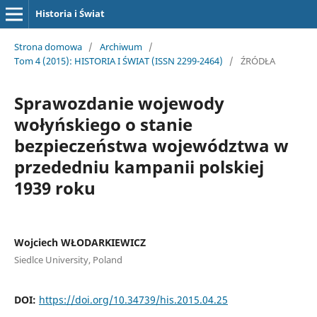
Historia i Świat
Strona domowa
/
Archiwum
/
Tom 4 (2015): HISTORIA I ŚWIAT (ISSN 2299-2464)
/
ŹRÓDŁA
Sprawozdanie wojewody
wołyńskiego o stanie
bezpieczeństwa województwa w
przededniu kampanii polskiej
1939 roku
Wojciech WŁODARKIEWICZ
Siedlce University, Poland
DOI:
https://doi.org/10.34739/his.2015.04.25