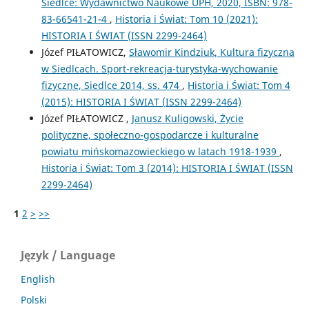
Siedlce: Wydawnictwo Naukowe UPH, 2020, ISBN: 978-
83-66541-21-4
,
Historia i Świat: Tom 10 (2021):
HISTORIA I ŚWIAT (ISSN 2299-2464)
Józef PIŁATOWICZ,
Sławomir Kindziuk, Kultura fizyczna
w Siedlcach. Sport-rekreacja-turystyka-wychowanie
fizyczne, Siedlce 2014, ss. 474
,
Historia i Świat: Tom 4
(2015): HISTORIA I ŚWIAT (ISSN 2299-2464)
Józef PIŁATOWICZ ,
Janusz Kuligowski, Życie
polityczne, społeczno-gospodarcze i kulturalne
powiatu mińskomazowieckiego w latach 1918-1939
,
Historia i Świat: Tom 3 (2014): HISTORIA I ŚWIAT (ISSN
2299-2464)
1
2
>
>>
Język / Language
English
Polski