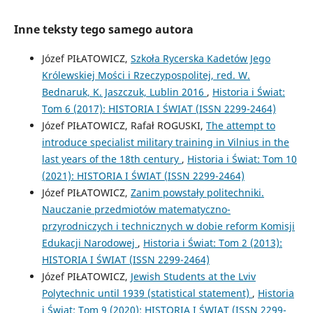
Inne teksty tego samego autora
Józef PIŁATOWICZ,
Szkoła Rycerska Kadetów Jego
Królewskiej Mości i Rzeczypospolitej, red. W.
Bednaruk, K. Jaszczuk, Lublin 2016
,
Historia i Świat:
Tom 6 (2017): HISTORIA I ŚWIAT (ISSN 2299-2464)
Józef PIŁATOWICZ, Rafał ROGUSKI,
The attempt to
introduce specialist military training in Vilnius in the
last years of the 18th century
,
Historia i Świat: Tom 10
(2021): HISTORIA I ŚWIAT (ISSN 2299-2464)
Józef PIŁATOWICZ,
Zanim powstały politechniki.
Nauczanie przedmiotów matematyczno-
przyrodniczych i technicznych w dobie reform Komisji
Edukacji Narodowej
,
Historia i Świat: Tom 2 (2013):
HISTORIA I ŚWIAT (ISSN 2299-2464)
Józef PIŁATOWICZ,
Jewish Students at the Lviv
Polytechnic until 1939 (statistical statement)
,
Historia
i Świat: Tom 9 (2020): HISTORIA I ŚWIAT (ISSN 2299-