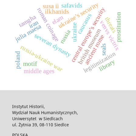
ukraine’s security
safavids
susa ii
central europe’s security
roman coinage
ilkhanids
prostitution
caucasus
tamgha
elam
threats
iran
venvs victrix
ukraine
julia maesa
british museum
russia
severan dynasty
ancient rome
seals
russia-ukraine war
legitimization
poland
library
motif
middle ages
Instytut Historii,
Wydział Nauk Humanistycznych,
Uniwersytet w Siedlcach
ul. Żytnia 39, 08-110 Siedlce
POLSKA