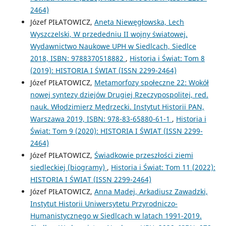
2464)
Józef PIŁATOWICZ,
Aneta Niewęgłowska, Lech
Wyszczelski, W przededniu II wojny światowej.
Wydawnictwo Naukowe UPH w Siedlcach, Siedlce
2018, ISBN: 9788370518882
,
Historia i Świat: Tom 8
(2019): HISTORIA I ŚWIAT (ISSN 2299-2464)
Józef PIŁATOWICZ,
Metamorfozy społeczne 22: Wokół
nowej syntezy dziejów Drugiej Rzeczypospolitej, red.
nauk. Włodzimierz Mędrzecki. Instytut Historii PAN,
Warszawa 2019, ISBN: 978-83-65880-61-1
,
Historia i
Świat: Tom 9 (2020): HISTORIA I ŚWIAT (ISSN 2299-
2464)
Józef PIŁATOWICZ,
Świadkowie przeszłości ziemi
siedleckiej (biogramy)
,
Historia i Świat: Tom 11 (2022):
HISTORIA I ŚWIAT (ISSN 2299-2464)
Józef PIŁATOWICZ,
Anna Madej, Arkadiusz Zawadzki,
Instytut Historii Uniwersytetu Przyrodniczo-
Humanistycznego w Siedlcach w latach 1991-2019.