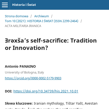
Historia i Świat
Strona domowa
/
Archiwum
/
Tom 10 (2021): HISTORIA I ŚWIAT (ISSN 2299-2464)
/
ACTA MILITARIA IRANICA
Ǝrəxša’s self-sacrifice: Tradition
or Innovation?
Antonio PANAINO
University of Bologna, Italy
https://orcid.org/0000-0002-5179-9903
DOI:
https://doi.org/10.34739/his.2021.10.01
Słowa kluczowe:
Iranian mythology, Tištar Yašt, Avestan