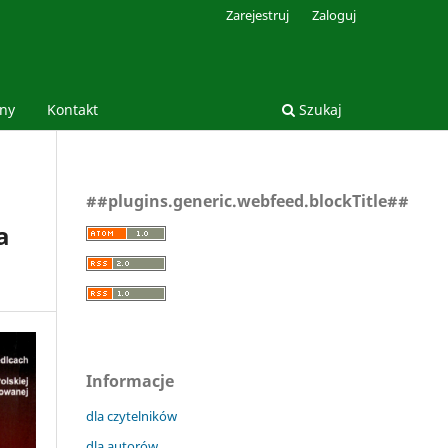
Zarejestruj
Zaloguj
jny
Kontakt
Szukaj
##plugins.generic.webfeed.blockTitle##
a
Informacje
dla czytelników
dla autorów