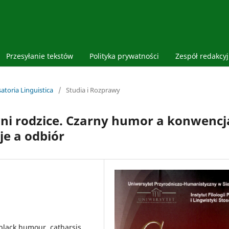
Przesyłanie tekstów
Polityka prywatności
Zespół redakcy
atoria Linguistica
/
Studia i Rozprawy
wni rodzice. Czarny humor a konwencj
je a odbiór
 black humour, catharsis,