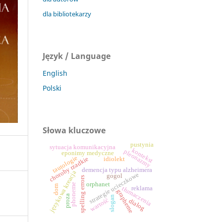
dla bibliotekarzy
Język / Language
English
Polski
Słowa kluczowe
pustynia
sytuacja komunikacyjna
kontekst
pleonazmy
eponimy medyczne
tautologie
choroby rzadkie
idiolekt
demencja typu alzheimera
językowa kreacja
strategie ucieczkowe
gogol
spelling errors
orphanet
phoneme
dom
reklama
tłumaczenia
grapheme
proza
slogan
wartość
dialog