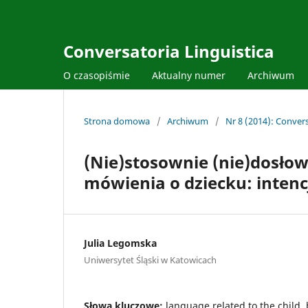
Conversatoria Linguistica
O czasopiśmie
Aktualny numer
Archiwum
Strona domowa
/
Archiwum
/
Nr 8 (2014): Convers
(Nie)stosownie (nie)dosło
mówienia o dziecku: intenc
Julia Legomska
Uniwersytet Śląski w Katowicach
Słowa kluczowe:
language related to the child,