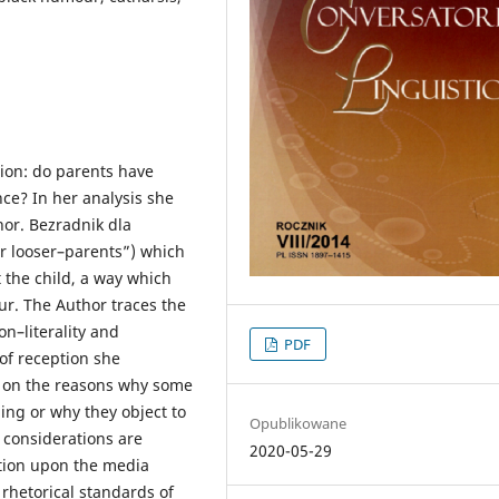
tion: do parents have
nce? In her analysis she
hor. Bezradnik dla
r looser–parents”) which
t the child, a way which
ur. The Author traces the
n–literality and
PDF
of reception she
s on the reasons why some
ading or why they object to
Opublikowane
e considerations are
2020-05-29
ction upon the media
 rhetorical standards of