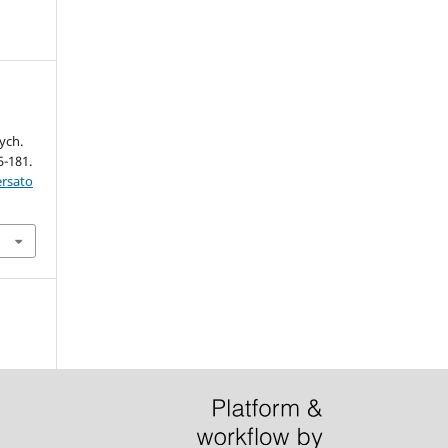
ych.
5-181.
ersato