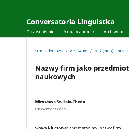
Conversatoria Linguistica
O czasopiśmie
Aktualny numer
Archiwum
Strona domowa
/
Archiwum
/
Nr 7 (2013): Convers
Nazwy firm jako przedmio
naukowych
Mirosława Świtała-Cheda
Uniwersytet Łódzki
Słowa kluczowe:
chrematonimy, nazwy firm