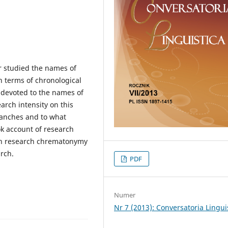
or studied the names of
n terms of chronological
 devoted to the names of
rch intensity on this
anches and to what
ok account of research
ish research chrematonymy
rch.
PDF
Numer
Nr 7 (2013): Conversatoria Lingui