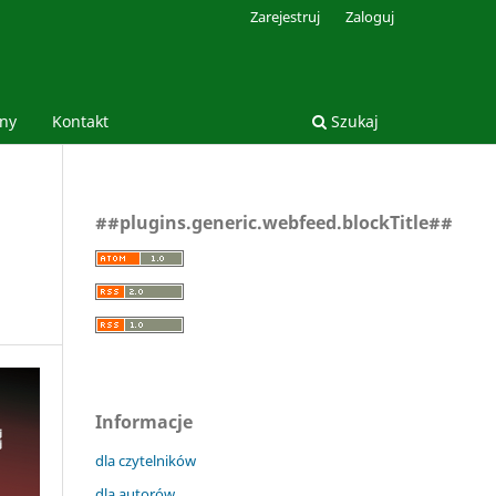
Zarejestruj
Zaloguj
jny
Kontakt
Szukaj
##plugins.generic.webfeed.blockTitle##
Informacje
dla czytelników
dla autorów