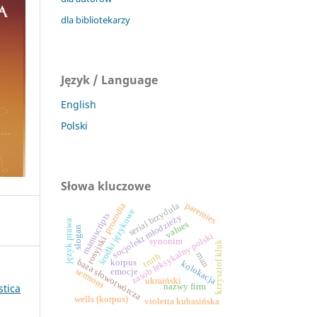
dla bibliotekarzy
Język / Language
English
Polski
Słowa kluczowe
paremies
serial brzydula
prozodia
środki językowe
manuscripts
socjolekt młodzieży
język prawa
values
slogan
zasób leksykalny polski
rosyjski
synonim
krzysztof kluk
man
truth
baza słowotwórcza
korpus
kolokacja
sermons
emocje
ukraiński
stica
nazwy firm
wells (korpus)
violetta kubasińska