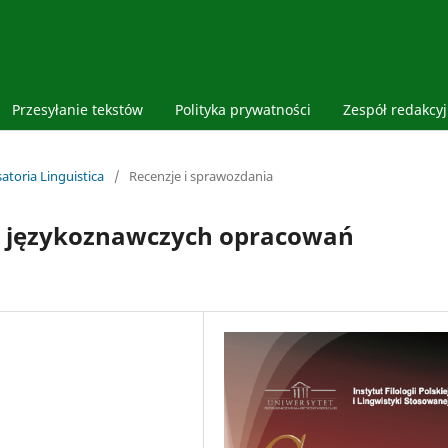
Przesyłanie tekstów
Polityka prywatności
Zespół redakcy
atoria Linguistica
/
Recenzje i sprawozdania
t językoznawczych opracowań