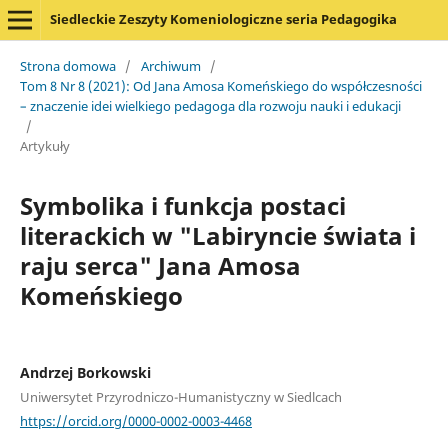
Siedleckie Zeszyty Komeniologiczne seria Pedagogika
Strona domowa
/
Archiwum
/
Tom 8 Nr 8 (2021): Od Jana Amosa Komeńskiego do współczesności
– znaczenie idei wielkiego pedagoga dla rozwoju nauki i edukacji
/
Artykuły
Symbolika i funkcja postaci
literackich w "Labiryncie świata i
raju serca" Jana Amosa
Komeńskiego
Andrzej Borkowski
Uniwersytet Przyrodniczo-Humanistyczny w Siedlcach
https://orcid.org/0000-0002-0003-4468