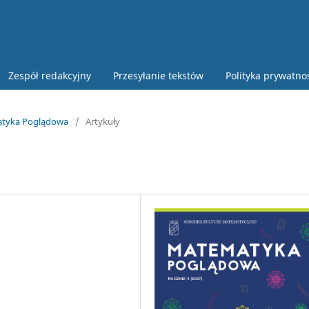
Zespół redakcyjny
Przesyłanie tekstów
Polityka prywatno
atyka Poglądowa
/
Artykuły