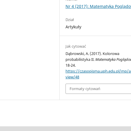
Nr 4 (2017): Matematyka Pogląd
Dział
Artykuły
Jak cytować
Dąbrowski, A. (2017). Kolorowa
probabilistyka II.
Matematyka Poglądo
18-24.
https://czasopisma.uph.edu.pl/mp/ar
view/48
Formaty cytowań