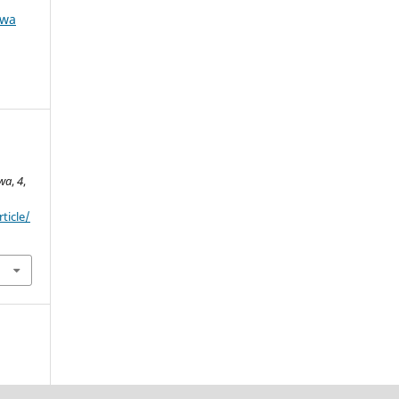
owa
wa
,
4
,
ticle/