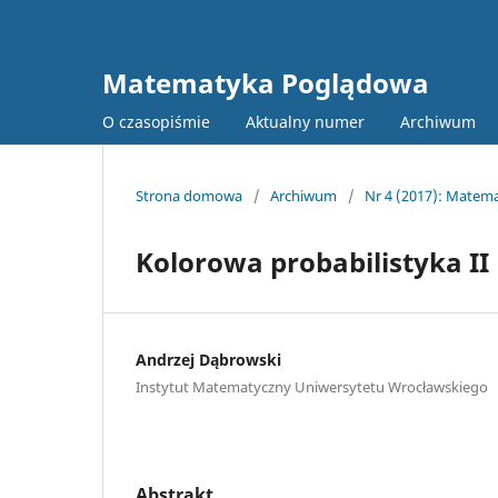
Matematyka Poglądowa
O czasopiśmie
Aktualny numer
Archiwum
Strona domowa
/
Archiwum
/
Nr 4 (2017): Matem
Kolorowa probabilistyka II
Andrzej Dąbrowski
Instytut Matematyczny Uniwersytetu Wrocławskiego
Abstrakt