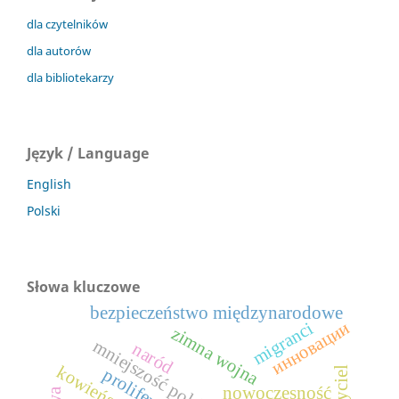
dla czytelników
dla autorów
dla bibliotekarzy
Język / Language
English
Polski
Słowa kluczowe
bezpieczeństwo międzynarodowe
инновации
migranci
zimna wojna
mniejszość polska
naród
nowoczesność